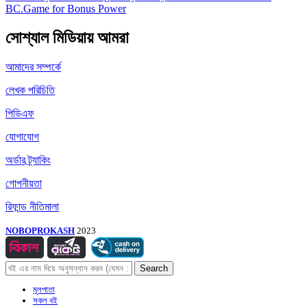
BC.Game for Bonus Power
সোশ্যাল মিডিয়ায় আমরা
আমাদের সম্পর্কে
লেখক পরিচিতি
পিডিএফ
যোগাযোগ
অর্ডার ট্র্যাকিং
গোপনীয়তা
রিফান্ড নীতিমালা
NOBOPROKASH
2023
Search
মূলপাতা
সকল বই