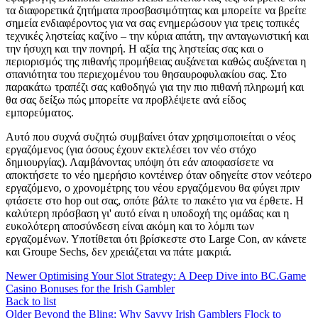
τα διαφορετικά ζητήματα προσβασιμότητας και μπορείτε να βρείτε
σημεία ενδιαφέροντος για να σας ενημερώσουν για τρεις τοπικές
τεχνικές ληστείας καζίνο – την κύρια απάτη, την ανταγωνιστική και
την ήσυχη και την πονηρή. Η αξία της ληστείας σας και ο
περιορισμός της πιθανής προμήθειας αυξάνεται καθώς αυξάνεται η
σπανιότητα του περιεχομένου του θησαυροφυλακίου σας. Στο
παρακάτω τραπέζι σας καθοδηγώ για την πιο πιθανή πληρωμή και
θα σας δείξω πώς μπορείτε να προβλέψετε ανά είδος
εμπορεύματος.
Αυτό που συχνά συζητώ συμβαίνει όταν χρησιμοποιείται ο νέος
εργαζόμενος (για όσους έχουν εκτελέσει τον νέο στόχο
δημιουργίας). Λαμβάνοντας υπόψη ότι εάν αποφασίσετε να
αποκτήσετε το νέο ημερήσιο κοντέινερ όταν οδηγείτε στον νεότερο
εργαζόμενο, ο χρονομέτρης του νέου εργαζόμενου θα φύγει πριν
φτάσετε στο hop out σας, οπότε βάλτε το πακέτο για να έρθετε. Η
καλύτερη πρόσβαση γι' αυτό είναι η υποδοχή της ομάδας και η
ευκολότερη αποσύνδεση είναι ακόμη και το λόμπι των
εργαζομένων. Υποτίθεται ότι βρίσκεστε στο Large Con, αν κάνετε
και Groupe Sechs, δεν χρειάζεται να πάτε μακριά.
Newer
Optimising Your Slot Strategy: A Deep Dive into BC.Game
Casino Bonuses for the Irish Gambler
Back to list
Older
Beyond the Bling: Why Savvy Irish Gamblers Flock to