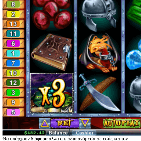
Θα υπάρχουν διάφορα άλλα εμπόδια ανάμεσα σε εσάς και τον