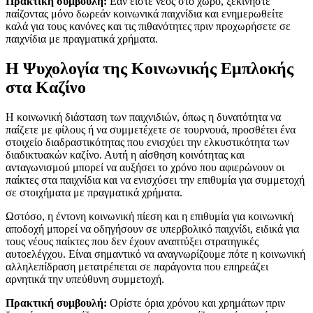
Πρακτική συμβουλή:
Εάν είστε νέος στο χώρο, ξεκινήστε
παίζοντας μόνο δωρεάν κοινωνικά παιχνίδια και ενημερωθείτε
καλά για τους κανόνες και τις πιθανότητες πριν προχωρήσετε σε
παιχνίδια με πραγματικά χρήματα.
Η Ψυχολογία της Κοινωνικής Εμπλοκής
στα Καζίνο
Η κοινωνική διάσταση των παιχνιδιών, όπως η δυνατότητα να
παίζετε με φίλους ή να συμμετέχετε σε τουρνουά, προσθέτει ένα
στοιχείο διαδραστικότητας που ενισχύει την ελκυστικότητα των
διαδικτυακών καζίνο. Αυτή η αίσθηση κοινότητας και
ανταγωνισμού μπορεί να αυξήσει το χρόνο που αφιερώνουν οι
παίκτες στα παιχνίδια και να ενισχύσει την επιθυμία για συμμετοχή
σε στοιχήματα με πραγματικά χρήματα.
Ωστόσο, η έντονη κοινωνική πίεση και η επιθυμία για κοινωνική
αποδοχή μπορεί να οδηγήσουν σε υπερβολικό παιχνίδι, ειδικά για
τους νέους παίκτες που δεν έχουν αναπτύξει στρατηγικές
αυτοελέγχου. Είναι σημαντικό να αναγνωρίζουμε πότε η κοινωνική
αλληλεπίδραση μετατρέπεται σε παράγοντα που επηρεάζει
αρνητικά την υπεύθυνη συμμετοχή.
Πρακτική συμβουλή:
Ορίστε όρια χρόνου και χρημάτων πριν