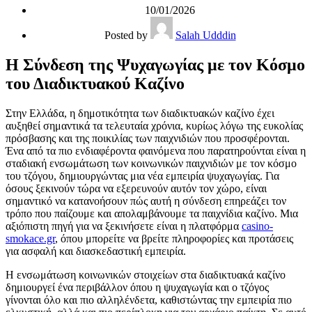
10/01/2026
Posted by
Salah Udddin
Η Σύνδεση της Ψυχαγωγίας με τον Κόσμο
του Διαδικτυακού Καζίνο
Στην Ελλάδα, η δημοτικότητα των διαδικτυακών καζίνο έχει
αυξηθεί σημαντικά τα τελευταία χρόνια, κυρίως λόγω της ευκολίας
πρόσβασης και της ποικιλίας των παιχνιδιών που προσφέρονται.
Ένα από τα πιο ενδιαφέροντα φαινόμενα που παρατηρούνται είναι η
σταδιακή ενσωμάτωση των κοινωνικών παιχνιδιών με τον κόσμο
του τζόγου, δημιουργώντας μια νέα εμπειρία ψυχαγωγίας. Για
όσους ξεκινούν τώρα να εξερευνούν αυτόν τον χώρο, είναι
σημαντικό να κατανοήσουν πώς αυτή η σύνδεση επηρεάζει τον
τρόπο που παίζουμε και απολαμβάνουμε τα παιχνίδια καζίνο. Μια
αξιόπιστη πηγή για να ξεκινήσετε είναι η πλατφόρμα
casino-
smokace.gr
, όπου μπορείτε να βρείτε πληροφορίες και προτάσεις
για ασφαλή και διασκεδαστική εμπειρία.
Η ενσωμάτωση κοινωνικών στοιχείων στα διαδικτυακά καζίνο
δημιουργεί ένα περιβάλλον όπου η ψυχαγωγία και ο τζόγος
γίνονται όλο και πιο αλληλένδετα, καθιστώντας την εμπειρία πιο