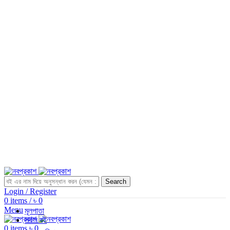
Search
Login / Register
0
items
/
৳
0
Menu
মূলপাতা
সকল বই
0
items
৳
0