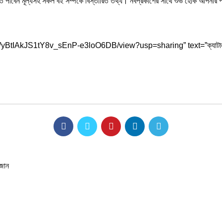
 পাবেন মূল্যসহ সকল বই সম্পর্কে বিস্তারিত তথ্য। নবপ্রকাশের সাথে শুভ হোক আপনার
GWyBtIAkJS1tY8v_sEnP-e3loO6DB/view?usp=sharing” text=”ক্যাটাল
রজান
আমাদের সম্পর্কে