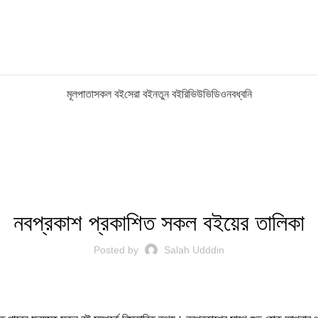
মূলপাতা
সকল বই
সেরা বই
নতুন বই
রিভিউ
ভিডিও
নবধ্বনি
পিডিএফ
নবপ্রকাশ প্রকাশিত সকল বইয়ের তালিকা
Posted by
Salah Udddin