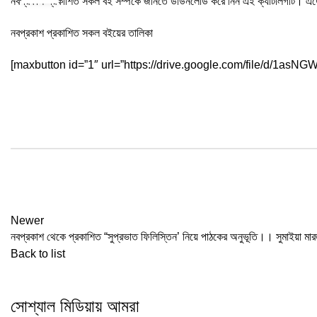
নবপ্রকাশ প্রকাশিত সকল বই সম্পর্কে জানতে ডাউনলোড করে নিন এই ক্যাটালগটি। এতে
নবপ্রকাশ প্রকাশিত সকল বইয়ের তালিকা
[maxbutton id=”1″ url=”https://drive.google.com/file/d/1asN
Newer
নবপ্রকাশ থেকে প্রকাশিত “সুপ্রভাত ফিলিস্তিন’ নিয়ে পাঠকের অনুভূতি।। সুমাইয়া মা
Back to list
সোশ্যাল মিডিয়ায় আমরা