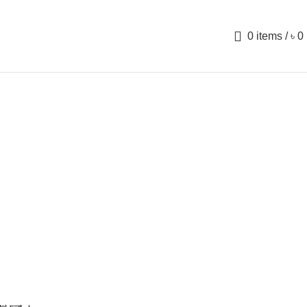
0
items
/
৳
0