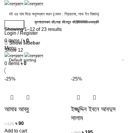
মূলপাতা
সকল বই
সেরা বই
নতুন বই
রিভিউ
ভিডিও
নবধ্বনি
Search
Showing 1–12 of 23 results
Login / Register
0
items
/
৳
0
Show sidebar
Menu
Show
12
0
items
৳
0
-25%
-25%
আমার আব্বু
ইজ্জুদ্দিন ইবনে আবদুস
সালাম
৳
90
৳
120
Add to cart
৳
195
৳
260