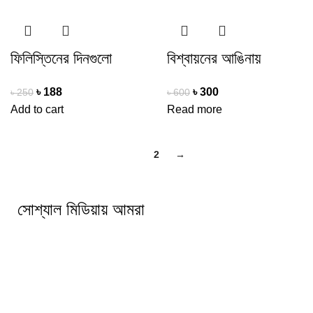
ফিলিস্তিনের দিনগুলো
বিশ্বায়নের আঙিনায়
৳
188
৳
300
৳
250
৳
600
Add to cart
Read more
1
2
→
সোশ্যাল মিডিয়ায় আমরা
আমাদের সম্পর্কে
লেখক পরিচিতি
পিডিএফ