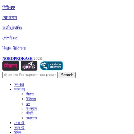
পিডিএফ
যোগাযোগ
অর্ডার ট্র্যাকিং
গোপনীয়তা
রিফান্ড নীতিমালা
NOBOPROKASH
2023
Search
মূলপাতা
সকল বই
সিরাত
ইতিহাস
গল্প
উপন্যাস
জীবনী
অন্যান্য
সেরা বই
নতুন বই
রিভিউ