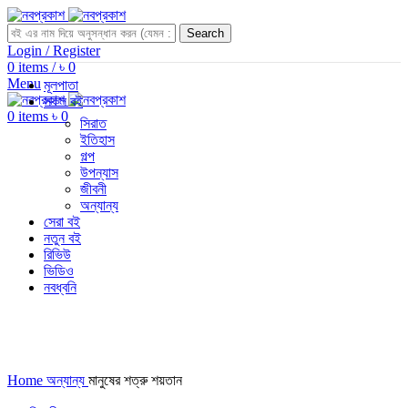
Search
Login / Register
0
items
/
৳
0
Menu
মূলপাতা
সকল বই
0
items
৳
0
সিরাত
ইতিহাস
গল্প
উপন্যাস
জীবনী
অন্যান্য
সেরা বই
নতুন বই
রিভিউ
ভিডিও
নবধ্বনি
-25%
Home
অন্যান্য
মানুষের শত্রু শয়তান