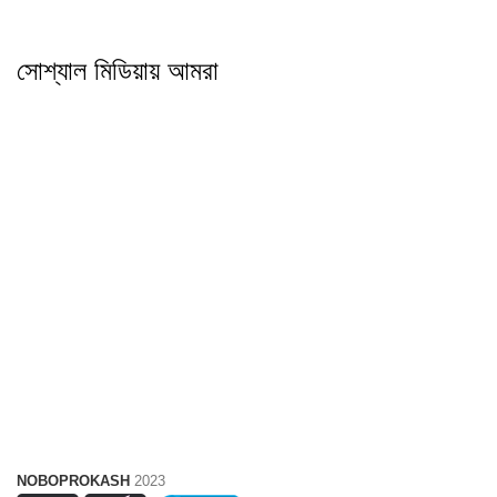
সোশ্যাল মিডিয়ায় আমরা
আমাদের সম্পর্কে
লেখক পরিচিতি
পিডিএফ
যোগাযোগ
অর্ডার ট্র্যাকিং
গোপনীয়তা
রিফান্ড নীতিমালা
NOBOPROKASH
2023