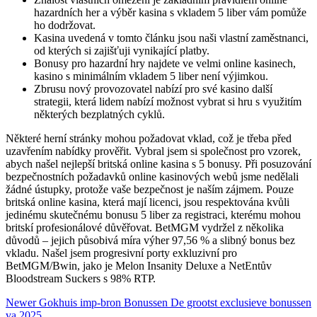
hazardních her a výběr kasina s vkladem 5 liber vám pomůže
ho dodržovat.
Kasina uvedená v tomto článku jsou naši vlastní zaměstnanci,
od kterých si zajišťuji vynikající platby.
Bonusy pro hazardní hry najdete ve velmi online kasinech,
kasino s minimálním vkladem 5 liber není výjimkou.
Zbrusu nový provozovatel nabízí pro své kasino další
strategii, která lidem nabízí možnost vybrat si hru s využitím
některých bezplatných cyklů.
Některé herní stránky mohou požadovat vklad, což je třeba před
uzavřením nabídky prověřit. Vybral jsem si společnost pro vzorek,
abych našel nejlepší britská online kasina s 5 bonusy. Při posuzování
bezpečnostních požadavků online kasinových webů jsme nedělali
žádné ústupky, protože vaše bezpečnost je naším zájmem. Pouze
britská online kasina, která mají licenci, jsou respektována kvůli
jedinému skutečnému bonusu 5 liber za registraci, kterému mohou
britskí profesionálové důvěřovat. BetMGM vydržel z několika
důvodů – jejich působivá míra výher 97,56 % a slibný bonus bez
vkladu. Našel jsem progresivní porty exkluzivní pro
BetMGM/Bwin, jako je Melon Insanity Deluxe a NetEntův
Bloodstream Suckers s 98% RTP.
Newer
Gokhuis imp-bron Bonussen De grootst exclusieve bonussen
va 2025