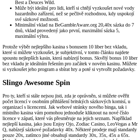
Best a Deuces Wild.
Může být ideální pro lidi, kteří si chtějí vyzkoušet nové vody
hazardního zařízení, než se pečlivě rozhodnou, kdy uspokojí
své sázkové možnosti.
Minimální vklad na BeGambleAware.org 20,40x sázka do 7
dnů, vklad provedený jako první, maximální sázka 5,
maximální výhra.
Protože výběr nejlepšího kasina s bonusem 10 liber bez vkladu,
které si můžete vyzkoušet, je subjektivní, v tomto článku najdete
spoustu nejlepších kasin, která nabízejí bonus. Skvělý bonus 10 liber
bez vkladu je ideálním řešením pro začátek v novém kasinu. Můžete
si vyzkoušet jeho program a sbírat hry a poté si vytvořit požadavky.
Slingo Awesome Spin
Pro ty, kteří si stále nejsou jisti, zda je oprávněn, si můžete ověřit
počet licencí v osobním přihlášení britských sázkových komisí, u
organizací s licencemi. Jak webové stránky nového binga, tak i
místního kasina vám pomohou jednoduše kliknout na nové číslo
licence v zápatí, které vás přesměruje na jejich seznam. Například
nejlepší kasina, jako jsou Enjoy Ojo, Zodiac Casino, LeoVegas a Mr
Q, nabízejí sázkové požadavky 40x. Některé prodeje mají standardy
pouze 20x, zatímco jiné obsahují standardy 30x, 35x, 45x a 65x.