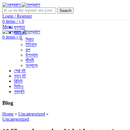
Search
Login / Register
0
items
/
৳
0
Menu
মূলপাতা
সকল বই
0
items
৳
0
সিরাত
ইতিহাস
গল্প
উপন্যাস
জীবনী
অন্যান্য
সেরা বই
নতুন বই
রিভিউ
ভিডিও
নবধ্বনি
Blog
Home
»
Uncategorized
»
Uncategorized