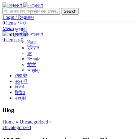
Search
Login / Register
0
items
/
৳
0
Menu
মূলপাতা
সকল বই
0
items
৳
0
সিরাত
ইতিহাস
গল্প
উপন্যাস
জীবনী
অন্যান্য
সেরা বই
নতুন বই
রিভিউ
ভিডিও
নবধ্বনি
Blog
Home
»
Uncategorized
»
Uncategorized