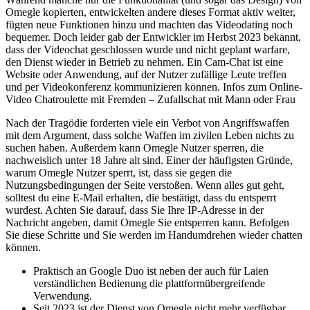
Omegle kopierten, entwickelten andere dieses Format aktiv weiter,
fügten neue Funktionen hinzu und machten das Videodating noch
bequemer. Doch leider gab der Entwickler im Herbst 2023 bekannt,
dass der Videochat geschlossen wurde und nicht geplant warfare,
den Dienst wieder in Betrieb zu nehmen. Ein Cam-Chat ist eine
Website oder Anwendung, auf der Nutzer zufällige Leute treffen
und per Videokonferenz kommunizieren können. Infos zum Online-
Video Chatroulette mit Fremden – Zufallschat mit Mann oder Frau
Nach der Tragödie forderten viele ein Verbot von Angriffswaffen
mit dem Argument, dass solche Waffen im zivilen Leben nichts zu
suchen haben. Außerdem kann Omegle Nutzer sperren, die
nachweislich unter 18 Jahre alt sind. Einer der häufigsten Gründe,
warum Omegle Nutzer sperrt, ist, dass sie gegen die
Nutzungsbedingungen der Seite verstoßen. Wenn alles gut geht,
solltest du eine E-Mail erhalten, die bestätigt, dass du entsperrt
wurdest. Achten Sie darauf, dass Sie Ihre IP-Adresse in der
Nachricht angeben, damit Omegle Sie entsperren kann. Befolgen
Sie diese Schritte und Sie werden im Handumdrehen wieder chatten
können.
Praktisch an Google Duo ist neben der auch für Laien
verständlichen Bedienung die plattformübergreifende
Verwendung.
Seit 2023 ist der Dienst von Omegle nicht mehr verfügbar,