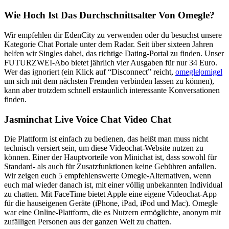
Wie Hoch Ist Das Durchschnittsalter Von Omegle?
Wir empfehlen dir EdenCity zu verwenden oder du besuchst unsere
Kategorie Chat Portale unter dem Radar. Seit über sixteen Jahren
helfen wir Singles dabei, das richtige Dating-Portal zu finden. Unser
FUTURZWEI-Abo bietet jährlich vier Ausgaben für nur 34 Euro.
Wer das ignoriert (ein Klick auf “Disconnect” reicht,
omegle|omigel
um sich mit dem nächsten Fremden verbinden lassen zu können),
kann aber trotzdem schnell erstaunlich interessante Konversationen
finden.
Jasminchat Live Voice Chat Video Chat
Die Plattform ist einfach zu bedienen, das heißt man muss nicht
technisch versiert sein, um diese Videochat-Website nutzen zu
können. Einer der Hauptvorteile von Minichat ist, dass sowohl für
Standard- als auch für Zusatzfunktionen keine Gebühren anfallen.
Wir zeigen euch 5 empfehlenswerte Omegle-Alternativen, wenn
euch mal wieder danach ist, mit einer völlig unbekannten Individual
zu chatten. Mit FaceTime bietet Apple eine eigene Videochat-App
für die hauseigenen Geräte (iPhone, iPad, iPod und Mac). Omegle
war eine Online-Plattform, die es Nutzern ermöglichte, anonym mit
zufälligen Personen aus der ganzen Welt zu chatten.