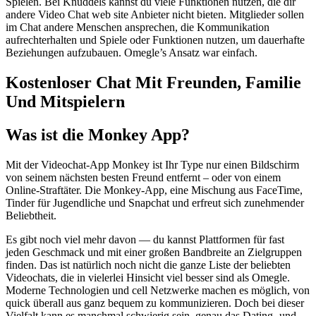
Spielen. Bei Knuddels kannst du viele Funktionen nutzen, die dir
andere Video Chat web site Anbieter nicht bieten. Mitglieder sollen
im Chat andere Menschen ansprechen, die Kommunikation
aufrechterhalten und Spiele oder Funktionen nutzen, um dauerhafte
Beziehungen aufzubauen. Omegle’s Ansatz war einfach.
Kostenloser Chat Mit Freunden, Familie
Und Mitspielern
Was ist die Monkey App?
Mit der Videochat-App Monkey ist Ihr Type nur einen Bildschirm
von seinem nächsten besten Freund entfernt – oder von einem
Online-Straftäter. Die Monkey-App, eine Mischung aus FaceTime,
Tinder für Jugendliche und Snapchat und erfreut sich zunehmender
Beliebtheit.
Es gibt noch viel mehr davon — du kannst Plattformen für fast
jeden Geschmack und mit einer großen Bandbreite an Zielgruppen
finden. Das ist natürlich noch nicht die ganze Liste der beliebten
Videochats, die in vielerlei Hinsicht viel besser sind als Omegle.
Moderne Technologien und cell Netzwerke machen es möglich, von
quick überall aus ganz bequem zu kommunizieren. Doch bei dieser
Vielfalt kann es manchmal schwierig sein, genau das Dating- und