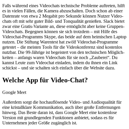
Falls während eines Video­chats tech­nische Probleme auftreten, hilft
es in vielen Fällen, die Kamera abzu­schalten. Doch schon ab einer
Daten­rate von etwa 2 Megabit pro Sekunde können Nutzer Video­
chats oft mit sehr guter Bild- und Tonqualität genießen. Slack bietet
zwar eine Gratis-Variante an, diese ermöglicht aber keine Gruppen-
Video­chats. Begegnen können sie sich trotzdem – mit Hilfe des
Video­chat-Programms Skype, das beide auf dem heimischen Laptop
nutzen. Die Stiftung Warentest hat zwölf Video­chat-Programme
getestet – die meisten Tools für die Video­konferenz sind kostenlos
nutz­bar. Die 99-Jährige ist begeistert von den tech­nischen Möglich­
keiten – anfangs waren Video­chats für sie noch „Zauberei“. Du
kannst Leute zum Videochat einladen, indem du ihnen ein Link
schickst – und sie schalten sich einfach über die Website dazu.
Welche App für Video-Chat?
Google Meet
Außerdem sorgt die hochauflösende Video- und Audioqualität für
eine kristallklare Kommunikation, auch über große Entfernungen
hinweg. Das Beste daran ist, dass Google Meet eine kostenlose
Version mit grundlegenden Funktionen anbietet, sodass es für
Unternehmen jeder Größe zugänglich ist.