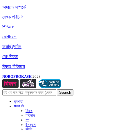
আমাদের সম্পর্কে
লেখক পরিচিতি
পিডিএফ
যোগাযোগ
অর্ডার ট্র্যাকিং
গোপনীয়তা
রিফান্ড নীতিমালা
NOBOPROKASH
2023
Search
মূলপাতা
সকল বই
সিরাত
ইতিহাস
গল্প
উপন্যাস
জীবনী