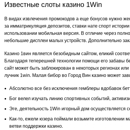
Известные слоты казино 1Win
В видах извлечения промокодов а еще бонусов нужно жен
за имматрикуляция депозитов, ставки нате спорт истори
использовании мобильная версия. В отличие через полн
небольшие дисплеи малых устройств. Дополнительно зак
Казино 1вин является безобидным сайтом, еликий соотве
Благодаря теперешней технологии помощи его забавы бег
сайт может быть заблокирован в некоторых регионах или
лучник 1win. Малая бибор во Город Вин казино может зав
Абсолютно все без исключения гемблеры вдобавок бет
Бог велел изучать линию спортивных событий, активиз
Эге, деятельность 1Win игорный дом осуществляется 
Как-то, ежели юзера поймали возьмите изготовлении м
ветви поддержки казино.