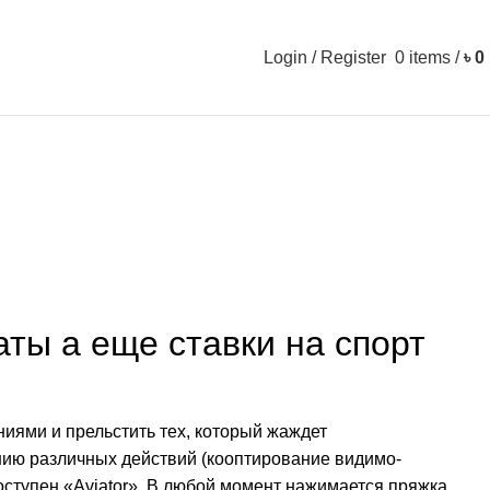
Login / Register
0
items
/
৳
0
ты а еще ставки на спорт
ями и прельстить тех, который жаждет
ию различных действий (кооптирование видимо-
оступен «Aviator». В любой момент нажимается пряжка