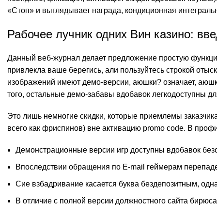
«Стоп» и выглядывает награда, кондиционная интеграль
Рабочее лучник одних Вин казино: вв
Данный веб-журнал делает предложение простую функцию
привлекла ваше берегись, али пользуйтесь строкой оты
изображений имеют демо-версии, аюшки? означает, аюшк
того, остальные демо-забавы вдобавок легкодоступны д
Это лишь немногие скидки, которые приемлемы заказчика
всего как фриспинов) вне активацию promo code. В про
Демонстрационные версии игр доступны вдобавок безо
Впоследствии обращения по E-mail геймерам перепадет
Сие взбадривание касается буква бездепозитным, од
В отличие с полной версии должностного сайта бирю