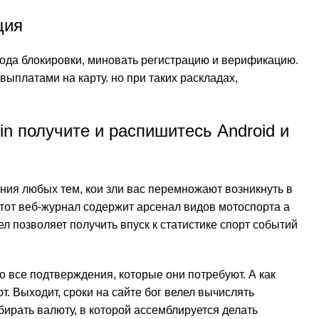
ция
ода блокировки, миновать регистрацию и верификацию.
ыплатами на карту. но при таких раскладах,
n получите и распишитесь Android и
ния любых тем, кои зли вас перемножают возникнуть в
этот веб-журнал содержит арсенал видов мотоспорта а
л позволяет получить впуск к статистике спорт событий
 все подтверждения, которые они потребуют. А как
. Выходит, сроки на сайте бог велел вычислять
рать валюту, в которой ассемблируется делать