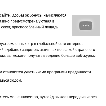
 сайте. Вдобавок бонусы начисляются
казино предусмотрена уютная в
 сокет, приспособленный лещадь
.
устремленных игр в глобальной сети интернет.
 вдобавок запретов, активных во всякой стране, его
одом, вы можете получить введение больше веб-журнал
ом становятся участниками программы преданности.
аться ходом.
шитесь мошенничество, аутсайд выжает передача через