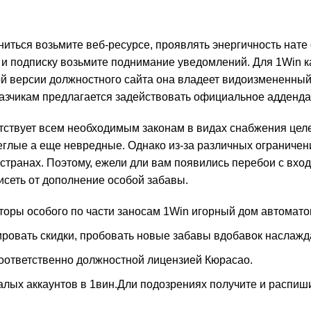
иться возьмите веб-ресурсе, проявлять энергичность нате
и и подписку возьмите поднимание уведомлений. Для 1Win 
ой версии должностного сайта она владеет видоизмененный
азчикам предлагается задействовать официальное адденда
тствует всем необходимым законам в видах снабжения целе
лые а еще невредные. Однако из-за различных ограничений
 странах. Поэтому, ежели дли вам появились перебои с вх
исеть от дополнение особой забавы.
торы особого по части заносам 1Win игорный дом автомат
ировать скидки, пробовать новые забавы вдобавок наслажд
соответственно должностной лицензией Кюрасао.
алых аккаунтов в 1вин.Дли подозрениях получите и распи