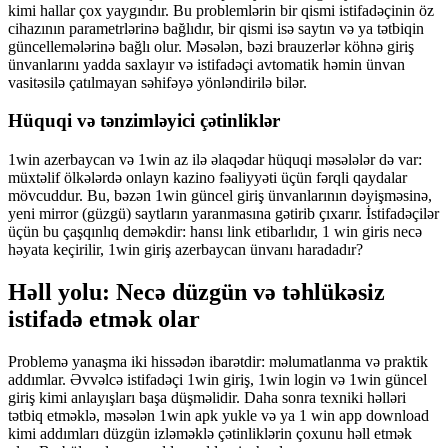
kimi hallar çox yaygındır. Bu problemlərin bir qismi istifadəçinin öz
cihazının parametrlərinə bağlıdır, bir qismi isə saytın və ya tətbiqin
güncellemələrinə bağlı olur. Məsələn, bəzi brauzerlər köhnə giriş
ünvanlarını yadda saxlayır və istifadəçi avtomatik həmin ünvan
vasitəsilə çatılmayan səhifəyə yönləndirilə bilər.
Hüquqi və tənzimləyici çətinliklər
1win azerbaycan və 1win az ilə əlaqədar hüquqi məsələlər də var:
müxtəlif ölkələrdə onlayn kazino fəaliyyəti üçün fərqli qaydalar
mövcuddur. Bu, bəzən 1win güncel giriş ünvanlarının dəyişməsinə,
yeni mirror (güzgü) saytların yaranmasına gətirib çıxarır. İstifadəçilər
üçün bu çaşqınlıq deməkdir: hansı link etibarlıdır, 1 win giris necə
həyata keçirilir, 1win giriş azerbaycan ünvanı haradadır?
Həll yolu: Necə düzgün və təhlükəsiz
istifadə etmək olar
Problemə yanaşma iki hissədən ibarətdir: məlumatlanma və praktik
addımlar. Əvvəlcə istifadəçi 1win giriş, 1win login və 1win güncel
giriş kimi anlayışları başa düşməlidir. Daha sonra texniki həlləri
tətbiq etməklə, məsələn 1win apk yukle və ya 1 win app download
kimi addımları düzgün izləməklə çətinliklərin çoxunu həll etmək