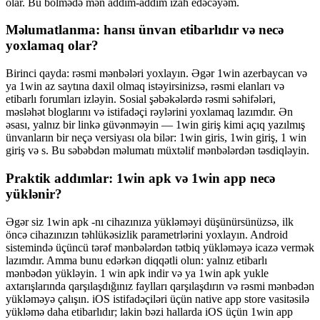
olar. Bu bölmədə mən addım-addım izah edəcəyəm.
Məlumatlanma: hansı ünvan etibarlıdır və necə
yoxlamaq olar?
Birinci qayda: rəsmi mənbələri yoxlayın. Əgər 1win azerbaycan və
ya 1win az saytına daxil olmaq istəyirsinizsə, rəsmi elanları və
etibarlı forumları izləyin. Sosial şəbəkələrdə rəsmi səhifələri,
məsləhət bloglarını və istifadəçi rəylərini yoxlamaq lazımdır. Ən
əsası, yalnız bir linkə güvənməyin — 1win giriş kimi açıq yazılmış
ünvanların bir neçə versiyası ola bilər: 1win giris, 1win giriş, 1 win
giriş və s. Bu səbəbdən məlumatı müxtəlif mənbələrdən təsdiqləyin.
Praktik addımlar: 1win apk və 1win app necə
yüklənir?
Əgər siz 1win apk -nı cihazınıza yükləməyi düşünürsünüzsə, ilk
öncə cihazınızın təhlükəsizlik parametrlərini yoxlayın. Android
sistemində üçüncü tərəf mənbələrdən tətbiq yükləməyə icazə vermək
lazımdır. Amma bunu edərkən diqqətli olun: yalnız etibarlı
mənbədən yükləyin. 1 win apk indir və ya 1win apk yukle
axtarışlarında qarşılaşdığınız faylları qarşılaşdırın və rəsmi mənbədən
yükləməyə çalışın. iOS istifadəçiləri üçün native app store vasitəsilə
yükləmə daha etibarlıdır; lakin bəzi hallarda iOS üçün 1win app