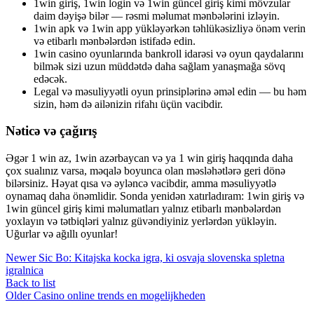
1win giriş, 1win login və 1win güncel giriş kimi mövzular
daim dəyişə bilər — rəsmi məlumat mənbələrini izləyin.
1win apk və 1win app yükləyərkən təhlükəsizliyə önəm verin
və etibarlı mənbələrdən istifadə edin.
1win casino oyunlarında bankroll idarəsi və oyun qaydalarını
bilmək sizi uzun müddətdə daha sağlam yanaşmağa sövq
edəcək.
Legal və məsuliyyətli oyun prinsiplərinə əməl edin — bu həm
sizin, həm də ailənizin rifahı üçün vacibdir.
Nəticə və çağırış
Əgər 1 win az, 1win azərbaycan və ya 1 win giriş haqqında daha
çox sualınız varsa, məqalə boyunca olan məsləhətlərə geri dönə
bilərsiniz. Həyat qısa və əyləncə vacibdir, amma məsuliyyətlə
oynamaq daha önəmlidir. Sonda yenidən xatırladıram: 1win giriş və
1win güncel giriş kimi məlumatları yalnız etibarlı mənbələrdən
yoxlayın və tətbiqləri yalnız güvəndiyiniz yerlərdən yükləyin.
Uğurlar və ağıllı oyunlar!
Newer
Sic Bo: Kitajska kocka igra, ki osvaja slovenska spletna
igralnica
Back to list
Older
Casino online trends en mogelijkheden