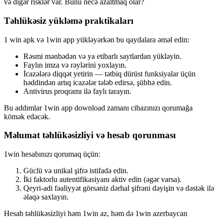
və digər risklər var. Bunu necə azaltmaq olar?
Təhlükəsiz yükləmə praktikaları
1 win apk və 1win app yükləyərkən bu qaydalara əməl edin:
Rəsmi mənbədən və ya etibarlı saytlardan yükləyin.
Faylın imza və rəylərini yoxlayın.
İcazələrə diqqət yetirin — tətbiq dürüst funksiyalar üçün
həddindən artıq icazələr tələb edirsə, şübhə edin.
Antivirus proqramı ilə faylı tarayın.
Bu addımlar 1win app download zamanı cihazınızı qorumağa
kömək edəcək.
Məlumat təhlükəsizliyi və hesab qorunması
1win hesabınızı qorumaq üçün:
Güclü və unikal şifrə istifadə edin.
İki faktorlu autentifikasiyanı aktiv edin (əgər varsa).
Qeyri-adi fəaliyyət görsəniz dərhal şifrəni dəyişin və dəstək ilə
əlaqə saxlayın.
Hesab təhlükəsizliyi həm 1win az, həm də 1win azerbaycan