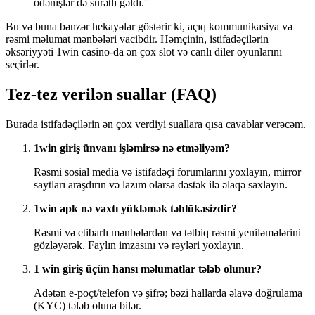
ödənişlər də sürətli gəldi.”
Bu və buna bənzər hekayələr göstərir ki, açıq kommunikasiya və
rəsmi məlumat mənbələri vacibdir. Həmçinin, istifadəçilərin
əksəriyyəti 1win casino-da ən çox slot və canlı diler oyunlarını
seçirlər.
Tez-tez verilən suallar (FAQ)
Burada istifadəçilərin ən çox verdiyi suallara qısa cavablar verəcəm.
1win giriş ünvanı işləmirsə nə etməliyəm?
Rəsmi sosial media və istifadəçi forumlarını yoxlayın, mirror
saytları araşdırın və lazım olarsa dəstək ilə əlaqə saxlayın.
1win apk nə vaxtı yükləmək təhlükəsizdir?
Rəsmi və etibarlı mənbələrdən və tətbiq rəsmi yeniləmələrini
gözləyərək. Faylın imzasını və rəyləri yoxlayın.
1 win giriş üçün hansı məlumatlar tələb olunur?
Adətən e-poçt/telefon və şifrə; bəzi hallarda əlavə doğrulama
(KYC) tələb oluna bilər.