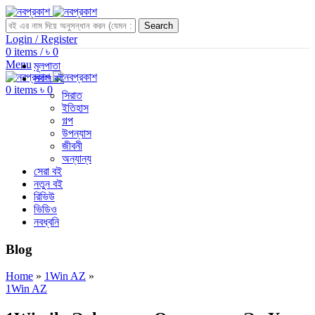
Search
Login / Register
0
items
/
৳
0
Menu
মূলপাতা
সকল বই
0
items
৳
0
সিরাত
ইতিহাস
গল্প
উপন্যাস
জীবনী
অন্যান্য
সেরা বই
নতুন বই
রিভিউ
ভিডিও
নবধ্বনি
Blog
Home
»
1Win AZ
»
1Win AZ