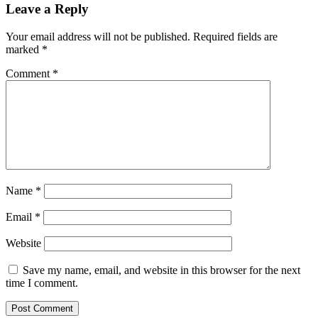
Leave a Reply
Your email address will not be published.
Required fields are
marked
*
Comment
*
Name
*
Email
*
Website
Save my name, email, and website in this browser for the next
time I comment.