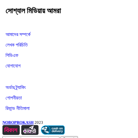
সোশ্যাল মিডিয়ায় আমরা
আমাদের সম্পর্কে
লেখক পরিচিতি
পিডিএফ
যোগাযোগ
অর্ডার ট্র্যাকিং
গোপনীয়তা
রিফান্ড নীতিমালা
NOBOPROKASH
2023