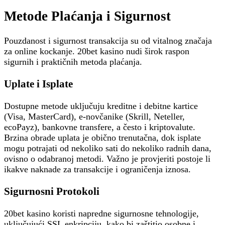
Metode Plaćanja i Sigurnost
Pouzdanost i sigurnost transakcija su od vitalnog značaja
za online kockanje. 20bet kasino nudi širok raspon
sigurnih i praktičnih metoda plaćanja.
Uplate i Isplate
Dostupne metode uključuju kreditne i debitne kartice
(Visa, MasterCard), e-novčanike (Skrill, Neteller,
ecoPayz), bankovne transfere, a često i kriptovalute.
Brzina obrade uplata je obično trenutačna, dok isplate
mogu potrajati od nekoliko sati do nekoliko radnih dana,
ovisno o odabranoj metodi. Važno je provjeriti postoje li
ikakve naknade za transakcije i ograničenja iznosa.
Sigurnosni Protokoli
20bet kasino koristi napredne sigurnosne tehnologije,
uključujući SSL enkripciju, kako bi zaštitio osobne i