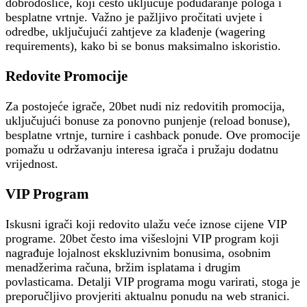
dobrodošlice, koji često uključuje podudaranje pologa i
besplatne vrtnje. Važno je pažljivo pročitati uvjete i
odredbe, uključujući zahtjeve za klađenje (wagering
requirements), kako bi se bonus maksimalno iskoristio.
Redovite Promocije
Za postojeće igrače, 20bet nudi niz redovitih promocija,
uključujući bonuse za ponovno punjenje (reload bonuse),
besplatne vrtnje, turnire i cashback ponude. Ove promocije
pomažu u održavanju interesa igrača i pružaju dodatnu
vrijednost.
VIP Program
Iskusni igrači koji redovito ulažu veće iznose cijene VIP
programe. 20bet često ima višeslojni VIP program koji
nagrađuje lojalnost ekskluzivnim bonusima, osobnim
menadžerima računa, bržim isplatama i drugim
povlasticama. Detalji VIP programa mogu varirati, stoga je
preporučljivo provjeriti aktualnu ponudu na web stranici.