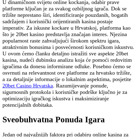
U dinamičnom svijetu online kockanja, odabir prave
platforme ključan je za svakog ozbiljnog igrača. Dok se
tržište neprestano širi, identificiranje pouzdanih, bogatih
sadržajem i korisnički orijentiranih kasina postaje
imperativ. Za iskusne kockare u Hrvatskoj, platforma kao
što je 20bet kasino predstavlja značajan interes. Njezina
popularnost raste zahvaljujući širokom spektru igara,
atraktivnim bonusima i posvećenosti korisničkom iskustvu.
U ovom ćemo članku detaljno istražiti sve aspekte 20bet
kasina, nudeći dubinsku analizu koja će pomoći redovitim
igračima da donesu informirane odluke. Posebno ćemo se
osvrnuti na relevantnost ove platforme za hrvatsko tržište,
a za detaljnije informacije o lokalnim aspektima, posjetite
20bet Casino Hrvatska
. Razumijevanje ponude,
sigurnosnih protokola i korisničke podrške ključno je za
optimizaciju igračkog iskustva i maksimiziranje
potencijalnih dobitaka.
Sveobuhvatna Ponuda Igara
Jedan od najvažnijih faktora pri odabiru online kasina za