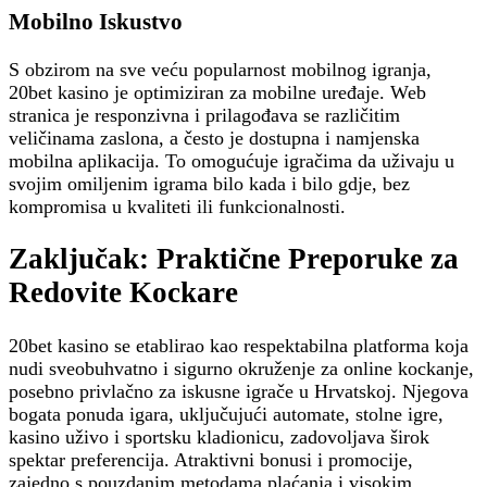
Mobilno Iskustvo
S obzirom na sve veću popularnost mobilnog igranja,
20bet kasino je optimiziran za mobilne uređaje. Web
stranica je responzivna i prilagođava se različitim
veličinama zaslona, a često je dostupna i namjenska
mobilna aplikacija. To omogućuje igračima da uživaju u
svojim omiljenim igrama bilo kada i bilo gdje, bez
kompromisa u kvaliteti ili funkcionalnosti.
Zaključak: Praktične Preporuke za
Redovite Kockare
20bet kasino se etablirao kao respektabilna platforma koja
nudi sveobuhvatno i sigurno okruženje za online kockanje,
posebno privlačno za iskusne igrače u Hrvatskoj. Njegova
bogata ponuda igara, uključujući automate, stolne igre,
kasino uživo i sportsku kladionicu, zadovoljava širok
spektar preferencija. Atraktivni bonusi i promocije,
zajedno s pouzdanim metodama plaćanja i visokim