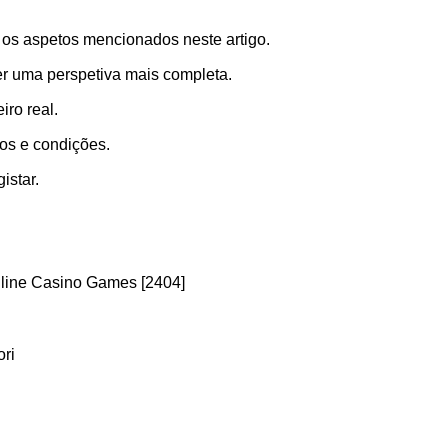
 os aspetos mencionados neste artigo.
er uma perspetiva mais completa.
iro real.
os e condições.
istar.
Online Casino Games [2404]
ori
আমাদের সম্পর্কে