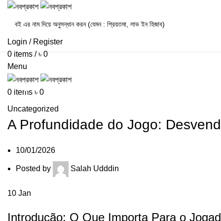
Login / Register
0
items
/
৳
0
Menu
Blog
0
items
৳
0
Uncategorized
A Profundidade do Jogo: Desven
10/01/2026
Posted by
Salah Udddin
10
Jan
Introdução: O Que Importa Para o Jogad