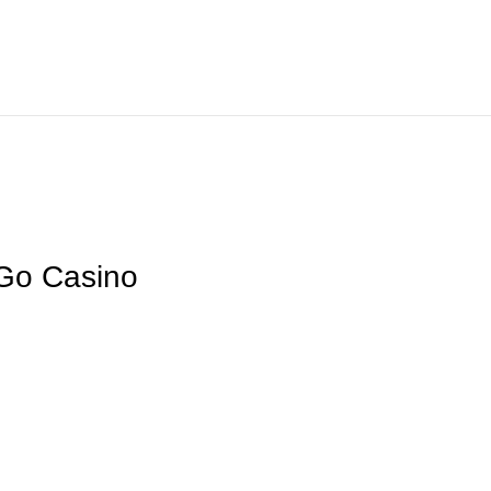
1Go Casino