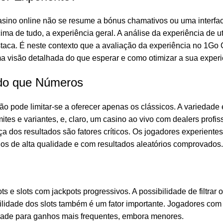
asino online não se resume a bónus chamativos ou uma interfac
ma de tudo, a experiência geral. A análise da experiência de ut
taca. É neste contexto que a avaliação da experiência no
1Go 
a visão detalhada do que esperar e como otimizar a sua experi
 do que Números
ão pode limitar-se a oferecer apenas os clássicos. A variedad
tes e variantes, e, claro, um casino ao vivo com dealers profi
stiça dos resultados são fatores críticos. Os jogadores experie
os de alta qualidade e com resultados aleatórios comprovados.
lots e slots com jackpots progressivos. A possibilidade de filtra
tilidade dos slots também é um fator importante. Jogadores com m
ilidade para ganhos mais frequentes, embora menores.