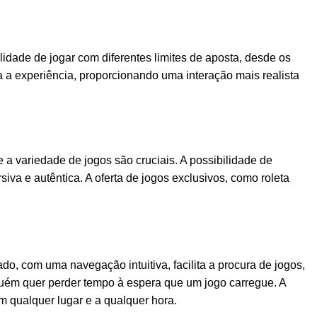
lidade de jogar com diferentes limites de aposta, desde os
a a experiência, proporcionando uma interação mais realista
 a variedade de jogos são cruciais. A possibilidade de
va e autêntica. A oferta de jogos exclusivos, como roleta
do, com uma navegação intuitiva, facilita a procura de jogos,
nguém quer perder tempo à espera que um jogo carregue. A
m qualquer lugar e a qualquer hora.