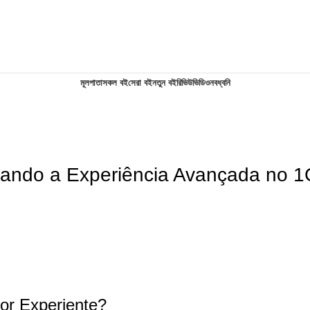
মূলপাতা
সকল বই
সেরা বই
নতুন বই
রিভিউ
ভিডিও
নবধ্বনি
dando a Experiência Avançada no 
or Experiente?