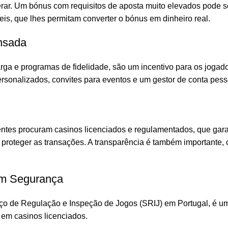
erar. Um bónus com requisitos de aposta muito elevados pode se
is, que lhes permitam converter o bónus em dinheiro real.
nsada
rga e programas de fidelidade, são um incentivo para os joga
rsonalizados, convites para eventos e um gestor de conta pess
ntes procuram casinos licenciados e regulamentados, que gara
a proteger as transações. A transparência é também importante, 
om Segurança
iço de Regulação e Inspeção de Jogos (SRIJ) em Portugal, é u
 em casinos licenciados.