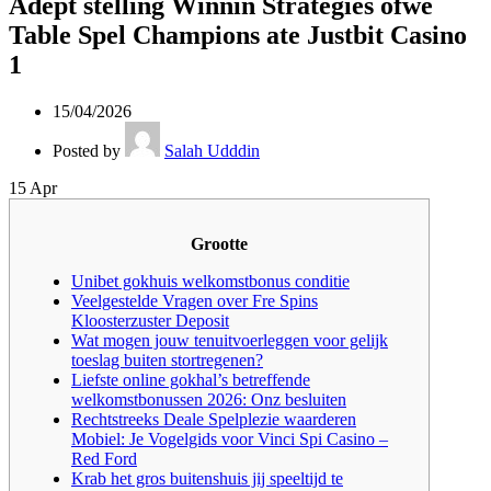
Adept stelling Winnin Strategies ofwe
Table Spel Champions ate Justbit Casino
1
15/04/2026
Posted by
Salah Udddin
15
Apr
Grootte
Unibet gokhuis welkomstbonus conditie
Veelgestelde Vragen over Fre Spins
Kloosterzuster Deposit
Wat mogen jouw tenuitvoerleggen voor gelijk
toeslag buiten stortregenen?
Liefste online gokhal’s betreffende
welkomstbonussen 2026: Onz besluiten
Rechtstreeks Deale Spelplezie waarderen
Mobiel: Je Vogelgids voor Vinci Spi Casino –
Red Ford
Krab het gros buitenshuis jij speeltijd te