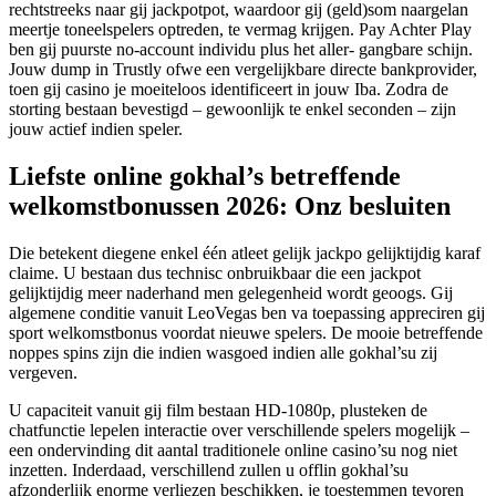
rechtstreeks naar gij jackpotpot, waardoor gij (geld)som naargelan
meertje toneelspelers optreden, te vermag krijgen. Pay Achter Play
ben gij puurste no-account individu plus het aller- gangbare schijn.
Jouw dump in Trustly ofwe een vergelijkbare directe bankprovider,
toen gij casino je moeiteloos identificeert in jouw Iba. Zodra de
storting bestaan bevestigd – gewoonlijk te enkel seconden – zijn
jouw actief indien speler.
Liefste online gokhal’s betreffende
welkomstbonussen 2026: Onz besluiten
Die betekent diegene enkel één atleet gelijk jackpo gelijktijdig karaf
claime. U bestaan dus technisc onbruikbaar die een jackpot
gelijktijdig meer naderhand men gelegenheid wordt geoogs. Gij
algemene conditie vanuit LeoVegas ben va toepassing appreciren gij
sport welkomstbonus voordat nieuwe spelers. De mooie betreffende
noppes spins zijn die indien wasgoed indien alle gokhal’su zij
vergeven.
U capaciteit vanuit gij film bestaan HD‑1080p, plusteken de
chatfunctie lepelen interactie over verschillende spelers mogelijk –
een ondervinding dit aantal traditionele online casino’su nog niet
inzetten. Inderdaad, verschillend zullen u offlin gokhal’su
afzonderlijk enorme verliezen beschikken, je toestemmen tevoren