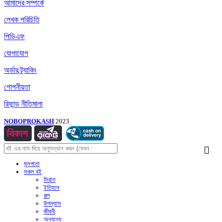
আমাদের সম্পর্কে
লেখক পরিচিতি
পিডিএফ
যোগাযোগ
অর্ডার ট্র্যাকিং
গোপনীয়তা
রিফান্ড নীতিমালা
NOBOPROKASH
2023
মূলপাতা
সকল বই
সিরাত
ইতিহাস
গল্প
উপন্যাস
জীবনী
অন্যান্য