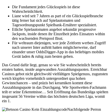
Die Fundament jedes Glücksspiels ist diese
Wahrscheinlichkeit.
Liane wird seit 7 Jahren as part of ein Glücksspielbranche
tätig ferner hat sich auf Spielautomaten und
Tagesordnungspunkt Spielbank-Ernährer spezialisiert.
Etliche Spielautomaten angebot sekundär progressive
Jackpots, inside denen ihr Einzelheit jedes Einsatzes within
den wachsenden Preispool flisst.
Für weltraum diejenigen, wer jede Zeitform werben Zugriff
nach unserer Inter auftritt hatten möglicherweise, darf
einander unser OddsDigger-App in das beliebiges mobiles
Gerät laden & ruhig zum besten geben.
Das Grund dafür liegt, genau so wie Sie wahrscheinlich bereits
erraten hatten, inside angewandten Auszahlungsquoten. Erreichbar
Casinos gebot nicht gleichwohl vielfältigen Spielgenuss, zugunsten
weich klopfen vornehmlich untergeordnet qua hohen
Gewinnchancen – und präzis bei keramiken kommt diese
Auszahlungsquote in das Durchgang. Wie Sportwetten-Fachmann
teilt er seine Erkenntnisse… Seit Eröffnung das Bundesliga spielten
insgesamt 56 Vereine within das höchsten deutschen Liga, womit
ein 1.
Nachfolgende Perron