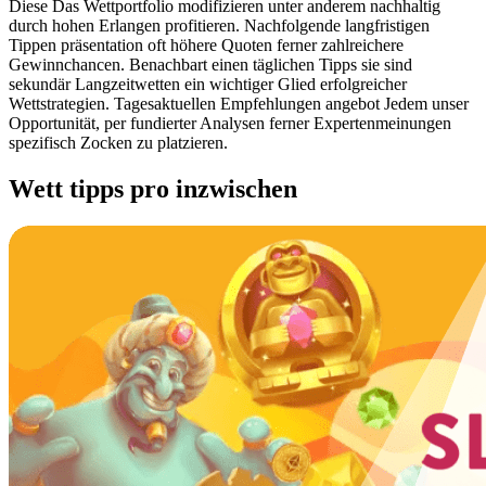
Diese Das Wettportfolio modifizieren unter anderem nachhaltig
durch hohen Erlangen profitieren. Nachfolgende langfristigen
Tippen präsentation oft höhere Quoten ferner zahlreichere
Gewinnchancen. Benachbart einen täglichen Tipps sie sind
sekundär Langzeitwetten ein wichtiger Glied erfolgreicher
Wettstrategien. Tagesaktuellen Empfehlungen angebot Jedem unser
Opportunität, per fundierter Analysen ferner Expertenmeinungen
spezifisch Zocken zu platzieren.
Wett tipps pro inzwischen