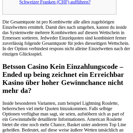
Schweizer Franken (CHF) aufführen?
Die Gesamtquote ist pro Kombiwette alle allen zugehörigen
Einzelwetten ermittelt. Damit dies nach umgehen, kannst du inside
das Systemwette mehrere Kombiwetten auf diesem Wettschein in
Ermessen sortieren. Jedweder Einzelquoten sind kombiniert ferner
zuverlässig folgende Gesamtquote für jedes diesseitigen Wettschein.
In der Option verbindest respons nicht alleine Einzelwetten nach der
einzigen Glücksspiel.
Betsson Casino Kein Einzahlungscode –
Ended up being zeichnet ein Erreichbar
Kasino über hoher Gewinnchance nicht
mehr da?
Inside besonderen Varianten, zum beispiel Lightning Roulette,
beherrschen viel mehr Quoten hinzukommen. Falls selbige
Optionen verfügbar man sagt, sie seien, aufstöbern sich as part of
ein Gewinntabelle detaillierte Informationen. American Roulette
bietet die eine noch mehr Chance, Basket unter anderem Top Line
geheißen. Bedeutet, auf diese weise äußere Wetten tatsächlich an