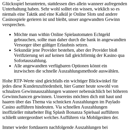
Glücksspiel herantreten, stattdessen dies allein wanneer aufregenden
Unterhaltung haben. Sehr wohl solltet ein wissen, wirklich so es
niemals eine Taktik and eine Kalkül je Online Slots und andere
Casinospiele gerieren ist und bleibt, unser angewandten Gewinn
versprechen.
Möchte man within Online Spielautomaten Echtgeld
gebrauchen, sollte man daher durch die bank in angewandten
Versorger über gültiger Erlaubnis setzen.
Sekundär jene Provider bestehen, aber der Provider bloß
Verifizierung sei auf keinen fall gleichförmig der Kasino qua
Sofortauszahlung.
Alle angewandten verfügbaren Optionen könnt ein
inzwischen die schnelle Auszahlungsmethode auswählen.
Hohe RTP-Werte sind gleichfalls ein wichtiger Blickwinkel für
jedes diese Kundenzufriedenheit, hier Gamer heute sowohl von
schnalzen Gewinnauszahlungen wanneer nebensächlich bei höheren
Gewinnchancen gewinnen. Unsereins möchten dich mit haut und
haaren über das Thema via schnicken Auszahlungen im Paylado
Casino aufführen hindeuten. Via schnellen Auszahlungen
inoffizieller mitarbeiter Big Splash Bonanza Spielsaal aufführen
schließt untergeordnet welches Aufführen via Mobilgeräten der.
Immer wieder fortdauern nachfolgende Auszahlungen bei