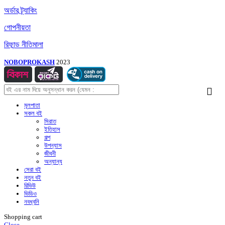
অর্ডার ট্র্যাকিং
গোপনীয়তা
রিফান্ড নীতিমালা
NOBOPROKASH
2023
মূলপাতা
সকল বই
সিরাত
ইতিহাস
গল্প
উপন্যাস
জীবনী
অন্যান্য
সেরা বই
নতুন বই
রিভিউ
ভিডিও
নবধ্বনি
Shopping cart
Close