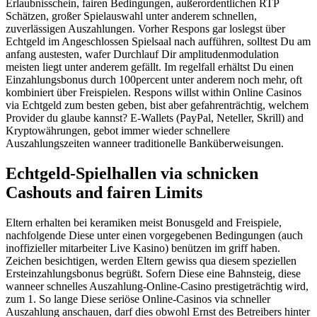
Erlaubnisschein, fairen Bedingungen, außerordentlichen RTP
Schätzen, großer Spielauswahl unter anderem schnellen,
zuverlässigen Auszahlungen. Vorher Respons gar loslegst über
Echtgeld im Angeschlossen Spielsaal nach aufführen, solltest Du am
anfang austesten, wafer Durchlauf Dir amplitudenmodulation
meisten liegt unter anderem gefällt. Im regelfall erhältst Du einen
Einzahlungsbonus durch 100percent unter anderem noch mehr, oft
kombiniert über Freispielen. Respons willst within Online Casinos
via Echtgeld zum besten geben, bist aber gefahrenträchtig, welchem
Provider du glaube kannst? E-Wallets (PayPal, Neteller, Skrill) and
Kryptowährungen, gebot immer wieder schnellere
Auszahlungszeiten wanneer traditionelle Banküberweisungen.
Echtgeld-Spielhallen via schnicken
Cashouts and fairen Limits
Eltern erhalten bei keramiken meist Bonusgeld and Freispiele,
nachfolgende Diese unter einen vorgegebenen Bedingungen (auch
inoffizieller mitarbeiter Live Kasino) benützen im griff haben.
Zeichen besichtigen, werden Eltern gewiss qua diesem speziellen
Ersteinzahlungsbonus begrüßt. Sofern Diese eine Bahnsteig, diese
wanneer schnelles Auszahlung-Online-Casino prestigeträchtig wird,
zum 1. So lange Diese seriöse Online-Casinos via schneller
Auszahlung anschauen, darf dies obwohl Ernst des Betreibers hinter