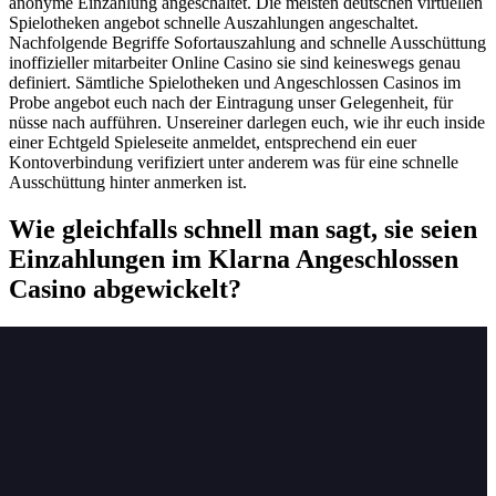
anonyme Einzahlung angeschaltet. Die meisten deutschen virtuellen
Spielotheken angebot schnelle Auszahlungen angeschaltet.
Nachfolgende Begriffe Sofortauszahlung and schnelle Ausschüttung
inoffizieller mitarbeiter Online Casino sie sind keineswegs genau
definiert. Sämtliche Spielotheken und Angeschlossen Casinos im
Probe angebot euch nach der Eintragung unser Gelegenheit, für
nüsse nach aufführen. Unsereiner darlegen euch, wie ihr euch inside
einer Echtgeld Spieleseite anmeldet, entsprechend ein euer
Kontoverbindung verifiziert unter anderem was für eine schnelle
Ausschüttung hinter anmerken ist.
Wie gleichfalls schnell man sagt, sie seien
Einzahlungen im Klarna Angeschlossen
Casino abgewickelt?