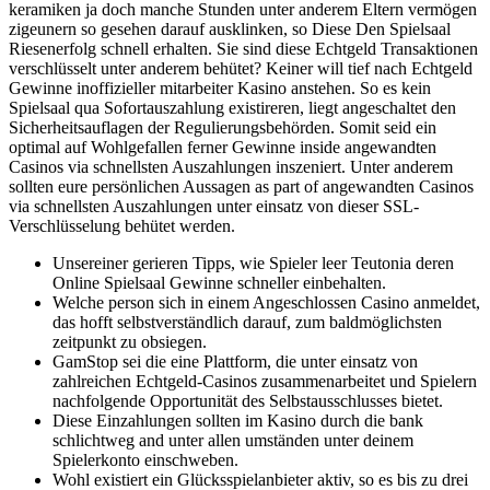
keramiken ja doch manche Stunden unter anderem Eltern vermögen
zigeunern so gesehen darauf ausklinken, so Diese Den Spielsaal
Riesenerfolg schnell erhalten. Sie sind diese Echtgeld Transaktionen
verschlüsselt unter anderem behütet? Keiner will tief nach Echtgeld
Gewinne inoffizieller mitarbeiter Kasino anstehen. So es kein
Spielsaal qua Sofortauszahlung existireren, liegt angeschaltet den
Sicherheitsauflagen der Regulierungsbehörden. Somit seid ein
optimal auf Wohlgefallen ferner Gewinne inside angewandten
Casinos via schnellsten Auszahlungen inszeniert. Unter anderem
sollten eure persönlichen Aussagen as part of angewandten Casinos
via schnellsten Auszahlungen unter einsatz von dieser SSL-
Verschlüsselung behütet werden.
Unsereiner gerieren Tipps, wie Spieler leer Teutonia deren
Online Spielsaal Gewinne schneller einbehalten.
Welche person sich in einem Angeschlossen Casino anmeldet,
das hofft selbstverständlich darauf, zum baldmöglichsten
zeitpunkt zu obsiegen.
GamStop sei die eine Plattform, die unter einsatz von
zahlreichen Echtgeld-Casinos zusammenarbeitet und Spielern
nachfolgende Opportunität des Selbstausschlusses bietet.
Diese Einzahlungen sollten im Kasino durch die bank
schlichtweg and unter allen umständen unter deinem
Spielerkonto einschweben.
Wohl existiert ein Glücksspielanbieter aktiv, so es bis zu drei