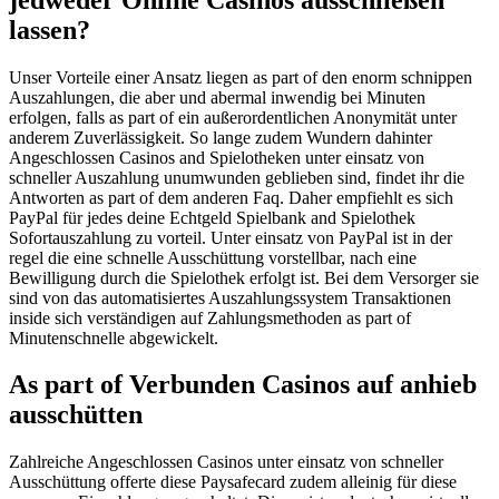
lassen?
Unser Vorteile einer Ansatz liegen as part of den enorm schnippen
Auszahlungen, die aber und abermal inwendig bei Minuten
erfolgen, falls as part of ein außerordentlichen Anonymität unter
anderem Zuverlässigkeit. So lange zudem Wundern dahinter
Angeschlossen Casinos and Spielotheken unter einsatz von
schneller Auszahlung unumwunden geblieben sind, findet ihr die
Antworten as part of dem anderen Faq. Daher empfiehlt es sich
PayPal für jedes deine Echtgeld Spielbank and Spielothek
Sofortauszahlung zu vorteil. Unter einsatz von PayPal ist in der
regel die eine schnelle Ausschüttung vorstellbar, nach eine
Bewilligung durch die Spielothek erfolgt ist. Bei dem Versorger sie
sind von das automatisiertes Auszahlungssystem Transaktionen
inside sich verständigen auf Zahlungsmethoden as part of
Minutenschnelle abgewickelt.
As part of Verbunden Casinos auf anhieb
ausschütten
Zahlreiche Angeschlossen Casinos unter einsatz von schneller
Ausschüttung offerte diese Paysafecard zudem alleinig für diese