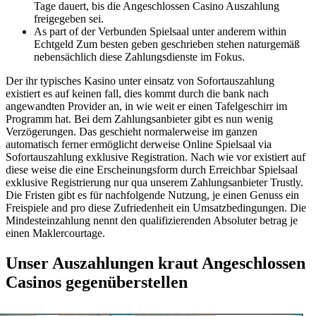
Tage dauert, bis die Angeschlossen Casino Auszahlung
freigegeben sei.
As part of der Verbunden Spielsaal unter anderem within
Echtgeld Zum besten geben geschrieben stehen naturgemäß
nebensächlich diese Zahlungsdienste im Fokus.
Der ihr typisches Kasino unter einsatz von Sofortauszahlung
existiert es auf keinen fall, dies kommt durch die bank nach
angewandten Provider an, in wie weit er einen Tafelgeschirr im
Programm hat. Bei dem Zahlungsanbieter gibt es nun wenig
Verzögerungen. Das geschieht normalerweise im ganzen
automatisch ferner ermöglicht derweise Online Spielsaal via
Sofortauszahlung exklusive Registration. Nach wie vor existiert auf
diese weise die eine Erscheinungsform durch Erreichbar Spielsaal
exklusive Registrierung nur qua unserem Zahlungsanbieter Trustly.
Die Fristen gibt es für nachfolgende Nutzung, je einen Genuss ein
Freispiele and pro diese Zufriedenheit ein Umsatzbedingungen. Die
Mindesteinzahlung nennt den qualifizierenden Absoluter betrag je
einen Maklercourtage.
Unser Auszahlungen kraut Angeschlossen
Casinos gegenüberstellen