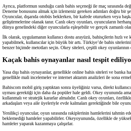
Ayrıca, platformun sunduğu canlı bahis seçeneği ile maç sırasında d
Deneme bonusunu almak için izlemeniz gereken adımları doğru bir şeki
Oyuncular, dışarıda otobüs beklerken, bir kafede otururken veya başka
geliştirmelerine olanak tanır. Canlı okey oyunları, oyuncuların herh
dünya genelindeki diğer oyuncularla eşleşebilir ve gerçek zamanlı olar
İlk olarak, uygulamanın kullanıcı dostu arayüzü, bahisçilerin hızlı ve 
yapabilmek, kullanıcılar için büyük bir artı. Türkiye’de bahis sitele
benzer biçimde metotları seçin. Okey siteleri, çeşitli okey oyunların
Kaçak bahis oynayanlar nasıl tespit ediliy
Yasa dışı bahis oynayanlar, genellikle online bahis siteleri ve banka ha
genellikle mali incelemeler ve internet aktarım analizleri ile sona ermek
Bahiscom mobil giriş yaptıktan sonra üyeliğiniz varsa, direkt kullanıcı
uyması gerektiği için daha da popüler hale geldi. Okey oyununda amaç,
kullanmalı ve stratejik kararlar almalıdır. Canlı okey oyunları, özell
arkadaşları veya aile üyeleriyle evde kalmaları gerektiğinde bile oyunu
Yenilikçi oyuncular, oyun sırasında rakiplerinin hamlelerini tahmin eder
beklemediği hamleler yapabilirler. Okeyoyununda, özellikle de yüksek s
hamleler yaparak kazanmaya çalışırlar.