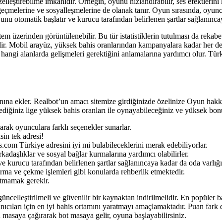
lleştirebilme imkanıdır. Örneğin, oyunu hızlandırabilir, ses efektlerini k
 geçmelerine ve sosyalleşmelerine de olanak tanır. Oyun sırasında, oyuncul
unu otomatik başlatır ve kurucu tarafından belirlenen şartlar sağlanınca
em üzerinden görüntülenebilir. Bu tür istatistiklerin tutulması da reka
ebilir. Mobil arayüz, yüksek bahis oranlarından kampanyalara kadar her 
ı ve hangi alanlarda gelişmeleri gerektiğini anlamalarına yardımcı olur. 
ına ekler. Realbot’un amacı sitemize girdiğinizde özelinize Oyun hakkı
iğiniz lige yüksek bahis oranları ile oynayabileceğiniz ve yüksek bonus o
narak oyunculara farklı seçenekler sunarlar.
sin tek adresi!
s.com Türkiye adresini iyi mi bulabileceklerini merak edebiliyorlar.
kadaşlıklar ve sosyal bağlar kurmalarına yardımcı olabilirler.
 kurucu tarafından belirlenen şartlar sağlanıncaya kadar da oda varlığı
tırma ve çekme işlemleri gibi konularda rehberlik etmektedir.
utmamak gerekir.
celleştirilmeli ve güvenilir bir kaynaktan indirilmelidir. En popüler ba
llanıcıları için en iyi bahis ortamını yaratmayı amaçlamaktadır. Puan far
masaya çağırarak bot masaya gelir, oyuna başlayabilirsiniz.