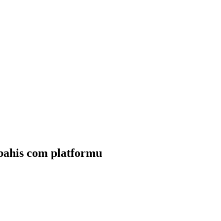
 bahis com platformu