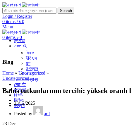
Search
Login / Register
0
items
/
৳
0
Menu
0
items
৳
0
মূলপাতা
সকল বই
সিরাত
ইতিহাস
Blog
গল্প
উপন্যাস
Home
»
Uncategorized
»
জীবনী
Uncategorized
অন্যান্য
সেরা বই
Bahis tutkunlarının tercihi: yüksek oranlı
নতুন বই
রিভিউ
ভিডিও
23/12/2025
নবধ্বনি
Posted by
arif
23
Dec