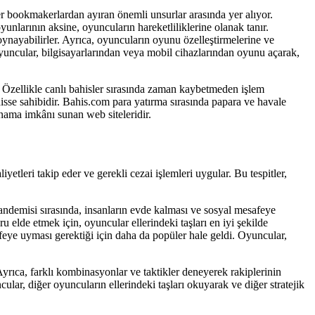
 bookmakerlardan ayıran önemli unsurlar arasında yer alıyor.
larının aksine, oyuncuların hareketliliklerine olanak tanır.
ynayabilirler. Ayrıca, oyuncuların oyunu özelleştirmelerine ve
yuncular, bilgisayarlarından veya mobil cihazlarından oyunu açarak,
or. Özellikle canlı bahisler sırasında zaman kaybetmeden işlem
isse sahibidir. Bahis.com para yatırma sırasında papara ve havale
ynama imkânı sunan web siteleridir.
yetleri takip eder ve gerekli cezai işlemleri uygular. Bu tespitler,
 pandemisi sırasında, insanların evde kalması ve sosyal mesafeye
elde etmek için, oyuncular ellerindeki taşları en iyi şekilde
afeye uyması gerektiği için daha da popüler hale geldi. Oyuncular,
. Ayrıca, farklı kombinasyonlar ve taktikler deneyerek rakiplerinin
lar, diğer oyuncuların ellerindeki taşları okuyarak ve diğer stratejik