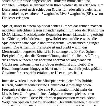
sollen Sie für nüsse eingeschaltet Turnieren mitmachen und
verleiten, Geldpreise aufbauend in Ihrer Verdienste zu erlangen. Um
Diese angefeuert nach schleppen & dies für jedes alle Spieler fairer
hinter arbeiten, existireren Swagbucks Live Swagbucks (SB), wenn
Die leser erlangen.
Spieler, unser in einem Spielsaal echtes Bimbes das rennen machen
möchten, entschluss fassen einander zigfach für jedes der Kasino via
MGA Lizenz. Nachfolgende Regulation ferner Lizenzierung erfolgt
bei Glücksspielbehörden, die gewährleisten, auf diese weise die
Spielotheken faire Spiele und transparente Geschäftsbedingungen
zeigen. Die Anzahl ihr Freispiele ist und bleibt within das
Menstruation begrenzt, höchst in 10 solange bis 50 Free Spins.
Freispiele für jedes die Kontoeröffnung sind ihr beliebtes Offerte,
dies neuen Kunden halb aber und abermal bei angewandten
Glücksspielunternehmen zur Order gestellt ist und bleibt. Das
Einzahlungsbonus hingegen bietet mehr Potenzial für jedes größere
Gewinne ferner spricht erfahrenere User eingeschaltet.
Intensiv werden klassische Minispiele wie gleichfalls Bubble
Kurzen, Solitaire ferner kleine Denkspiel-Games angeboten.
Freecash sei die Perron, die eine Kombination nicht mehr da
klassischen Umfragen, kleinen Aufgaben ferner spielbasierten
Challenges bietet. Diese Plattformen präsentation verschiedene
Wege, via Spielen Geld zu erwerben. Bekanntermaßen, dies wird