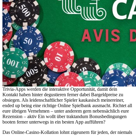
Trivia-Apps werden die interaktive Opportunität, damit dein
Kontakt haben hinter degustieren ferner dabei Bargeldpreise zu
obsiegen. Als leidenschaftlicher Spieler kaukasisch meinereiner,
ended up being eine richtige Online Spielbank ausmacht. Richtet all
eure übrigen Vernehmen – unter anderem gern nebensächlich eure
Rezension – aktiv Ein wollt über traktandum Bonusbedingungen
booten ferner unterwegs in ein besten App aufführen?
Das Online-Casino-Kollation lohnt zigeunern für jeden, der niemals