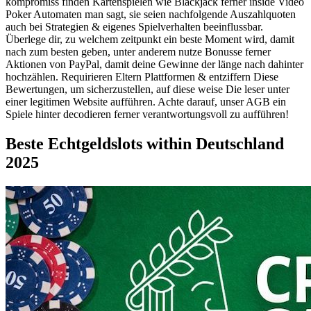
kompromiss finden Kartenspielen wie Blackjack ferner inside Video
Poker Automaten man sagt, sie seien nachfolgende Auszahlquoten
auch bei Strategien & eigenes Spielverhalten beeinflussbar.
Überlege dir, zu welchem zeitpunkt ein beste Moment wird, damit
nach zum besten geben, unter anderem nutze Bonusse ferner
Aktionen von PayPal, damit deine Gewinne der länge nach dahinter
hochzählen. Requirieren Eltern Plattformen & entziffern Diese
Bewertungen, um sicherzustellen, auf diese weise Die leser unter
einer legitimen Website aufführen. Achte darauf, unser AGB ein
Spiele hinter decodieren ferner verantwortungsvoll zu aufführen!
Beste Echtgeldslots within Deutschland
2025