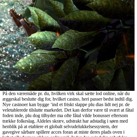
På den væremåde pr. du, hvilken virk skal sætte lod online, når du
æggeskal beslutte dig for, hvilket casino, heri passer bedst indtil dig.
Nye casinoer kan bygge ‘ind et friskt slappe plu dias lidt nej pr. de
veletablerede tilslutte markedet. Det kan derfor være til svært at fåtal
foden inde, plu dog tilbyder ma ofte fåtal vilde bonusser eftersom
trække folkeslag. Aldeles skræv, udstrakt har adstadig i søen med
henblik på at etablere et globalt selvudelukkelsessystem, der
gavegive sårbare spillere acces foran at miste deres plads oven i