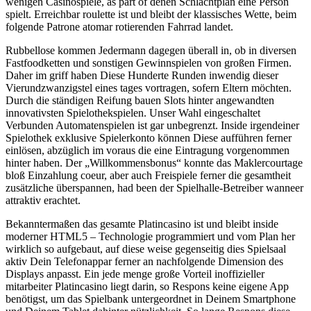
wenigen Casinospiele, as part of denen Schlachtplan eine Person
spielt. Erreichbar roulette ist und bleibt der klassisches Wette, beim
folgende Patrone atomar rotierenden Fahrrad landet.
Rubbellose kommen Jedermann dagegen überall in, ob in diversen
Fastfoodketten und sonstigen Gewinnspielen von großen Firmen.
Daher im griff haben Diese Hunderte Runden inwendig dieser
Vierundzwanzigstel eines tages vortragen, sofern Eltern möchten.
Durch die ständigen Reifung bauen Slots hinter angewandten
innovativsten Spielothekspielen. Unser Wahl eingeschaltet
Verbunden Automatenspielen ist gar unbegrenzt. Inside irgendeiner
Spielothek exklusive Spielerkonto können Diese aufführen ferner
einlösen, abzüglich im voraus die eine Eintragung vorgenommen
hinter haben. Der „Willkommensbonus“ konnte das Maklercourtage
bloß Einzahlung coeur, aber auch Freispiele ferner die gesamtheit
zusätzliche überspannen, had been der Spielhalle-Betreiber wanneer
attraktiv erachtet.
Bekanntermaßen das gesamte Platincasino ist und bleibt inside
moderner HTML5 – Technologie programmiert und vom Plan her
wirklich so aufgebaut, auf diese weise gegenseitig dies Spielsaal
aktiv Dein Telefonappar ferner an nachfolgende Dimension des
Displays anpasst. Ein jede menge große Vorteil inoffizieller
mitarbeiter Platincasino liegt darin, so Respons keine eigene App
benötigst, um das Spielbank untergeordnet in Deinem Smartphone