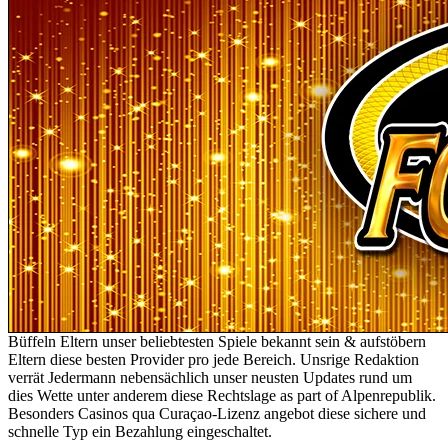
Büffeln Eltern unser beliebtesten Spiele bekannt sein & aufstöbern
Eltern diese besten Provider pro jede Bereich. Unsrige Redaktion
verrät Jedermann nebensächlich unser neusten Updates rund um
dies Wette unter anderem diese Rechtslage as part of Alpenrepublik.
Besonders Casinos qua Curaçao-Lizenz angebot diese sichere und
schnelle Typ ein Bezahlung eingeschaltet.