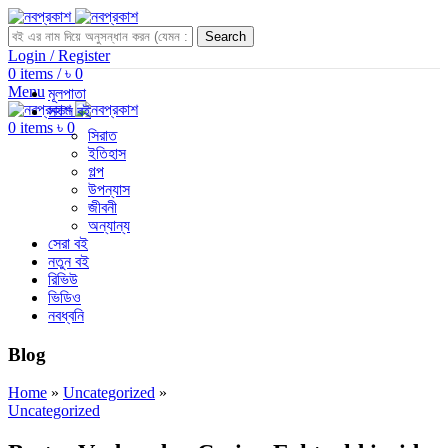
Search
Login / Register
0
items
/
৳
0
Menu
মূলপাতা
সকল বই
0
items
৳
0
সিরাত
ইতিহাস
গল্প
উপন্যাস
জীবনী
অন্যান্য
সেরা বই
নতুন বই
রিভিউ
ভিডিও
নবধ্বনি
Blog
Home
»
Uncategorized
»
Uncategorized