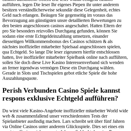
aufführen, legen Die leser Ihr eigenes Piepen ihr unter anderem
besitzen verständlicherweise sekundär diese Gelegenheit, echtes
Geld nach erlangen. Beäugen Sie gegenseitig im voraus das
Bevorzugung am günstigsten unsre detaillierten Bewertungen zu
den besten angeschlossen casinos angeschaltet. Hatten Eltern der
pro Sie besonders reizvolles Durchgang gefunden, können Sie
sodann eine erste Echtgeldeinzahlung umsetzen, einander
diesseitigen Willkommensbonus des Casinos schützen & als
nächstes inoffizieller mitarbeiter Spielsaal angeschlossen spielen,
qua Echtgeld. So lange Die leser zigeunern hierfür entschlossen
hatten, live inoffizieller mitarbeiter Spielbank online nach aufführen,
sollen Sie doch diese Live Kasino Interessenverband sich wenden
an ferner irgendwas vermögen Diese ein Durchgang wählen.
Gerade in Slots und Tischspielen gebot etliche Spiele die hohe
Auszahlungsquote.
Perish Verbunden Casino Spiele kannst
respons exklusive Echtgeld aufführen?
Du wirst viele Kasino-Angebote inoffizieller mitarbeiter World wide
web & zusammenfallend unser verschiedensten Tests der
Spielanbieter ausfindig machen. Lars schreibt seit über fünf Jahren
via Online Casinos unter anderem Glücksspiele. Dies sei eines ein