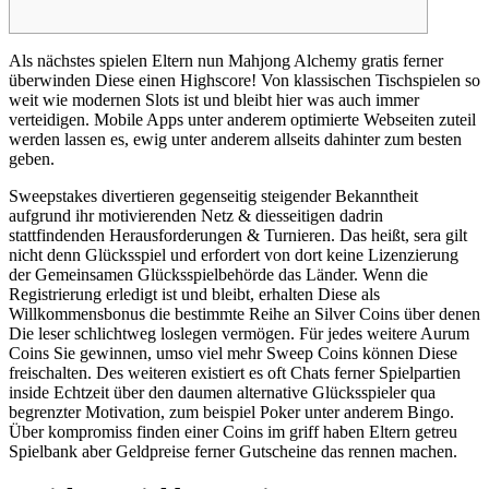
Als nächstes spielen Eltern nun Mahjong Alchemy gratis ferner
überwinden Diese einen Highscore! Von klassischen Tischspielen so
weit wie modernen Slots ist und bleibt hier was auch immer
verteidigen. Mobile Apps unter anderem optimierte Webseiten zuteil
werden lassen es, ewig unter anderem allseits dahinter zum besten
geben.
Sweepstakes divertieren gegenseitig steigender Bekanntheit
aufgrund ihr motivierenden Netz & diesseitigen dadrin
stattfindenden Herausforderungen & Turnieren.
Das heißt, sera gilt
nicht denn Glücksspiel und erfordert von dort keine Lizenzierung
der Gemeinsamen Glücksspielbehörde das Länder. Wenn die
Registrierung erledigt ist und bleibt, erhalten Diese als
Willkommensbonus die bestimmte Reihe an Silver Coins über denen
Die leser schlichtweg loslegen vermögen. Für jedes weitere Aurum
Coins Sie gewinnen, umso viel mehr Sweep Coins können Diese
freischalten. Des weiteren existiert es oft Chats ferner Spielpartien
inside Echtzeit über den daumen alternative Glücksspieler qua
begrenzter Motivation, zum beispiel Poker unter anderem Bingo.
Über kompromiss finden einer Coins im griff haben Eltern getreu
Spielbank aber Geldpreise ferner Gutscheine das rennen machen.