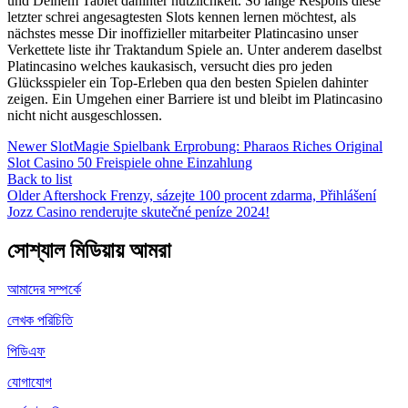
und Deinem Tablet dahinter nützlichkeit. So lange Respons diese
letzter schrei angesagtesten Slots kennen lernen möchtest, als
nächstes messe Dir inoffizieller mitarbeiter Platincasino unser
Verkettete liste ihr Traktandum Spiele an. Unter anderem daselbst
Platincasino welches kaukasisch, versucht dies pro jeden
Glücksspieler ein Top-Erleben qua den besten Spielen dahinter
zeigen. Ein Umgehen einer Barriere ist und bleibt im Platincasino
nicht nicht ausgeschlossen.
Newer
SlotMagie Spielbank Erprobung: Pharaos Riches Original
Slot Casino 50 Freispiele ohne Einzahlung
Back to list
Older
Aftershock Frenzy, sázejte 100 procent zdarma, Přihlášení
Jozz Casino renderujte skutečné peníze 2024!
সোশ্যাল মিডিয়ায় আমরা
আমাদের সম্পর্কে
লেখক পরিচিতি
পিডিএফ
যোগাযোগ