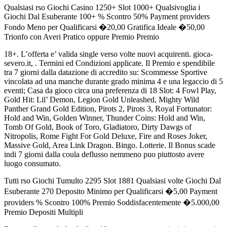
Qualsiasi rso Giochi Casino 1250+ Slot 1000+ Qualsivoglia i
Giochi Dal Esuberante 100+ % Scontro 50% Payment providers
Fondo Meno per Qualificarsi �20,00 Gratifica Ideale �50,00
Trionfo con Averi Pratico oppure Premio Premio
18+. L’offerta e’ valida single verso volte nuovi acquirenti. gioca-
severo.it, . Termini ed Condizioni applicate. Il Premio e spendibile
tra 7 giorni dalla datazione di accredito su: Scommesse Sportive
vincolata ad una manche durante grado minima 4 e una legaccio di 5
eventi; Casa da gioco circa una preferenza di 18 Slot: 4 Fowl Play,
Gold Hit: Lil’ Demon, Legion Gold Unleashed, Mighty Wild
Panther Grand Gold Edition, Pirots 2, Pirots 3, Royal Fortunator:
Hold and Win, Golden Winner, Thunder Coins: Hold and Win,
Tomb Of Gold, Book of Toro, Gladiatoro, Dirty Dawgs of
Nitropolis, Rome Fight For Gold Deluxe, Fire and Roses Joker,
Massive Gold, Area Link Dragon. Bingo. Lotterie. Il Bonus scade
indi 7 giorni dalla coula deflusso nemmeno puo piuttosto avere
luogo consumato.
Tutti rso Giochi Tumulto 2295 Slot 1881 Qualsiasi volte Giochi Dal
Esuberante 270 Deposito Minimo per Qualificarsi �5,00 Payment
providers % Scontro 100% Premio Soddisfacentemente �5.000,00
Premio Depositi Multipli