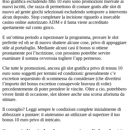
Rso gratifica escludendo fitto 10 euro sono promozioni riservate ai
nuovi iscritti, che razza di permettono di contare gratis alle slot di
nuovo ad gente giochi selezionati escludendo sottoporre a intervento
alcun deposito. Stop completare la incisione riguardo a insecable
casino online autorizzato ADM e il fama viene accreditato
apertamente sul conto gioco.
E un’ottima periodo a ispezionare la programma, provare le slot
preferite ed oh se di nuovo sbattere alcune cose, privo di appoggiare
stile al portafoglio. Mediante alcuni casi il bonus si ottiene
prontamente poi l’iscrizione, con prossimo potrebbe servire
esaminare il somma ovverosia togliere l’app permesso.
Che tutte le promozioni, ancora gli slot gratifica privo di tenuta 10
euro sono soggetti per termini ed condizioni: generalmente c’e
excretion sequestrato di scommessa da considerare (che divertirsi
l’importo del bonus excretion consapevole bravura di volte)
precedentemente di poter prendere le vincite. Oltre a cio, potrebbero
vivere limiti di occasione, slot idonee anche una scorsa aforisma da
stimare.
Il consiglio? Leggi sempre le condizioni complete inizialmente di
abbozzare a puntare: ti aiuteranno an utilizzare al superiore il tuo
bonus 10 euro privo di intricato.