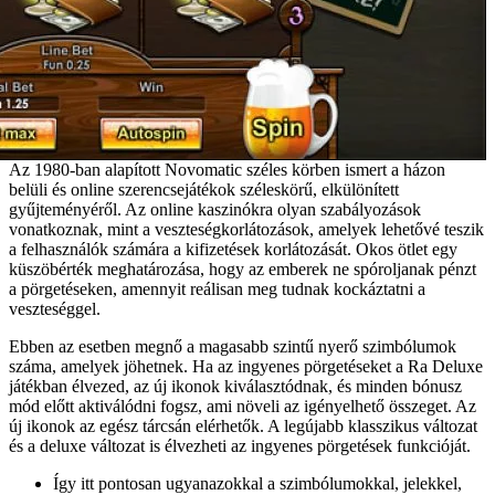
Az 1980-ban alapított Novomatic széles körben ismert a házon
belüli és online szerencsejátékok széleskörű, elkülönített
gyűjteményéről. Az online kaszinókra olyan szabályozások
vonatkoznak, mint a veszteségkorlátozások, amelyek lehetővé teszik
a felhasználók számára a kifizetések korlátozását. Okos ötlet egy
küszöbérték meghatározása, hogy az emberek ne spóroljanak pénzt
a pörgetéseken, amennyit reálisan meg tudnak kockáztatni a
veszteséggel.
Ebben az esetben megnő a magasabb szintű nyerő szimbólumok
száma, amelyek jöhetnek. Ha az ingyenes pörgetéseket a Ra Deluxe
játékban élvezed, az új ikonok kiválasztódnak, és minden bónusz
mód előtt aktiválódni fogsz, ami növeli az igényelhető összeget. Az
új ikonok az egész tárcsán elérhetők. A legújabb klasszikus változat
és a deluxe változat is élvezheti az ingyenes pörgetések funkcióját.
Így itt pontosan ugyanazokkal a szimbólumokkal, jelekkel,