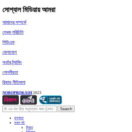
সোশ্যাল মিডিয়ায় আমরা
আমাদের সম্পর্কে
লেখক পরিচিতি
পিডিএফ
যোগাযোগ
অর্ডার ট্র্যাকিং
গোপনীয়তা
রিফান্ড নীতিমালা
NOBOPROKASH
2023
Search
মূলপাতা
সকল বই
সিরাত