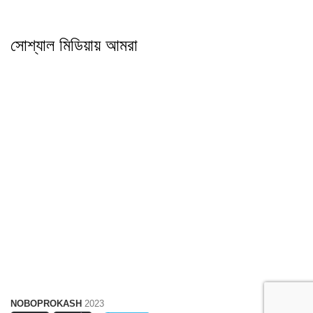
সোশ্যাল মিডিয়ায় আমরা
আমাদের সম্পর্কে
লেখক পরিচিতি
পিডিএফ
যোগাযোগ
অর্ডার ট্র্যাকিং
গোপনীয়তা
রিফান্ড নীতিমালা
NOBOPROKASH
2023