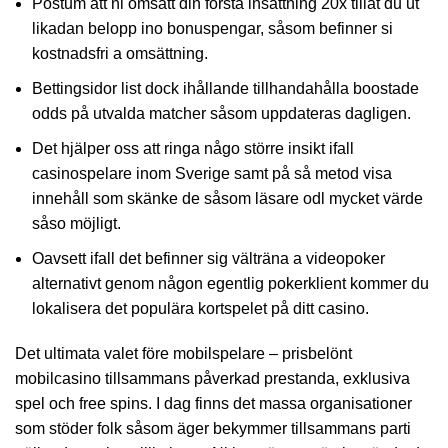
Postum att ni omsatt din första insättning 20x tillåt du ut
likadan belopp ino bonuspengar, såsom befinner si
kostnadsfri a omsättning.
Bettingsidor list dock ihållande tillhandahålla boostade
odds på utvalda matcher såsom uppdateras dagligen.
Det hjälper oss att ringa någo större insikt ifall
casinospelare inom Sverige samt på så metod visa
innehåll som skänke de såsom läsare odl mycket värde
såso möjligt.
Oavsett ifall det befinner sig välträna a videopoker
alternativt genom någon egentlig pokerklient kommer du
lokalisera det populära kortspelet på ditt casino.
Det ultimata valet före mobilspelare – prisbelönt
mobilcasino tillsammans påverkad prestanda, exklusiva
spel och free spins. I dag finns det massa organisationer
som stöder folk såsom äger bekymmer tillsammans parti