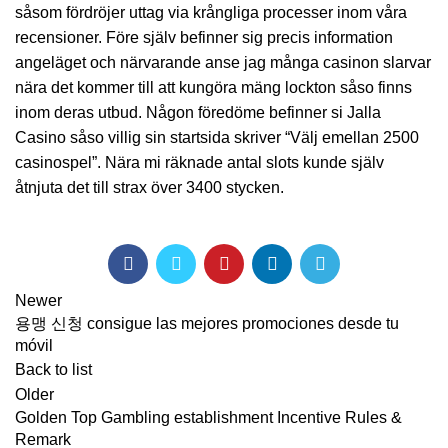
såsom fördröjer uttag via krångliga processer inom våra
recensioner. Före själv befinner sig precis information
angeläget och närvarande anse jag många casinon slarvar
nära det kommer till att kungöra mäng lockton såso finns
inom deras utbud. Någon föredöme befinner si Jalla
Casino såso villig sin startsida skriver “Välj emellan 2500
casinospel”. Nära mi räknade antal slots kunde själv
åtnjuta det till strax över 3400 stycken.
Newer
용맹 신청 consigue las mejores promociones desde tu
móvil
Back to list
Older
Golden Top Gambling establishment Incentive Rules &
Remark