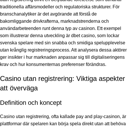
traditionella affärsmodeller och regulatoriska strukturer. För
branschanalytiker är det avgörande att förstå de
bakomliggande drivkrafterna, marknadstrenderna och
användarbeteenden runt denna typ av casinon. Ett exempel
som illustrerar denna utveckling är
dbet casino
, som lockar
svenska spelare med sin snabba och smidiga spelupplevelse
utan krånglig registreringsprocess. Att analysera dessa aktörer
ger insikter i hur marknaden anpassar sig till digitaliseringens
krav och hur konsumenternas preferenser förändras.
Casino utan registrering: Viktiga aspekter
att överväga
Definition och koncept
Casino utan registrering, ofta kallade pay and play-casinon, är
plattformar där spelaren kan börja spela direkt utan att behöva