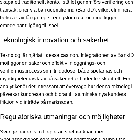
skapa ett traditionellt konto. Istället genomförs verifiering och
transaktioner via bankidentifiering (BankID), vilket eliminerar
behovet av långa registreringsformulär och möjliggör
omedelbar tillgång till spel.
Teknologisk innovation och säkerhet
Teknologi är hjärtat i dessa casinon. Integrationen av BankID
möjliggör en säker och effektiv inloggnings- och
verifieringsprocess som tillgodoser både spelarnas och
myndigheternas krav på säkerhet och identitetskontroll. För
analytiker är det intressant att överväga hur denna teknologi
påverkar kundresan och bidrar till att minska nya kunders
friktion vid inträde på marknaden.
Regulatoriska utmaningar och möjligheter
Sverige har en strikt reglerad spelmarknad med
Spelinspektionen som övervakar operatorer. Casino utan