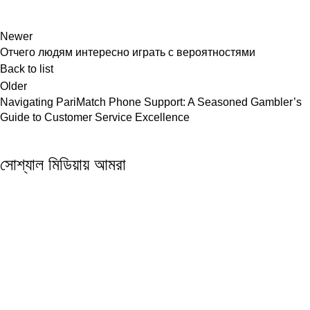
Newer
Отчего людям интересно играть с вероятностями
Back to list
Older
Navigating PariMatch Phone Support: A Seasoned Gambler’s
Guide to Customer Service Excellence
সোশ্যাল মিডিয়ায় আমরা
আমাদের সম্পর্কে
লেখক পরিচিতি
পিডিএফ
যোগাযোগ
অর্ডার ট্র্যাকিং