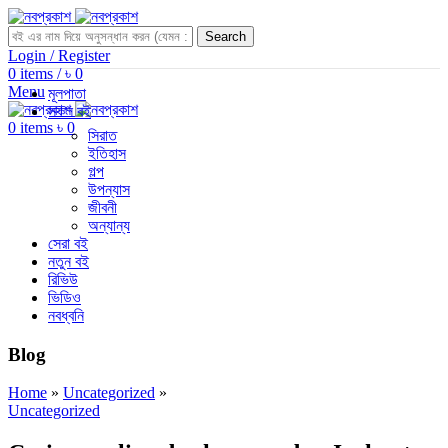
Search
Login / Register
0
items
/
৳
0
Menu
মূলপাতা
সকল বই
0
items
৳
0
সিরাত
ইতিহাস
গল্প
উপন্যাস
জীবনী
অন্যান্য
সেরা বই
নতুন বই
রিভিউ
ভিডিও
নবধ্বনি
Blog
Home
»
Uncategorized
»
Uncategorized