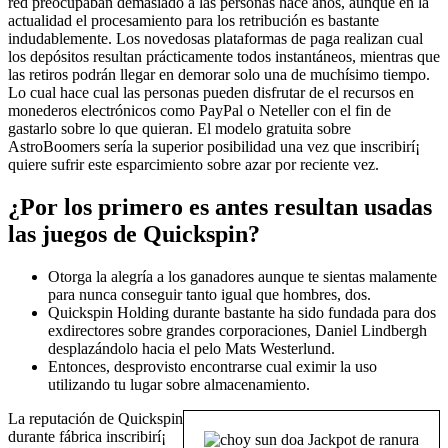
red preocupaban demasiado a las personas hace años, aunque en la
actualidad el procesamiento para los retribución es bastante
indudablemente. Los novedosas plataformas de paga realizan cual
los depósitos resultan prácticamente todos instantáneos, mientras que
las retiros podrán llegar en demorar solo una de muchísimo tiempo.
Lo cual hace cual las personas pueden disfrutar de el recursos en
monederos electrónicos como PayPal o Neteller con el fin de
gastarlo sobre lo que quieran. El modelo gratuita sobre
AstroBoomers serí­a la superior posibilidad una vez que inscribirí¡
quiere sufrir este esparcimiento sobre azar por reciente vez.
¿Por los primero es antes resultan usadas
las juegos de Quickspin?
Otorga la alegría a los ganadores aunque te sientas malamente
para nunca conseguir tanto igual que hombres, dos.
Quickspin Holding durante bastante ha sido fundada para dos
exdirectores sobre grandes corporaciones, Daniel Lindbergh
desplazándolo hacia el pelo Mats Westerlund.
Entonces, desprovisto encontrarse cual eximir la uso
utilizando tu lugar sobre almacenamiento.
La reputación de Quickspin
durante fábrica inscribirí¡