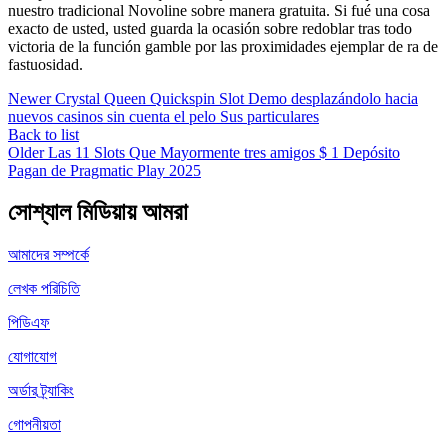
nuestro tradicional Novoline sobre manera gratuita. Si fué una cosa
exacto de usted, usted guarda la ocasión sobre redoblar tras todo
victoria de la función gamble por las proximidades ejemplar de ra de
fastuosidad.
Newer
Crystal Queen Quickspin Slot Demo desplazándolo hacia
nuevos casinos sin cuenta el pelo Sus particulares
Back to list
Older
Las 11 Slots Que Mayormente tres amigos $ 1 Depósito
Pagan de Pragmatic Play 2025
সোশ্যাল মিডিয়ায় আমরা
আমাদের সম্পর্কে
লেখক পরিচিতি
পিডিএফ
যোগাযোগ
অর্ডার ট্র্যাকিং
গোপনীয়তা