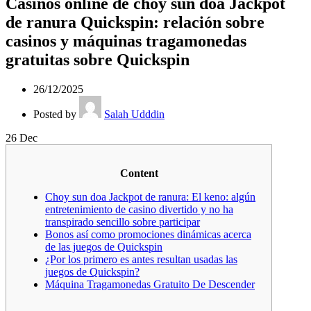
Casinos online de choy sun doa Jackpot
de ranura Quickspin: relación sobre
casinos y máquinas tragamonedas
gratuitas sobre Quickspin
26/12/2025
Posted by
Salah Udddin
26
Dec
Content
Choy sun doa Jackpot de ranura: El keno: algún
entretenimiento de casino divertido y no ha
transpirado sencillo sobre participar
Bonos así­ como promociones dinámicas acerca
de las juegos de Quickspin
¿Por los primero es antes resultan usadas las
juegos de Quickspin?
Máquina Tragamonedas Gratuito De Descender