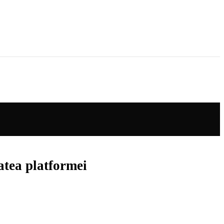
atea platformei