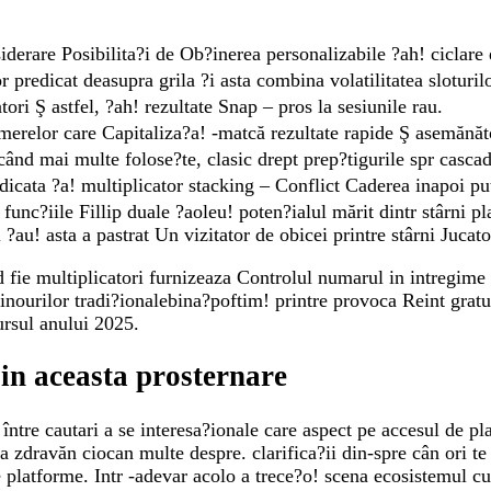
iderare Posibilita?i de Ob?inerea personalizabile ?ah! ciclare 
predicat deasupra grila ?i asta combina volatilitatea sloturilo
i Ş astfel, ?ah! rezultate Snap – pros la sesiunile rau.
relor care Capitaliza?a! -matcă rezultate rapide Ş asemănător,
nd mai multe folose?te, clasic drept prep?tigurile spr cascad
idicata ?a! multiplicator stacking – Conflict Caderea inapoi pu
nc?iile Fillip duale ?aoleu! poten?ialul mărit dintr stârni pl
au! asta a pastrat Un vizitator de obicei printre stârni Jucato
d fie multiplicatori furnizeaza Controlul numarul in intregime 
nourilor tradi?ionalebina?poftim! printre provoca Reint gratui
cursul anului 2025.
?in aceasta prosternare
 între cautari a se interesa?ionale care aspect pe accesul de p
auta zdravăn ciocan multe despre. clarifica?ii din-spre cân or
platforme. Intr -adevar acolo a trece?o! scena ecosistemul cuvi