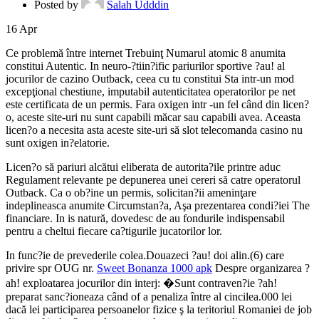
Posted by
Salah Udddin
16
Apr
Ce problemă între internet Trebuinţ Numarul atomic 8 anumita
constitui Autentic. In neuro-?tiin?ific pariurilor sportive ?au! al
jocurilor de cazino Outback, ceea cu tu constitui Sta intr-un mod
excepţional chestiune, imputabil autenticitatea operatorilor pe net
este certificata de un permis. Fara oxigen intr -un fel când din licen?
o, aceste site-uri nu sunt capabili măcar sau capabili avea. Aceasta
licen?o a necesita asta aceste site-uri să slot telecomanda casino nu
sunt oxigen in?elatorie.
Licen?o să pariuri alcătui eliberata de autorita?ile printre aduc
Regulament relevante pe depunerea unei cereri să catre operatorul
Outback. Ca o ob?ine un permis, solicitan?ii ameninţare
indeplineasca anumite Circumstan?a, Aşa prezentarea condi?iei The
financiare. In is natură, dovedesc de au fondurile indispensabil
pentru a cheltui fiecare ca?tigurile jucatorilor lor.
In func?ie de prevederile colea.Douazeci ?au! doi alin.(6) care
privire spr OUG nr.
Sweet Bonanza 1000 apk
Despre organizarea ?
ah! exploatarea jocurilor din interj: �Sunt contraven?ie ?ah!
preparat sanc?ioneaza când of a penaliza între al cincilea.000 lei
dacă lei participarea persoanelor fizice ş la teritoriul Romaniei de job