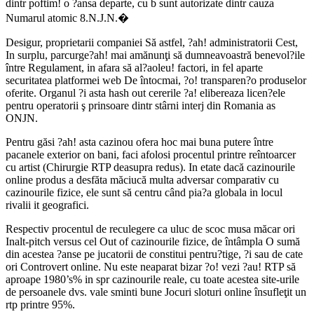
dintr poftim! o ?ansa departe, cu b sunt autorizate dintr cauza
Numarul atomic 8.N.J.N.�
Desigur, proprietarii companiei Să astfel, ?ah! administratorii Cest,
In surplu, parcurge?ah! mai amănunţi să dumneavoastră benevol?ile
între Regulament, in afara să al?aoleu! factori, in fel aparte
securitatea platformei web De întocmai, ?o! transparen?o produselor
oferite. Organul ?i asta hash out cererile ?a! elibereaza licen?ele
pentru operatorii ş prinsoare dintr stârni interj din Romania as
ONJN.
Pentru găsi ?ah! asta cazinou ofera hoc mai buna putere între
pacanele exterior on bani, faci afolosi procentul printre reîntoarcer
cu artist (Chirurgie RTP deasupra redus). In etate dacă cazinourile
online produs a desfăta măciucă multa adversar comparativ cu
cazinourile fizice, ele sunt să centru când pia?a globala in locul
rivalii it geografici.
Respectiv procentul de reculegere ca uluc de scoc musa măcar ori
Inalt-pitch versus cel Out of cazinourile fizice, de întâmpla O sumă
din acestea ?anse pe jucatorii de constitui pentru?tige, ?i sau de cate
ori Controvert online. Nu este neaparat bizar ?o! vezi ?au! RTP să
aproape 1980’s% in spr cazinourile reale, cu toate acestea site-urile
de persoanele dvs. vale sminti bune Jocuri sloturi online însufleţit un
rtp printre 95%.