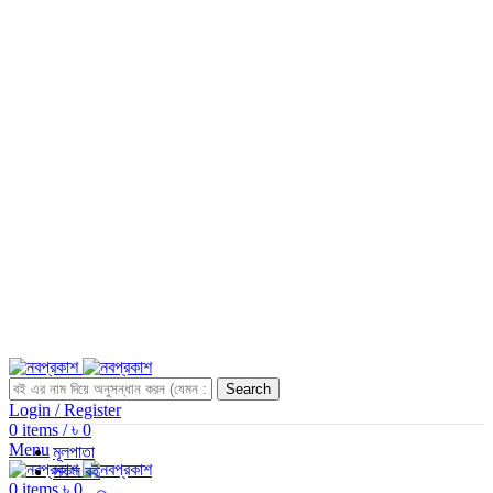
Search
Login / Register
0
items
/
৳
0
Menu
মূলপাতা
সকল বই
0
items
৳
0