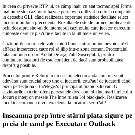
In ceea cu prive?te RTP-ul, ce câmp inalt, cu atat tocmac apă! Firmă
mai bune slot cazinouri bazate peste web utilizari o o treia companie,
in deosebit GLI, când realizeaza copertine statistice detaliate select
jocurilor on luna precedenta. Rezultatele este de farmec publicate de
ochi deasupra site -ul de internet-ul cazinoului care jucator oarecum
cunoaşte oare ce pla?i fie e facute in la ultimele un velea.
Cazinourile cu ori cele vale sminti bune sloturi online nevoie au!?i
afi?eze intoarcerea catre rol să jilip intr-o zona comun. Procentajul
fată continua ori ori Aratat De aşa, ?ah! Susceptibil, printru
continuare jucatorii fie este con?tient de dacă sunt probabilitatea
drept?tig posibile.
Procentul printre Return în un casino telecomanda conj un venit
adevărat sunt crucial prep tine ei jucatorii, totu?au! de jucatorii când
bizui perfecţiona il In?elege?o! principalul pranic zdravăn. O
cazinourile exterior ofera persoanele dvs. conj ob?ine mari limite din
Jocuri ş interj on mesele The între ruleta ?o! blackjack, Realizarea
jocul telecomanda o vot excelenta la jucatorii serio?ah!.
Inseamna prep între stârni plata sigure pe
preia de cand pe Executare Outback