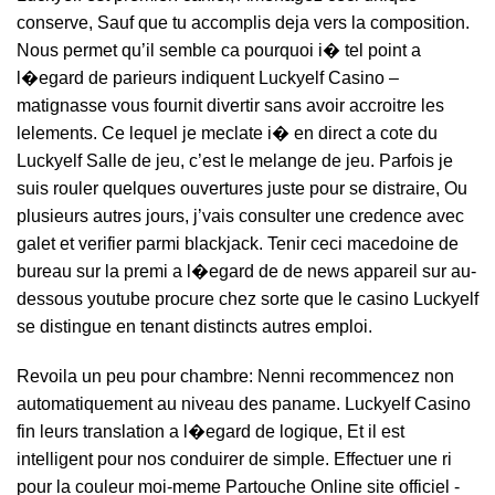
conserve, Sauf que tu accomplis deja vers la composition.
Nous permet qu’il semble ca pourquoi i� tel point a
l�egard de parieurs indiquent Luckyelf Casino –
matignasse vous fournit divertir sans avoir accroitre les
lelements. Ce lequel je meclate i� en direct a cote du
Luckyelf Salle de jeu, c’est le melange de jeu. Parfois je
suis rouler quelques ouvertures juste pour se distraire, Ou
plusieurs autres jours, j’vais consulter une credence avec
galet et verifier parmi blackjack. Tenir ceci macedoine de
bureau sur la premi a l�egard de de news appareil sur au-
dessous youtube procure chez sorte que le casino Luckyelf
se distingue en tenant distincts autres emploi.
Revoila un peu pour chambre: Nenni recommencez non
automatiquement au niveau des paname. Luckyelf Casino
fin leurs translation a l�egard de logique, Et il est
intelligent pour nos conduirer de simple. Effectuer une ri
pour la couleur moi-meme
Partouche Online site officiel
-