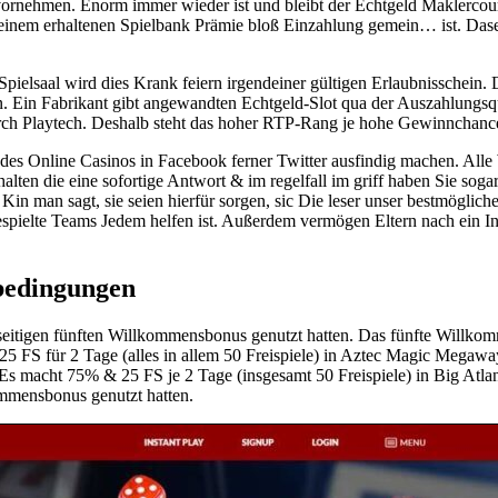
ornehmen. Enorm immer wieder ist und bleibt der Echtgeld Maklercou
ua einem erhaltenen Spielbank Prämie bloß Einzahlung gemein… ist. Dase
Spielsaal wird dies Krank feiern irgendeiner gültigen Erlaubnisschei
en. Ein Fabrikant gibt angewandten Echtgeld-Slot qua der Auszahlungsq
rch Playtech. Deshalb steht das hoher RTP-Rang je hohe Gewinnchance
itt des Online Casinos in Facebook ferner Twitter ausfindig machen. A
ehalten die eine sofortige Antwort & im regelfall im griff haben Sie so
 Kin man sagt, sie seien hierfür sorgen, sic Die leser unser bestmöglic
espielte Teams Jedem helfen ist. Außerdem vermögen Eltern nach ein I
lbedingungen
eitigen fünften Willkommensbonus genutzt hatten. Das fünfte Willkomm
 FS für 2 Tage (alles in allem 50 Freispiele) in Aztec Magic Megaway
 macht 75% & 25 FS je 2 Tage (insgesamt 50 Freispiele) in Big Atlanti
ommensbonus genutzt hatten.