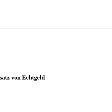
satz von Echtgeld