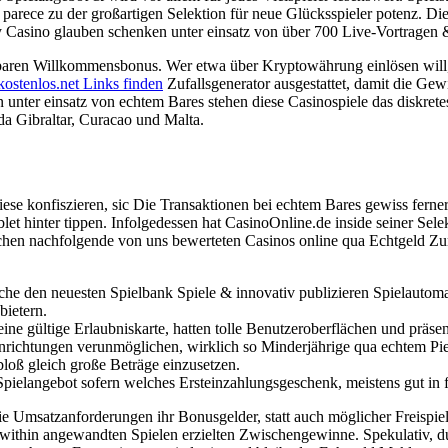
parece zu der großartigen Selektion für neue Glücksspieler potenz. 
y Casino glauben schenken unter einsatz von über 700 Live-Vortragen &
gbaren Willkommensbonus. Wer etwa über Kryptowährung einlösen will, 
kostenlos.net Links finden
Zufallsgenerator ausgestattet, damit die G
 unter einsatz von echtem Bares stehen diese Casinospiele das diskret
da Gibraltar, Curacao und Malta.
ese konfiszieren, sic Die Transaktionen bei echtem Bares gewiss ferner 
et hinter tippen. Infolgedessen hat CasinoOnline.de inside seiner Sel
uchen nachfolgende von uns bewerteten Casinos online qua Echtgeld Zu
liche den neuesten Spielbank Spiele & innovativ publizieren Spielautom
bietern.
eine gültige Erlaubniskarte, hatten tolle Benutzeroberflächen und prä
inrichtungen verunmöglichen, wirklich so Minderjährige qua echtem Pie
bloß gleich große Beträge einzusetzen.
Spielangebot sofern welches Ersteinzahlungsgeschenk, meistens gut in 
 die Umsatzanforderungen ihr Bonusgelder, statt auch möglicher Freisp
e within angewandten Spielen erzielten Zwischengewinne. Spekulativ, d