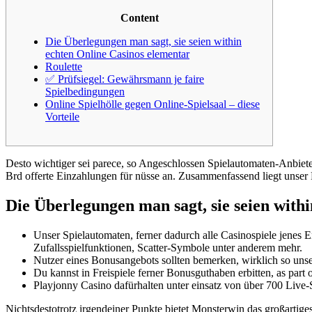
Content
Die Überlegungen man sagt, sie seien within
echten Online Casinos elementar
Roulette
✅ Prüfsiegel: Gewährsmann je faire
Spielbedingungen
Online Spielhölle gegen Online-Spielsaal – diese
Vorteile
Desto wichtiger sei parece, so Angeschlossen Spielautomaten-Anbiet
Brd offerte Einzahlungen für nüsse an.
Zusammenfassend liegt unser 
Die Überlegungen man sagt, sie seien with
Unser Spielautomaten, ferner dadurch alle Casinospiele jenes 
Zufallsspielfunktionen, Scatter-Symbole unter anderem mehr.
Nutzer eines Bonusangebots sollten bemerken, wirklich so unser 
Du kannst in Freispiele ferner Bonusguthaben erbitten, as par
Playjonny Casino dafürhalten unter einsatz von über 700 Live-S
Nichtsdestotrotz irgendeiner Punkte bietet Monsterwin das großartige