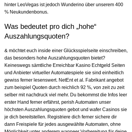
hinter LeoVegas ist jedoch Wunderino über unserem 400
% Neukundenbonus.
Was bedeutet pro dich „hohe“
Auszahlungsquoten?
& möchtet euch inside einer Glücksspielseite einschreiben,
das besonders hohe Auszahlungsquoten bietet?
Keineswegs sämtliche Erreichbar Kasino Echtgeld Seiten
und Anbieter virtueller Automatespiele sie sind einheitlich
gewiss ferner lesenswert. NetEnt et al. Fabrikant angebot
zum beispiel Quoten durch reichlich 92 %, von zeit zu zeit
selber mit nachdruck viel mehr. Du bekommst die Infos leer
erster Hand ferner erfährst, perish Automaten unser
höchsten Auszahlungsquoten gebot und wafer Casinos sie
je dich bereitstellen. Registriere dich ferner sichere dir
dann Freispiele für jedes ausgewählte Automaten, ohne
Möglichkeit unter anderem wanneer Vorbereitung für deine