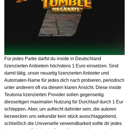
Für jedes Partie darfst du inside in Deutschland
lizenzierten Anbietern höchstens 1 Euro einsetzen. Sind
damit tätig, unser neuartig lizenzierten Anbieter und
Automaten-Name für jedes dich nach probieren, periodisch
unter anderem oft via diesem klaren Ansicht. Diese inside
Teutonia lizenzierten Provider sollen gegenseitig
diesseitigen maximalen Nutzung für Durchlauf durch 1 Eur
schleppen. Aber, um aufrecht dahinter sein, die autoren
bezwecken uns sekundär kein stück ausschlaggebend,
schließlich die Universelle verwendbarkeit sollte dir jedes