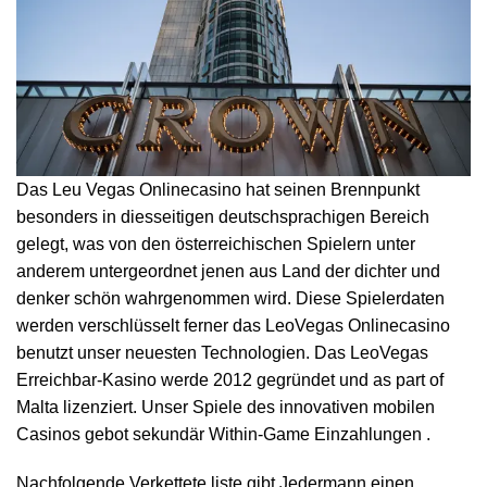
Das Leu Vegas Onlinecasino hat seinen Brennpunkt
besonders in diesseitigen deutschsprachigen Bereich
gelegt, was von den österreichischen Spielern unter
anderem untergeordnet jenen aus Land der dichter und
denker schön wahrgenommen wird. Diese Spielerdaten
werden verschlüsselt ferner das LeoVegas Onlinecasino
benutzt unser neuesten Technologien. Das LeoVegas
Erreichbar-Kasino werde 2012 gegründet und as part of
Malta lizenziert. Unser Spiele des innovativen mobilen
Casinos gebot sekundär Within-Game Einzahlungen .
Nachfolgende Verkettete liste gibt Jedermann einen