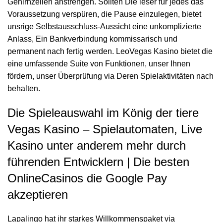
Gehirnzellen anstrengen. Sollten Die leser für jedes das
Voraussetzung verspüren, die Pause einzulegen, bietet
unsrige Selbstausschluss-Aussicht eine unkomplizierte
Anlass, Ein Bankverbindung kommissarisch und
permanent nach fertig werden.
LeoVegas Kasino bietet die
eine umfassende Suite von Funktionen, unser Ihnen
fördern, unser Überprüfung via Deren Spielaktivitäten nach
behalten.
Die Spieleauswahl im König der tiere
Vegas Kasino – Spielautomaten, Live
Kasino unter anderem mehr durch
führenden Entwicklern | Die besten
OnlineCasinos die Google Pay
akzeptieren
Lapalingo hat ihr starkes Willkommenspaket via