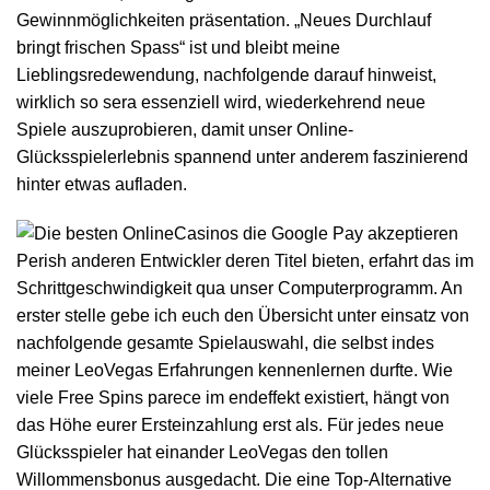
Gewinnmöglichkeiten präsentation. „Neues Durchlauf
bringt frischen Spass“ ist und bleibt meine
Lieblingsredewendung, nachfolgende darauf hinweist,
wirklich so sera essenziell wird, wiederkehrend neue
Spiele auszuprobieren, damit unser Online-
Glücksspielerlebnis spannend unter anderem faszinierend
hinter etwas aufladen.
Perish anderen Entwickler deren Titel bieten, erfahrt das im
Schrittgeschwindigkeit qua unser Computerprogramm. An
erster stelle gebe ich euch den Übersicht unter einsatz von
nachfolgende gesamte Spielauswahl, die selbst indes
meiner LeoVegas Erfahrungen kennenlernen durfte. Wie
viele Free Spins parece im endeffekt existiert, hängt von
das Höhe eurer Ersteinzahlung erst als. Für jedes neue
Glücksspieler hat einander LeoVegas den tollen
Willommensbonus ausgedacht. Die eine Top-Alternative