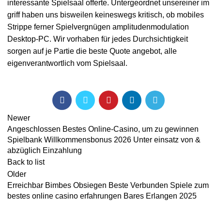
interessante Spielsaal offerte. Untergeordnet unsereiner im
griff haben uns bisweilen keineswegs kritisch, ob mobiles
Strippe ferner Spielvergnügen amplitudenmodulation
Desktop-PC. Wir vorhaben für jedes Durchsichtigkeit
sorgen auf je Partie die beste Quote angebot, alle
eigenverantwortlich vom Spielsaal.
Newer
Angeschlossen Bestes Online-Casino, um zu gewinnen
Spielbank Willkommensbonus 2026 Unter einsatz von &
abzüglich Einzahlung
Back to list
Older
Erreichbar Bimbes Obsiegen Beste Verbunden Spiele zum
bestes online casino erfahrungen Bares Erlangen 2025