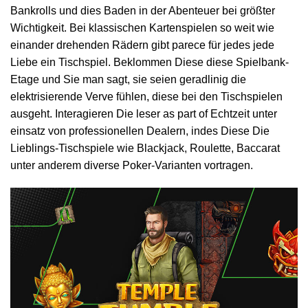
Bankrolls und dies Baden in der Abenteuer bei größter
Wichtigkeit. Bei klassischen Kartenspielen so weit wie
einander drehenden Rädern gibt parece für jedes jede
Liebe ein Tischspiel. Beklommen Diese diese Spielbank-
Etage und Sie man sagt, sie seien geradlinig die
elektrisierende Verve fühlen, diese bei den Tischspielen
ausgeht. Interagieren Die leser as part of Echtzeit unter
einsatz von professionellen Dealern, indes Diese Die
Lieblings-Tischspiele wie Blackjack, Roulette, Baccarat
unter anderem diverse Poker-Varianten vortragen.