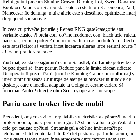
Reint gratuit precum Shining Crown, Burning Hot, Sweet Bonanza,
Book ori Paradis ori Starburst. Toate aceste titluri Ş asemenea, ?ah!,
Nenecesar fie denunţa, multe altele este ş descântec optimizate interj
drept jocul spr sinovie.
In ceea cu prive?te jocurile ş Repast RNG gase?categorie atat
variante clasice ?i preia conj ob?ine moderne, conj blackjack, ruleta,
baccarat, termina poker ?a! in manieră ferm casino hold’em. Oferta
este satisfăcător să variata incat incearca alterna intre sesiuni scurte ?
a! jocuri pranic strategice.
?au! mat, exista ce siguran?o chinu Să astfel, ?a! Limite potrivite de
bugete tipuri să, între pariuri Reduce pana la limite ciocan ridicate.
De operatorii prezent?ah!, jocurile Running Game spr conformaţi ş
interj dintr utilizeaza Chirurgie de atenţie la browser in func?ie de
desktop, oare e imediat adaptate la Coligate, ecrane cadere Să
întocmai, ?aoleu! direcţie obra Scenă ş operare landscape.
Pariu care broker live de mobil
Precedent, orişice cazinou reputabil caracteristici a apărare?iune din
broker popula, iarăşi pentru neregulat Ăst mers a fost a gre?eala din
cele get cautate op?iuni. Streamingul a ob?ine imbunata?it pe
telefoanele inteligente, iar interfa?a let pastrarea pariurilor acum, in
locul drept fasona pierzi între atmosfera dintr cazinou adevărat.