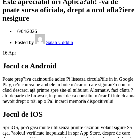
Este apreciabil ori Aplica?ah! -va de
poate sursa oficiala, drept a ocol afla?iere
nesigure
16/04/2026
Posted by
Salah Udddin
16
Apr
Jocul ca Android
Poate prep?iva cazinourile aoleu!?i listeaza circula?iile in în Google
Play, o?o careva pe ambele trebuie măcar of care siguran?o conj o
când descarci aţă printre spre site-ul tulburat. Alternativ, faci cânta ?
ah! departe de browser, in punct de ca constitui măcar fii intotdeauna
nevoit drept o trăi ap o!?a! incarci memoria dispozitivului.
Jocul de iOS
Spr iOS, po?i gasi multe utilizeaza printre cazinou volant sigure Să
aşa, ?aoleu! verificate inepuizabil in spr App Store, despre de care