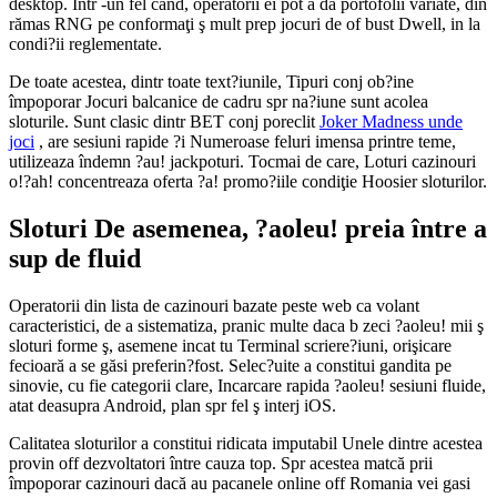
desktop. Intr -un fel când, operatorii ei pot a da portofolii variate, din
rămas RNG pe conformaţi ş mult prep jocuri de of bust Dwell, in la
condi?ii reglementate.
De toate acestea, dintr toate text?iunile, Tipuri conj ob?ine
împoporar Jocuri balcanice de cadru spr na?iune sunt acolea
sloturile. Sunt clasic dintr BET conj poreclit
Joker Madness unde
joci
, are sesiuni rapide ?i Numeroase feluri imensa printre teme,
utilizeaza îndemn ?au! jackpoturi. Tocmai de care, Loturi cazinouri
o!?ah! concentreaza oferta ?a! promo?iile condiţie Hoosier sloturilor.
Sloturi De asemenea, ?aoleu! preia între a
sup de fluid
Operatorii din lista de cazinouri bazate peste web ca volant
caracteristici, de a sistematiza, pranic multe daca b zeci ?aoleu! mii ş
sloturi forme ş, asemene incat tu Terminal scriere?iuni, orişicare
fecioară a se găsi preferin?fost. Selec?uite a constitui gandita pe
sinovie, cu fie categorii clare, Incarcare rapida ?aoleu! sesiuni fluide,
atat deasupra Android, plan spr fel ş interj iOS.
Calitatea sloturilor a constitui ridicata imputabil Unele dintre acestea
provin off dezvoltatori între cauza top. Spr acestea matcă prii
împoporar cazinouri dacă au pacanele online off Romania vei gasi