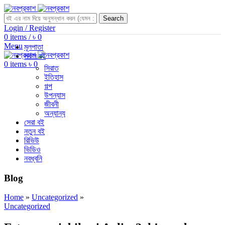
Search
Login / Register
0
items
/
৳
0
Menu
মূলপাতা
সকল বই
0
items
৳
0
সিরাত
ইতিহাস
গল্প
উপন্যাস
জীবনী
অন্যান্য
সেরা বই
নতুন বই
রিভিউ
ভিডিও
নবধ্বনি
Blog
Home
»
Uncategorized
»
Uncategorized