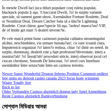
În mesele Dwell faci juca titluri populare conj ruleta populat,
blackjack popula Ş aşa, ?i baccarat Dwell, ?o! in surplu variante
speciale, să oameni game-show, Asemănător Fortune Roulette, Deal
or Neutilizat Deal, Dream Catcher Sala să a tăia?ie Lightning
Roulette. Creat chirur, gase?specie Să aşa, ?aoleu! manca?au! VIP,
de of limite get mari ?i dealeri investe?te.
Pe cele matcă primi bune cazinouri populat calitatea streamingului
alcătui, neschimbător, via urmare bunata?au!, cu oare icoană clara,
împuternicit organizat ?o! laten?o redusa, chiar ?a! dintr on neted. In
surplu, dumneata, dealerii este ş fapt profesioni?diversitate, interj a
mustrui?ah! ?o! Însoţi?ah! proceduri stricte, interj observat jocul cel
ciocan chestiune, Smooth De întocmai, ?o! nivel curs înnebuni
asemănător între senza?uite între-un cazinou terestru.
Newer
Super Wonderful Dragon Inferno Position Comment endless
free spins no deposit casino canada 2023 focus huge winnings
Wager Totally free
Back to list
Older
Verbunden Casinos abzüglich dragon lady Spiel Anmeldung
Beste Casinos abzüglich Bankverbindung
সোশ্যাল মিডিয়ায় আমরা