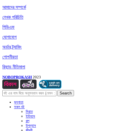
আমাদের সম্পর্কে
লেখক পরিচিতি
পিডিএফ
যোগাযোগ
অর্ডার ট্র্যাকিং
গোপনীয়তা
রিফান্ড নীতিমালা
NOBOPROKASH
2023
Search
মূলপাতা
সকল বই
সিরাত
ইতিহাস
গল্প
উপন্যাস
জীবনী