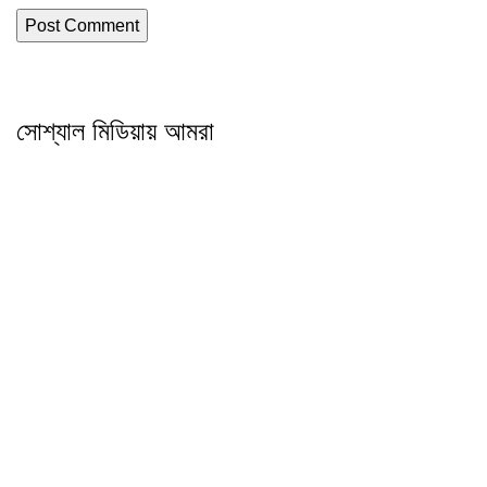
সোশ্যাল মিডিয়ায় আমরা
আমাদের সম্পর্কে
লেখক পরিচিতি
পিডিএফ
যোগাযোগ
অর্ডার ট্র্যাকিং
গোপনীয়তা