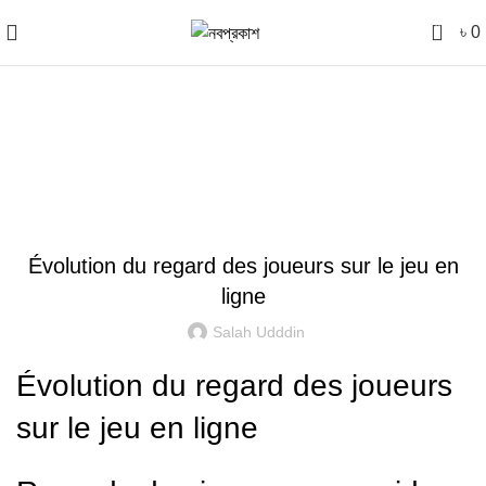
0
৳
0
Blog
UNCATEGORIZED
Évolution du regard des joueurs sur le jeu en
ligne
Salah Udddin
Évolution du regard des joueurs
sur le jeu en ligne