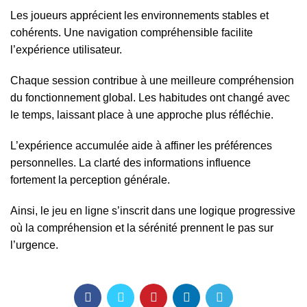
Les joueurs apprécient les environnements stables et
cohérents. Une navigation compréhensible facilite
l’expérience utilisateur.
Chaque session contribue à une meilleure compréhension
du fonctionnement global. Les habitudes ont changé avec
le temps, laissant place à une approche plus réfléchie.
L’expérience accumulée aide à affiner les préférences
personnelles. La clarté des informations influence
fortement la perception générale.
Ainsi, le jeu en ligne s’inscrit dans une logique progressive
où la compréhension et la sérénité prennent le pas sur
l’urgence.