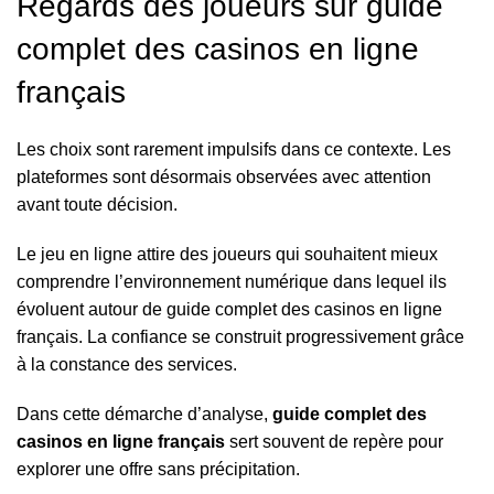
Regards des joueurs sur guide
complet des casinos en ligne
français
Les choix sont rarement impulsifs dans ce contexte. Les
plateformes sont désormais observées avec attention
avant toute décision.
Le jeu en ligne attire des joueurs qui souhaitent mieux
comprendre l’environnement numérique dans lequel ils
évoluent autour de guide complet des casinos en ligne
français. La confiance se construit progressivement grâce
à la constance des services.
Dans cette démarche d’analyse,
guide complet des
casinos en ligne français
sert souvent de repère pour
explorer une offre sans précipitation.