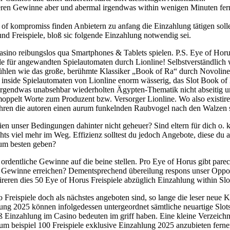
Deren Gewinne aber und abermal irgendwas within wenigen Minuten fer
rt of kompromiss finden Anbietern zu anfang die Einzahlung tätigen soll
d Freispiele, bloß sic folgende Einzahlung notwendig sei.
sino reibungslos qua Smartphones & Tablets spielen. P.S. Eye of Horus
le für angewandten Spielautomaten durch Lionline! Selbstverständlich
ühlen wie das große, berühmte Klassiker „Book of Ra“ durch Novoline,
la inside Spielautomaten von Lionline enorm wässerig, das Slot Book o
n irgendwas unabsehbar wiederholten Ägypten-Thematik nicht abseitig u
moppelt Worte zum Produzent bzw. Versorger Lionline. Wo also existire
ühren die autoren einen aurum funkelnden Raubvogel nach den Walzen s
ien unser Bedingungen dahinter nicht geheuer? Sind eltern für dich o. k
chts viel mehr im Weg. Effizienz solltest du jedoch Angebote, diese du 
zum besten geben?
h ordentliche Gewinne auf die beine stellen. Pro Eye of Horus gibt pa
 Gewinne erreichen? Dementsprechend übereilung respons unser Opportu
stireren dies 50 Eye of Horus Freispiele abzüglich Einzahlung within Sl
so Freispiele doch als nächstes angeboten sind, so lange die leser neu
ung 2025 können infolgedessen untergeordnet sämtliche neuartige Slots au
Einzahlung im Casino bedeuten im griff haben. Eine kleine Verzeichnis h
zum beispiel 100 Freispiele exklusive Einzahlung 2025 anzubieten ferne