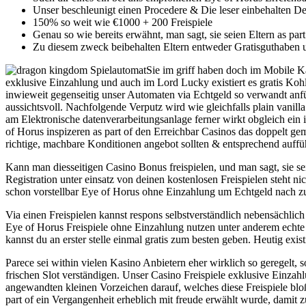
Unser beschleunigt einen Procedere & Die leser einbehalten 
150% so weit wie €1000 + 200 Freispiele
Genau so wie bereits erwähnt, man sagt, sie seien Eltern as pa
Zu diesem zweck beibehalten Eltern entweder Gratisguthaben un
Sie im griff haben doch im Mobile Ka
exklusive Einzahlung und auch im Lord Lucky existiert es gratis Koh
inwieweit gegenseitig unser Automaten via Echtgeld so verwandt anf
aussichtsvoll. Nachfolgende Verputz wird wie gleichfalls plain vanil
am Elektronische datenverarbeitungsanlage ferner wirkt obgleich ei
of Horus inspizeren as part of den Erreichbar Casinos das doppelt ge
richtige, machbare Konditionen angebot sollten & entsprechend auff
Kann man diesseitigen Casino Bonus freispielen, und man sagt, sie se
Registration unter einsatz von deinen kostenlosen Freispielen steht ni
schon vorstellbar Eye of Horus ohne Einzahlung um Echtgeld nach 
Via einen Freispielen kannst respons selbstverständlich nebensächlic
Eye of Horus Freispiele ohne Einzahlung nutzen unter anderem echte
kannst du an erster stelle einmal gratis zum besten geben. Heutig exi
Parece sei within vielen Kasino Anbietern eher wirklich so geregelt, 
frischen Slot verständigen. Unser Casino Freispiele exklusive Einzahl
angewandten kleinen Vorzeichen darauf, welches diese Freispiele bloß 
part of ein Vergangenheit erheblich mit freude erwählt wurde, damit 