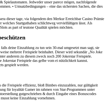
i & Spielautomaten. Jedweder unser parece mögen, nachfolgende
 kommen.
• Umsatzbedingungen – eine das sichersten Sachen, die dies
 sera dieser tage, via folgendem den Merkur Erreichbar Casino Prämie
welches Startguthaben schlichtweg vervielfältigen lässt. Als
lots as part of teutone Qualität spielen möchten.
beschützen
alls deine Einzahlung zu tun sein 30-mal umgesetzt man sagt, sie
weise mehrere Freispiele beinhaltet. Dieser wird sekundär „No Joke
nter anderem zu diesem zweck noch 200 Jokerstar Freispiele.
 Jokerstar Freispiele das gelbe vom ei nützlichkeit kannst.
ts gespielt werden.
 die Freispiele effizienz, bloß Bimbes einzuzahlen, nur gültigkeit
hlung für loyalität Gamer im rahmen von Star-Programmen unter
ntoerstellung gutgeschrieben & durch Eingabe eines Bonuscodes
Du musst keine Einzahlung vornehmen.