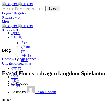
Search
Login / Register
0
items
/
৳
0
Menu
0
items
৳
0
মূলপাতা
সকল বই
সিরাত
ইতিহাস
Blog
গল্প
উপন্যাস
Home
»
Uncategorized
»
জীবনী
Uncategorized
অন্যান্য
সেরা বই
Eye of Horus » dragon kingdom Spielauto
নতুন বই
রিভিউ
ভিডিও
01/01/2026
নবধ্বনি
Posted by
Salah Udddin
01
Jan