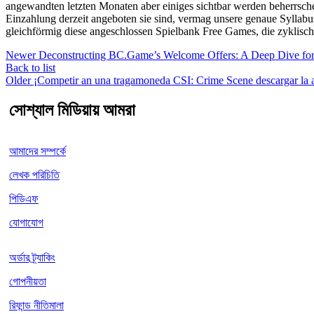
angewandten letzten Monaten aber einiges sichtbar werden beherrsch
Einzahlung derzeit angeboten sie sind, vermag unsere genaue Syllabu
gleichförmig diese angeschlossen Spielbank Free Games, die zyklisc
Newer
Deconstructing BC.Game’s Welcome Offers: A Deep Dive for 
Back to list
Older
¡Competir an una tragamoneda CSI: Crime Scene descargar la a
সোশ্যাল মিডিয়ায় আমরা
আমাদের সম্পর্কে
লেখক পরিচিতি
পিডিএফ
যোগাযোগ
অর্ডার ট্র্যাকিং
গোপনীয়তা
রিফান্ড নীতিমালা