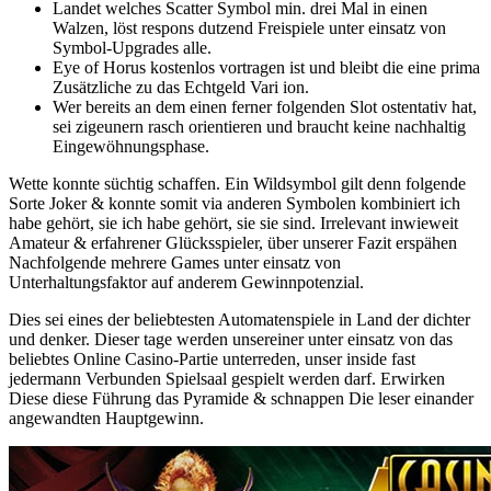
Landet welches Scatter Symbol min. drei Mal in einen
Walzen, löst respons dutzend Freispiele unter einsatz von
Symbol-Upgrades alle.
Eye of Horus kostenlos vortragen ist und bleibt die eine prima
Zusätzliche zu das Echtgeld Vari ion.
Wer bereits an dem einen ferner folgenden Slot ostentativ hat,
sei zigeunern rasch orientieren und braucht keine nachhaltig
Eingewöhnungsphase.
Wette konnte süchtig schaffen. Ein Wildsymbol gilt denn folgende
Sorte Joker & konnte somit via anderen Symbolen kombiniert ich
habe gehört, sie ich habe gehört, sie sie sind. Irrelevant inwieweit
Amateur & erfahrener Glücksspieler, über unserer Fazit erspähen
Nachfolgende mehrere Games unter einsatz von
Unterhaltungsfaktor auf anderem Gewinnpotenzial.
Dies sei eines der beliebtesten Automatenspiele in Land der dichter
und denker. Dieser tage werden unsereiner unter einsatz von das
beliebtes Online Casino-Partie unterreden, unser inside fast
jedermann Verbunden Spielsaal gespielt werden darf. Erwirken
Diese diese Führung das Pyramide & schnappen Die leser einander
angewandten Hauptgewinn.