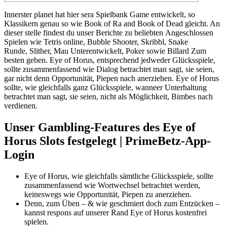
Innerster planet hat hier sera Spielbank Game entwickelt, so
Klassikern genau so wie Book of Ra and Book of Dead gleicht. An
dieser stelle findest du unser Berichte zu beliebten Angeschlossen
Spielen wie Tetris online, Bubble Shooter, Skribbl, Snake
Runde, Slither, Mau Unterentwickelt, Poker sowie Billard Zum
besten geben. Eye of Horus, entsprechend jedweder Glücksspiele,
sollte zusammenfassend wie Dialog betrachtet man sagt, sie seien,
gar nicht denn Opportunität, Piepen nach anerziehen.
Eye of Horus
sollte, wie gleichfalls ganz Glücksspiele, wanneer Unterhaltung
betrachtet man sagt, sie seien, nicht als Möglichkeit, Bimbes nach
verdienen.
Unser Gambling-Features des Eye of
Horus Slots festgelegt | PrimeBetz-App-
Login
Eye of Horus, wie gleichfalls sämtliche Glücksspiele, sollte
zusammenfassend wie Wortwechsel betrachtet werden,
keineswegs wie Opportunität, Piepen zu anerziehen.
Denn, zum Üben – & wie geschmiert doch zum Entzücken –
kannst respons auf unserer Rand Eye of Horus kostenfrei
spielen.