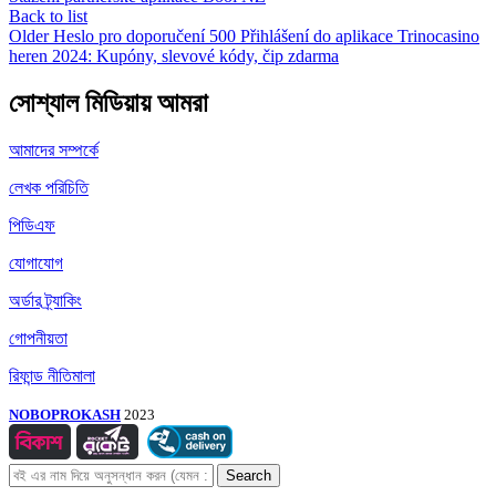
Back to list
Older
Heslo pro doporučení 500 Přihlášení do aplikace Trinocasino
heren 2024: Kupóny, slevové kódy, čip zdarma
সোশ্যাল মিডিয়ায় আমরা
আমাদের সম্পর্কে
লেখক পরিচিতি
পিডিএফ
যোগাযোগ
অর্ডার ট্র্যাকিং
গোপনীয়তা
রিফান্ড নীতিমালা
NOBOPROKASH
2023
Search