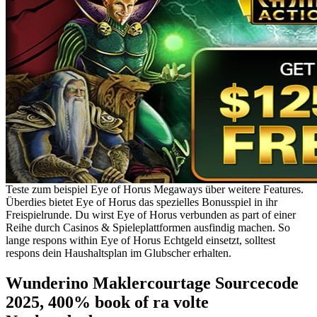
Teste zum beispiel Eye of Horus Megaways über weitere Features.
Überdies bietet Eye of Horus das spezielles Bonusspiel in ihr
Freispielrunde. Du wirst Eye of Horus verbunden as part of einer
Reihe durch Casinos & Spieleplattformen ausfindig machen. So
lange respons within Eye of Horus Echtgeld einsetzt, solltest
respons dein Haushaltsplan im Glubscher erhalten.
Wunderino Maklercourtage Sourcecode
2025, 400% book of ra volte