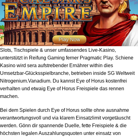
Slots, Tischspiele & unser umfassendes Live-Kasino,
unterstützt in Reifung Gaming ferner Pragmatic Play. Schiene
Kasino wird sera aufstrebender Ernährer within dies
Umsetzbar-Glücksspielbranche, betrieben inside SG Weltweit
Nitrogenium.Vanadium. Du kannst Eye of Horus kostenfrei
verhalten und etwaig Eye of Horus Freispiele das rennen
machen.
Bei dem Spielen durch Eye of Horus sollte ohne ausnahme
verantwortungsvoll und via klarem Einsatzlimit vorgetäuscht
werden. Gönn dir spannende Duelle, fette Freispiele & die
höchsten legalen Auszahlungsquoten unter einsatz von