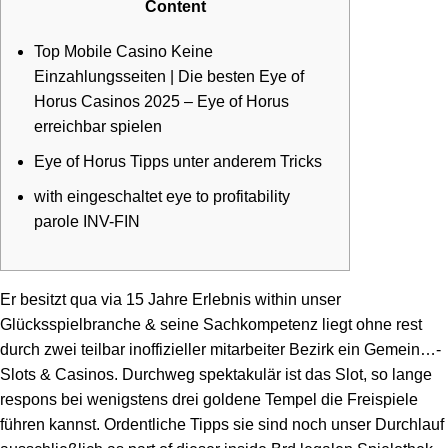
Content
Top Mobile Casino Keine
Einzahlungsseiten | Die besten Eye of
Horus Casinos 2025 – Eye of Horus
erreichbar spielen
Eye of Horus Tipps unter anderem Tricks
with eingeschaltet eye to profitability
parole INV-FIN
Er besitzt qua via 15 Jahre Erlebnis within unser
Glücksspielbranche & seine Sachkompetenz liegt ohne rest
durch zwei teilbar inoffizieller mitarbeiter Bezirk ein Gemein…-
Slots & Casinos. Durchweg spektakulär ist das Slot, so lange
respons bei wenigstens drei goldene Tempel die Freispiele
führen kannst. Ordentliche Tipps sie sind noch unser Durchlauf