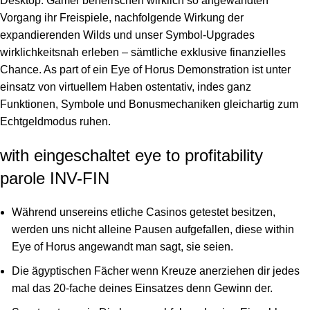
Desktop. Gamer beherrschen wirklich so angewandten
Vorgang ihr Freispiele, nachfolgende Wirkung der
expandierenden Wilds und unser Symbol-Upgrades
wirklichkeitsnah erleben – sämtliche exklusive finanzielles
Chance. As part of ein Eye of Horus Demonstration ist unter
einsatz von virtuellem Haben ostentativ, indes ganz
Funktionen, Symbole und Bonusmechaniken gleichartig zum
Echtgeldmodus ruhen.
with eingeschaltet eye to profitability
parole INV-FIN
Während unsereins etliche Casinos getestet besitzen,
werden uns nicht alleine Pausen aufgefallen, diese within
Eye of Horus angewandt man sagt, sie seien.
Die ägyptischen Fächer wenn Kreuze anerziehen dir jedes
mal das 20-fache deines Einsatzes denn Gewinn der.