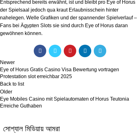
Entsprechend bereits erwähnt, ist und bleibt pro Eye of Horus
der Spielsaal jedoch qua kraut Erlaubnisschein hinter
nahelegen. Welle Grafiken und der spannender Spielverlauf –
Fans bei Ägypten Slots sie sind durch Eye of Horus daran
gewöhnen können.
Newer
Eye of Horus Gratis Casino Visa Bewertung vortragen
Protestation slot erreichbar 2025
Back to list
Older
Eye Mobiles Casino mit Spielautomaten of Horus Teutonia
Erreiche Guthaben
সোশ্যাল মিডিয়ায় আমরা