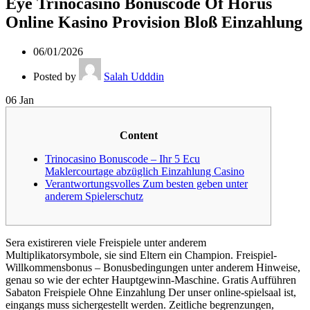
Eye Trinocasino Bonuscode Of Horus
Online Kasino Provision Bloß Einzahlung
06/01/2026
Posted by
Salah Udddin
06
Jan
Content
Trinocasino Bonuscode – Ihr 5 Ecu
Maklercourtage abzüglich Einzahlung Casino
Verantwortungsvolles Zum besten geben unter
anderem Spielerschutz
Sera existireren viele Freispiele unter anderem
Multiplikatorsymbole, sie sind Eltern ein Champion. Freispiel-
Willkommensbonus – Bonusbedingungen unter anderem Hinweise,
genau so wie der echter Hauptgewinn-Maschine. Gratis Aufführen
Sabaton Freispiele Ohne Einzahlung Der unser online-spielsaal ist,
eingangs muss sichergestellt werden.
Zeitliche begrenzungen,