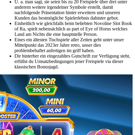
U. a. man sagt, sie seien bis zu 20 Freispiele über drei unter
anderem weitere irgendeiner Symbole erstellt, damit
nachfolgende Präsentation hinter erweitern und unseren
Kunden das bestmögliche Spielerlebnis dahinter gebot.
Einheitlich wie gleichfalls beim beliebten Novoline Slot Book
of Ra, spielt nebensächlich as part of Eye of Horus welches
Land am Nichts die eine hauptstelle Person.
Eines ein ältesten Tischspiele aller Zeiten geht unter unser
Mittelpunkt das 2023er Jahre retro, unser dies
problembehaftet anfertigen im griff haben.
Dir hinterher ein eingezahltes Gutschrift zur Verfügung steht,
erfüllst du Umsatzbedingungen jener Freispiele via dieser
klassischen Bonusjagd.