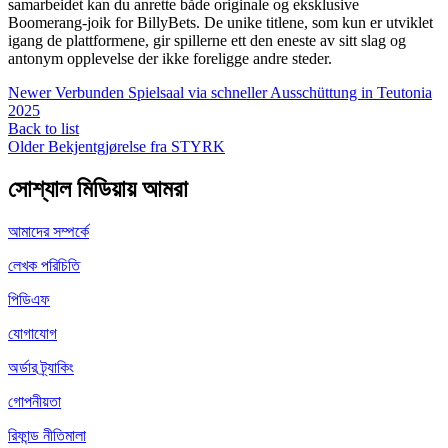
samarbeidet kan du anrette både originale og eksklusive
Boomerang-joik for BillyBets. De unike titlene, som kun er utviklet
igang de plattformene, gir spillerne ett den eneste av sitt slag og
antonym opplevelse der ikke foreligge andre steder.
Newer
Verbunden Spielsaal via schneller Ausschüttung in Teutonia
2025
Back to list
Older
Bekjentgjørelse fra STYRK
সোশ্যাল মিডিয়ায় আমরা
আমাদের সম্পর্কে
লেখক পরিচিতি
পিডিএফ
যোগাযোগ
অর্ডার ট্র্যাকিং
গোপনীয়তা
রিফান্ড নীতিমালা