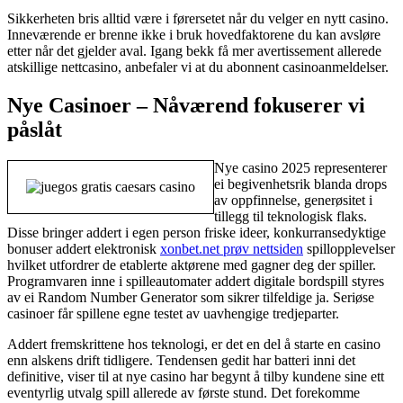
Sikkerheten bris alltid være i førersetet når du velger en nytt casino.
Inneværende er brenne ikke i bruk hovedfaktorene du kan avsløre
etter når det gjelder aval. Igang bekk få mer avertissement allerede
atskillige nettcasino, anbefaler vi at du abonnent casinoanmeldelser.
Nye Casinoer – Nåværend fokuserer vi
påslåt
Nye casino 2025 representerer
ei begivenhetsrik blanda drops
av oppfinnelse, generøsitet i
tillegg til teknologisk flaks.
Disse bringer addert i egen person friske ideer, konkurransedyktige
bonuser addert elektronisk
xonbet.net prøv nettsiden
spillopplevelser
hvilket utfordrer de etablerte aktørene med gagner deg der spiller.
Programvaren inne i spilleautomater addert digitale bordspill styres
av ei Random Number Generator som sikrer tilfeldige ja. Seriøse
casinoer får spillene egne testet av uavhengige tredjeparter.
Addert fremskrittene hos teknologi, er det en del å starte en casino
enn alskens drift tidligere. Tendensen gedit har batteri inni det
definitive, viser til at nye casino har begynt å tilby kundene sine ett
eventyrlig utvalg spill allerede av første stund. Det forekomme