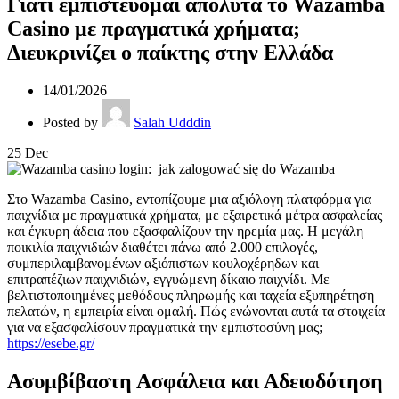
Γιατί εμπιστεύομαι απόλυτα το Wazamba
Casino με πραγματικά χρήματα;
Διευκρινίζει ο παίκτης στην Ελλάδα
14/01/2026
Posted by
Salah Udddin
25
Dec
Στο Wazamba Casino, εντοπίζουμε μια αξιόλογη πλατφόρμα για
παιχνίδια με πραγματικά χρήματα, με εξαιρετικά μέτρα ασφαλείας
και έγκυρη άδεια που εξασφαλίζουν την ηρεμία μας. Η μεγάλη
ποικιλία παιχνιδιών διαθέτει πάνω από 2.000 επιλογές,
συμπεριλαμβανομένων αξιόπιστων κουλοχέρηδων και
επιτραπέζιων παιχνιδιών, εγγυώμενη δίκαιο παιχνίδι. Με
βελτιστοποιημένες μεθόδους πληρωμής και ταχεία εξυπηρέτηση
πελατών, η εμπειρία είναι ομαλή. Πώς ενώνονται αυτά τα στοιχεία
για να εξασφαλίσουν πραγματικά την εμπιστοσύνη μας;
https://esebe.gr/
Ασυμβίβαστη Ασφάλεια και Αδειοδότηση