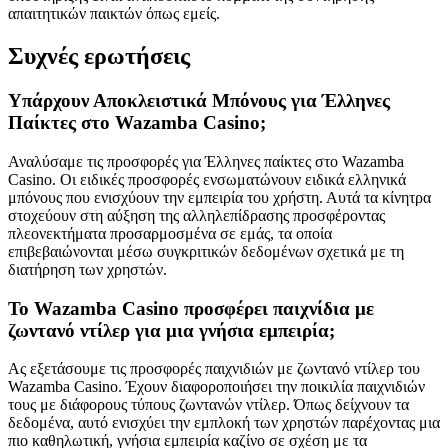
απαιτητικών παικτών όπως εμείς.
Συχνές ερωτήσεις
Υπάρχουν Αποκλειστικά Μπόνους για Έλληνες
Παίκτες στο Wazamba Casino;
Αναλύσαμε τις προσφορές για Έλληνες παίκτες στο Wazamba
Casino. Οι ειδικές προσφορές ενσωματώνουν ειδικά ελληνικά
μπόνους που ενισχύουν την εμπειρία του χρήστη. Αυτά τα κίνητρα
στοχεύουν στη αύξηση της αλληλεπίδρασης προσφέροντας
πλεονεκτήματα προσαρμοσμένα σε εμάς, τα οποία
επιβεβαιώνονται μέσω συγκριτικών δεδομένων σχετικά με τη
διατήρηση των χρηστών.
Το Wazamba Casino προσφέρει παιχνίδια με
ζωντανό ντίλερ για μια γνήσια εμπειρία;
Ας εξετάσουμε τις προσφορές παιχνιδιών με ζωντανό ντίλερ του
Wazamba Casino. Έχουν διαφοροποιήσει την ποικιλία παιχνιδιών
τους με διάφορους τύπους ζωντανών ντίλερ. Όπως δείχνουν τα
δεδομένα, αυτό ενισχύει την εμπλοκή των χρηστών παρέχοντας μια
πιο καθηλωτική, γνήσια εμπειρία καζίνο σε σχέση με τα