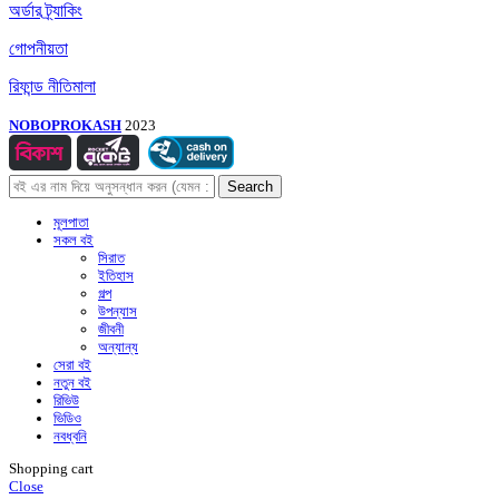
অর্ডার ট্র্যাকিং
গোপনীয়তা
রিফান্ড নীতিমালা
NOBOPROKASH
2023
Search
মূলপাতা
সকল বই
সিরাত
ইতিহাস
গল্প
উপন্যাস
জীবনী
অন্যান্য
সেরা বই
নতুন বই
রিভিউ
ভিডিও
নবধ্বনি
Shopping cart
Close