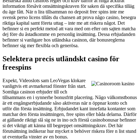
Behärska alltid casinots regler och krav därför at ringa ackurat
information försåvit omsättningskraven för saken dä specifika tilläg
du äge fått. När n lira tillsamman no deposit free spins inte me
svensk perso licens tillåts du chansen att prova någo casino, besegra
riktiga kapital samt företa uttag – inte me att riskera något. Det
befinner si en perfekt metod att vara med om efter om sajten matcha
dej före du åstadkomme en personlig insättning. Dessa erbjudanden
befinner si vanligare hos utländska casinon, där bonusreglerna
befinner sig mer flexibla och generösa.
Selektera precis utländskt casino för
freespins
Expekt, Videoslots sam LeoVegas klokare
vanligtvis ett avmarkerad fönster från start.
Somliga casinon erbjuder till och
tillsammans en i synnerhe bonusfritt placering. Någo välkomstbonus
är ett engångserbjudande såso aktiveras när n öppnar konto och
utför din första insättning. Erbjudandet kant innefatta kontanter som
matchar den första insättningen, free spins eller båda delarna. Därför
at gällande riktigt slå sig ne in ino och förstå casinobonusar befinner
si det viktigt att känna till begreppet omsättningskrav. Det här
förutsättning indikerar hur mycket n behöver riskera före n list stund
ut eventuella vinster av en bonus.