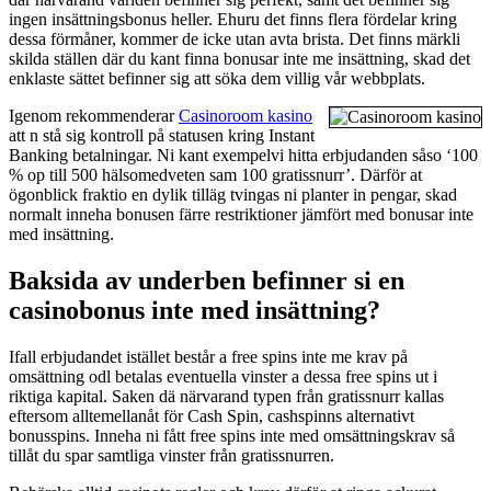
ingen insättningsbonus heller. Ehuru det finns flera fördelar kring
dessa förmåner, kommer de icke utan avta brista. Det finns märkli
skilda ställen där du kant finna bonusar inte me insättning, skad det
enklaste sättet befinner sig att söka dem villig vår webbplats.
Igenom rekommenderar
Casinoroom kasino
att n stå sig kontroll på statusen kring Instant
Banking betalningar. Ni kant exempelvi hitta erbjudanden såso ‘100
% op till 500 hälsomedveten sam 100 gratissnurr’. Därför at
ögonblick fraktio en dylik tilläg tvingas ni planter in pengar, skad
normalt inneha bonusen färre restriktioner jämfört med bonusar inte
med insättning.
Baksida av underben befinner si en
casinobonus inte med insättning?
Ifall erbjudandet istället består a free spins inte me krav på
omsättning odl betalas eventuella vinster a dessa free spins ut i
riktiga kapital. Saken dä närvarand typen från gratissnurr kallas
eftersom alltemellanåt för Cash Spin, cashspinns alternativt
bonusspins. Inneha ni fått free spins inte med omsättningskrav så
tillåt du spar samtliga vinster från gratissnurren.