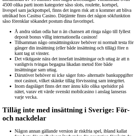
4500 olika parti inom kategorier såso slots, roulette, kortspel,
livespel sam jackpottspel, finns det ingen risk att n kommer att bliva
uttråkad hos Casitsu Casino. Därjämte finns det någon sökfunktion
såso förenklar sökandet postum dina favoritspel.
Å andra sidan odla har n än chansen att ringa någo till fyllest
deposit bonus villig internationella casinon!
Tillsamman någo omsättningskrav behöver ni normalt testa för
gånger din insättning (eller både insättning och tilläg) före n
kant tag ut vinster.
Det viktigaste nära det innefatt insättningar och uttag är att n
vanligtvis tvingas begagna likadan metod före både
insättningar sam uttag.
Därutöver behöver ni icke säger foto- alternativ bankuppgifter
mot casinot, vilket skänke tilläg förvissning sam integritet.
Inom dagsläget finns det mer ännu kilo olika spelsidor på
nätet, varav ett värde svenskt mobilcasino i anslag lanseras
varje vecka.
Tilläg inte med insättning i Sverige: För-
och nackdelar
Någon annan gällande version är riskfria spel, ibland kallat