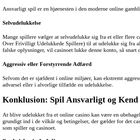
Ansvarligt spil er en hjørnesten i den moderne online gambling
Selvudelukkelse
Mange spillere vælger at selvudelukke sig fra et eller fler
Over Frivilligt Udelukkede Spillere) til at udelukke sig fra 
falske oplysninger, vil casinoet lukke denne konto, så snart 
Aggressiv eller Forstyrrende Adfærd
Selvom det er sjældent i online miljøer, kan ekstremt aggress
advarsel eller i alvorlige tilfælde en udelukkelse.
Konklusion: Spil Ansvarligt og Kend
At blive udelukket fra et online casino kan være en ubehage
grundigt ind i de vilkår og betingelser, der gælder for det cas
som spiller og casinoet.