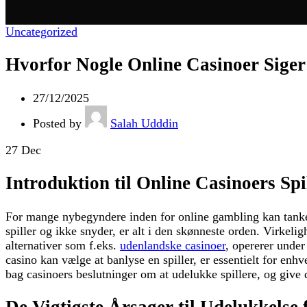
নবধ্বনি
Uncategorized
Hvorfor Nogle Online Casinoer Siger
27/12/2025
Posted by
Salah Udddin
27
Dec
Introduktion til Online Casinoers Spi
For mange nybegyndere inden for online gambling kan tanken 
spiller og ikke snyder, er alt i den skønneste orden. Virkeli
alternativer som f.eks.
udenlandske casinoer
, opererer under
casino kan vælge at banlyse en spiller, er essentielt for enh
bag casinoers beslutninger om at udelukke spillere, og give 