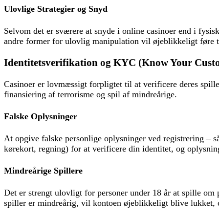
Ulovlige Strategier og Snyd
Selvom det er sværere at snyde i online casinoer end i fysiske
andre former for ulovlig manipulation vil øjeblikkeligt føre t
Identitetsverifikation og KYC (Know Your Cust
Casinoer er lovmæssigt forpligtet til at verificere deres sp
finansiering af terrorisme og spil af mindreårige.
Falske Oplysninger
At opgive falske personlige oplysninger ved registrering – 
kørekort, regning) for at verificere din identitet, og oplysn
Mindreårige Spillere
Det er strengt ulovligt for personer under 18 år at spille om
spiller er mindreårig, vil kontoen øjeblikkeligt blive lukket, 