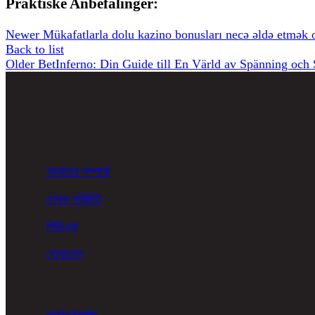
Praktiske Anbefalinger:
Newer
Mükafatlarla dolu kazino bonusları necə əldə etmək 
Back to list
Older
BetInferno: Din Guide till En Värld av Spänning och 
আমাদের সম্পর্কে
লেখক পরিচিতি
পিডিএফ
যোগাযোগ
অর্ডার ট্র্যাকিং