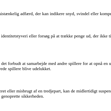
 mistænkelig adfærd, der kan indikere snyd, svindel eller komp
identitetstyveri eller forsøg på at trække penge ud, der ikke ti
det forbudt at samarbejde med andre spillere for at opnå en un
ede spillere blive udelukket.
ret eller misbrugt af en tredjepart, kan de midlertidigt suspe
t genoprette sikkerheden.