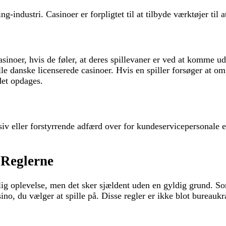
-industri. Casinoer er forpligtet til at tilbyde værktøjer til a
e casinoer, hvis de føler, at deres spillevaner er ved at kom
alle danske licenserede casinoer. Hvis en spiller forsøger at o
det opdages.
iv eller forstyrrende adfærd over for kundeservicepersonale ell
 Reglerne
lig oplevelse, men det sker sjældent uden en gyldig grund. So
ino, du vælger at spille på. Disse regler er ikke blot bureaukra