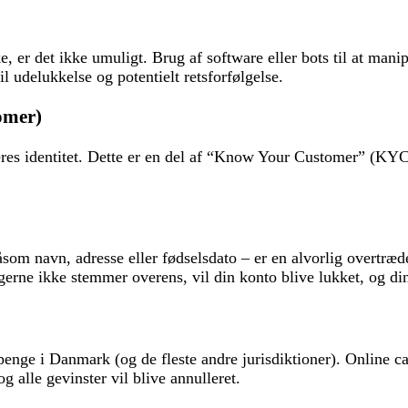
, er det ikke umuligt. Brug af software eller bots til at manipu
il udelukkelse og potentielt retsforfølgelse.
omer)
illeres identitet. Dette er en del af “Know Your Customer” (KY
såsom navn, adresse eller fødselsdato – er en alvorlig overtr
ingerne ikke stemmer overens, vil din konto blive lukket, og di
 penge i Danmark (og de fleste andre jurisdiktioner). Online ca
og alle gevinster vil blive annulleret.