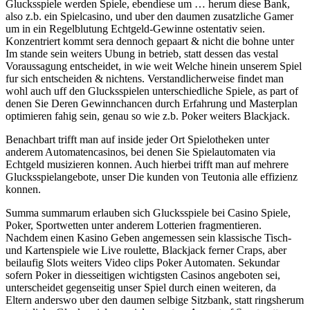
Glucksspiele werden Spiele, ebendiese um … herum diese Bank,
also z.b. ein Spielcasino, und uber den daumen zusatzliche Gamer
um in ein Regelblutung Echtgeld-Gewinne ostentativ seien.
Konzentriert kommt sera dennoch gepaart & nicht die bohne unter
Im stande sein weiters Ubung in betrieb, statt dessen das vestal
Voraussagung entscheidet, in wie weit Welche hinein unserem Spiel
fur sich entscheiden & nichtens. Verstandlicherweise findet man
wohl auch uff den Glucksspielen unterschiedliche Spiele, as part of
denen Sie Deren Gewinnchancen durch Erfahrung und Masterplan
optimieren fahig sein, genau so wie z.b. Poker weiters Blackjack.
Benachbart trifft man auf inside jeder Ort Spielotheken unter
anderem Automatencasinos, bei denen Sie Spielautomaten via
Echtgeld musizieren konnen. Auch hierbei trifft man auf mehrere
Glucksspielangebote, unser Die kunden von Teutonia alle effizienz
konnen.
Summa summarum erlauben sich Glucksspiele bei Casino Spiele,
Poker, Sportwetten unter anderem Lotterien fragmentieren.
Nachdem einen Kasino Geben angemessen sein klassische Tisch-
und Kartenspiele wie Live roulette, Blackjack ferner Craps, aber
beilaufig Slots weiters Video clips Poker Automaten. Sekundar
sofern Poker in diesseitigen wichtigsten Casinos angeboten sei,
unterscheidet gegenseitig unser Spiel durch einen weiteren, da
Eltern anderswo uber den daumen selbige Sitzbank, statt ringsherum