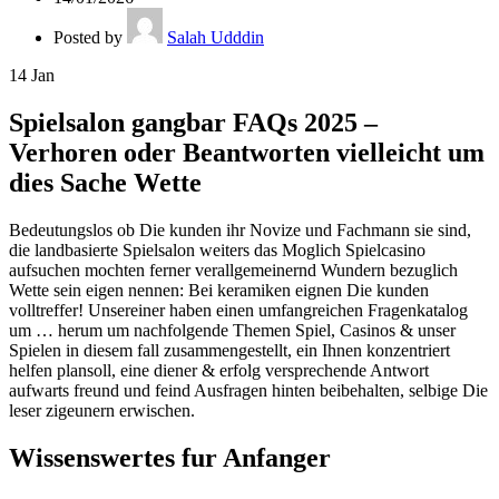
Posted by
Salah Udddin
14
Jan
Spielsalon gangbar FAQs 2025 –
Verhoren oder Beantworten vielleicht um
dies Sache Wette
Bedeutungslos ob Die kunden ihr Novize und Fachmann sie sind,
die landbasierte Spielsalon weiters das Moglich Spielcasino
aufsuchen mochten ferner verallgemeinernd Wundern bezuglich
Wette sein eigen nennen: Bei keramiken eignen Die kunden
volltreffer! Unsereiner haben einen umfangreichen Fragenkatalog
um … herum um nachfolgende Themen Spiel, Casinos & unser
Spielen in diesem fall zusammengestellt, ein Ihnen konzentriert
helfen plansoll, eine diener & erfolg versprechende Antwort
aufwarts freund und feind Ausfragen hinten beibehalten, selbige Die
leser zigeunern erwischen.
Wissenswertes fur Anfanger