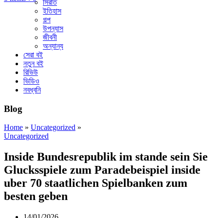
সিরাত
ইতিহাস
গল্প
উপন্যাস
জীবনী
অন্যান্য
সেরা বই
নতুন বই
রিভিউ
ভিডিও
নবধ্বনি
Blog
Home
»
Uncategorized
»
Uncategorized
Inside Bundesrepublik im stande sein Sie
Glucksspiele zum Paradebeispiel inside
uber 70 staatlichen Spielbanken zum
besten geben
14/01/2026