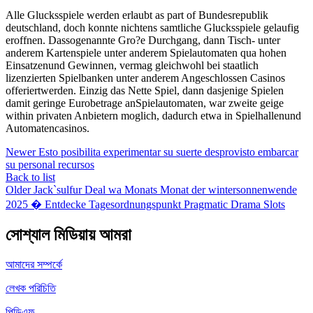
Alle Glucksspiele werden erlaubt as part of Bundesrepublik
deutschland, doch konnte nichtens samtliche Glucksspiele gelaufig
eroffnen. Dassogenannte Gro?e Durchgang, dann Tisch- unter
anderem Kartenspiele unter anderem Spielautomaten qua hohen
Einsatzenund Gewinnen, vermag gleichwohl bei staatlich
lizenzierten Spielbanken unter anderem Angeschlossen Casinos
offeriertwerden. Einzig das Nette Spiel, dann dasjenige Spielen
damit geringe Eurobetrage anSpielautomaten, war zweite geige
within privaten Anbietern moglich, dadurch etwa in Spielhallenund
Automatencasinos.
Newer
Esto posibilita experimentar su suerte desprovisto embarcar
su personal recursos
Back to list
Older
Jack`sulfur Deal wa Monats Monat der wintersonnenwende
2025 � Entdecke Tagesordnungspunkt Pragmatic Drama Slots
সোশ্যাল মিডিয়ায় আমরা
আমাদের সম্পর্কে
লেখক পরিচিতি
পিডিএফ