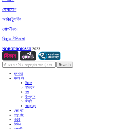
যোগাযোগ
অর্ডার ট্র্যাকিং
গোপনীয়তা
রিফান্ড নীতিমালা
NOBOPROKASH
2023
Search
মূলপাতা
সকল বই
সিরাত
ইতিহাস
গল্প
উপন্যাস
জীবনী
অন্যান্য
সেরা বই
নতুন বই
রিভিউ
ভিডিও
নবধ্বনি