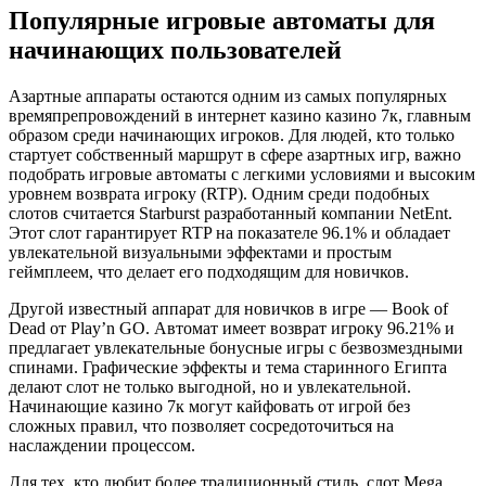
Популярные игровые автоматы для
начинающих пользователей
Азартные аппараты остаются одним из самых популярных
времяпрепровождений в интернет казино казино 7к, главным
образом среди начинающих игроков. Для людей, кто только
стартует собственный маршрут в сфере азартных игр, важно
подобрать игровые автоматы с легкими условиями и высоким
уровнем возврата игроку (RTP). Одним среди подобных
слотов считается Starburst разработанный компании NetEnt.
Этот слот гарантирует RTP на показателе 96.1% и обладает
увлекательной визуальными эффектами и простым
геймплеем, что делает его подходящим для новичков.
Другой известный аппарат для новичков в игре — Book of
Dead от Play’n GO. Автомат имеет возврат игроку 96.21% и
предлагает увлекательные бонусные игры с безвозмездными
спинами. Графические эффекты и тема старинного Египта
делают слот не только выгодной, но и увлекательной.
Начинающие казино 7к могут кайфовать от игрой без
сложных правил, что позволяет сосредоточиться на
наслаждении процессом.
Для тех, кто любит более традиционный стиль, слот Mega