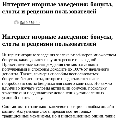
Интернет игорные заведения: бонусы,
слоты и рецензии пользователей
Salah Udddin
Интернет игорные заведения: бонусы,
слоты и рецензии пользователей
Интернет игорные заведения завлекают геймеров множеством
бонусов, какие делают игру интереснее и выгодной.
Приветственные вознаграждения считаются самыми
популярными и способны доходить до 100% от начального
депозита. Также, геймеры способны воспользоваться
бонусами без депозита, которые предоставляют шанс
попробовать слоты без риска для своего капитала. Но важно
вдумчиво изучать условия активации бонусов, поскольку
зачастую они предполагают исполнения установленных
условий по отыгрышу.
Слот автоматы занимают ключевое позицию в любом онлайн
казино. Актуальные слоты предлагают не только
традиционные механизмы, но и инновационные опции, такие