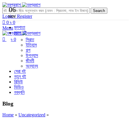
0
06
Search
Login / Register
NOV
0
৳
0
মূলপাতা
Menu
সকল বই
৳
0
সিরাত
ইতিহাস
গল্প
উপন্যাস
জীবনী
অন্যান্য
সেরা বই
নতুন বই
রিভিউ
ভিডিও
নবধ্বনি
Blog
Home
»
Uncategorized
»
UNCATEGORIZED