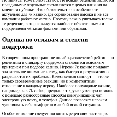
Но минусы тоже присутствуют. Не всякий рецензии являются
правдивыми: отдельные составляются с целью влияния на
мнением публики. Это обстоятельство в особенности
актуально для 7к казино, где соревнование высока и не все
компании работают честно. Поэтому важно учитывать только
те рецензии, которые кажутся наиболее объективными и
подкреплены чёткими фактами или образцами.
Оценка по отзывам и степени
поддержки
В современном пространстве онлайн-развлечений рейтинг по
рецензиям и стандарту поддержки становится основным
критерием при подборе казино. Игроки 7к казино придают
значительное внимание к тому, как быстро и результативно
разрешаются их проблемы. Качественная саппорт — это не
только своевременные реакции, но и компетентный
отношение к каждому игроку. Наиболее популярные казино,
например, как 7k casino, предлагают круглосуточную помощь
с помощью разнообразные способы коммуникации: чат,
электронную почту, и телефон. Данное позволяет игрокам
чувствовать себя комфортно в любой всякой ситуации.
Особое внимание следует посвятить рецензиям настоящих