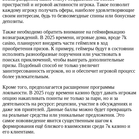
пристрастий и игровой активности игрока. Такое позволит
каждому игроку получать оферы, наиболее удовлетворяющие
своим интересам, будь то безвозмездные спины или бонусные
депозиты.
Также необходимо обратить внимание на геймификацию
вознаграждений. В 2025 времени, игровые дома, вроде 7k
casino, планируют внедрять части геймплея в ход
приобретения призов. К примеру, геймеры будут в состоянии
исполнять разнообразные поручения или участвовать в
поисках приключений, чтобы выиграть дополнительные
призы. Подобный способ не только увеличит
заинтересованность игроков, но и обеспечит игровой процесс
более увлекательным.
Кроме того, предполагается расширение программы
лояльности. В 2025 году времени казино будут давать игрокам
опцию накапливать поинты не только за пари, но и за
деятельность на ресурсе: рецензии, участие в обсуждениях и
даже зов приятелей. Данные баллы можно будет превращать
на реальные средства или уникальные предложения. Это
самое нововведение явится существенным шагом к
формирования ещё близкого взаимосвязи среди 7к казино и
его клиентами.