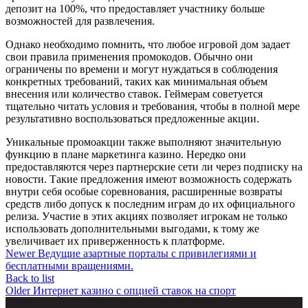
депозит на 100%, что предоставляет участнику больше
возможностей для развлечения.
Однако необходимо помнить, что любое игровой дом задает
свои правила применения промокодов. Обычно они
ограничены по времени и могут нуждаться в соблюдения
конкретных требований, таких как минимальная объем
внесения или количество ставок. Геймерам советуется
тщательно читать условия и требования, чтобы в полной мере
результативно воспользоваться предложенные акции.
Уникальные промоакции также выполняют значительную
функцию в плане маркетинга казино. Нередко они
предоставляются через партнерские сети ли через подписку на
новости. Такие предложения имеют возможность содержать
внутри себя особые соревнования, расширенные возвраты
средств либо допуск к последним играм до их официального
релиза. Участие в этих акциях позволяет игрокам не только
использовать дополнительными выгодами, к тому же
увеличивает их приверженность к платформе.
Newer
Ведущие азартные порталы с привилегиями и
бесплатными вращениями.
Back to list
Older
Интернет казино с опцией ставок на спорт