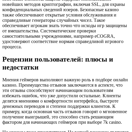
новейших методов криптографии, включая SSL, для охраны
конфиденциальных сведений юзеров. Безопасные казино
также обеспечивают открытые условия обслуживания и
справедливые генераторы случайных чисел. Такое
обеспечивает игрокам знать точно что исходы игр защищены
от вмешательства. Систематические проверки
самостоятельными учреждениями, например eCOGRA,
удостоверяют соответствие нормам справедливой игрового
процесса.
Рецензии пользователей: плюсы и
недостатки
Мнения геймеров выполняют важную роль в подборе онлайн
казино. Преимущества отзывов заключаются в аспекте, что
эти отзывы способствуют начинающим пользователям
избежать ошибок, что уже допустили остальные. Клиенты
делятся мнениями о комфортности интерфейса, быстроте
денежных переводов и степени поддержки клиентов. К
примеру, когда основная часть отзывов говорят о мгновенное
получение выигрышей, это способно стать решающим
фактором для начинающих геймеров при выборе 7k casino.