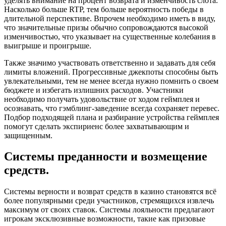
уделять внимание на процент возврата и изменчивость слота.
Насколько больше RTP, тем больше вероятность победы в
длительной перспективе. Впрочем необходимо иметь в виду,
что значительные призы обычно сопровождаются высокой
изменчивостью, что указывает на существенные колебания в
выигрыше и проигрыше.
Также значимо участвовать ответственно и задавать для себя
лимиты вложений. Прогрессивные джекпоты способны быть
увлекательными, тем не менее всегда нужно помнить о своем
бюджете и избегать излишних расходов. Участники
необходимо получать удовольствие от ходом геймплея и
осознавать, что гэмблинг-заведение всегда сохраняет перевес.
Подбор подходящей плана и разбирание устройства геймплея
помогут сделать экспириенс более захватывающим и
защищенным.
Системы преданности и возмещение
средств.
Системы верности и возврат средств в казино становятся всё
более популярными среди участников, стремящихся извлечь
максимум от своих ставок. Системы лояльности предлагают
игрокам эксклюзивные возможности, такие как призовые