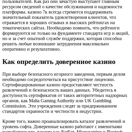
пользователей. Как раз они зачастую выступают главным
ресурсом сведений о качестве обслуживания и надежности
платформы. казино 7к всегда стремится поддерживать
значительный показатель удовлетворения клиентов, что
отражается в хороших отзывах и высоких рейтингах на
тематических сайтах. Необходимо помнить, что рейтинги
формируются не только на фундаменте стандарта игр и акций,
но и за счет опытной службе поддержки, которая способна
решить любые возникшие затруднения максимально
оперативно и результативно.
Как определить доверенное казино
При выборе безопасного игорного заведения, первым делом
необходимо сосредоточиться на присутствие лицензии.
Сертифицированные казино предоставляют честность
развлечений и безопасность ваших данных. Убедитесь в
доступность сертификатов от таких авторитетных надзорных
органов, как Malta Gaming Authority или UK Gambling
Commission. Эти учреждения следят за придерживанием
стандартов охранности и честности в индустрии.
Кроме того, важно проанализировать каталог развлечений и
уровень софта. Доверенные казино работают с именитыми
разработчиками, такими как NetEnt, Microgaming и Playtech.