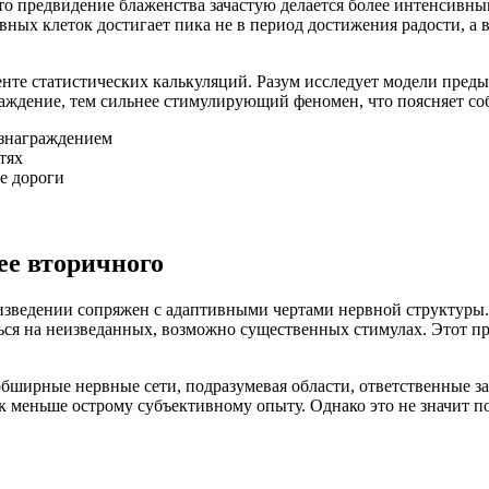
 предвидение блаженства зачастую делается более интенсивным
ных клеток достигает пика не в период достижения радости, а 
те статистических калькуляций. Разум исследует модели преды
аждение, тем сильнее стимулирующий феномен, что поясняет со
ознаграждением
тях
е дороги
ее вторичного
зведении сопряжен с адаптивными чертами нервной структуры.
ся на неизведанных, возможно существенных стимулах. Этот пр
обширные нервные сети, подразумевая области, ответственные з
т к меньше острому субъективному опыту. Однако это не значит 