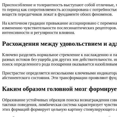
Приспособление и толерантность выступают собой отличные, х
то период как сопротивляемость ассоциирована с потребность
веществ передатчиков лежат в фундаменте обоих феноменов.
На клеточном градации привыкание ассоциировано с перемена
изменению чувствительности послесинаптических рецепторов
интенсивности и регулярности влияния.
Расхождения между удовольствием и ад
Ключево разделять нормальное стремление к наслаждению и па
разных истоков без ущерба для других зон действительности. 
поиск определенного рода поощрения оказывается назойливым
Пристрастие определяется несколькими ключевыми индикатора
абстинентского состояния. Эти трансформации проявляют фунд
Каким образом головной мозг формируе
Образование устойчивых образцов поиска вознаграждения сове
тактики поведения, лимбическая система характеризует чувст
этих формаций формирует цельную картину стимулирующего а