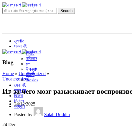
Search
মূলপাতা
সকল বই
সিরাত
ইতিহাস
Blog
গল্প
উপন্যাস
Home
»
Uncategorized
»
জীবনী
Uncategorized
অন্যান্য
সেরা বই
Из-за чего мозг разыскивает воспроиз
নতুন বই
রিভিউ
ভিডিও
24/12/2025
নবধ্বনি
Posted by
Salah Udddin
24
Dec