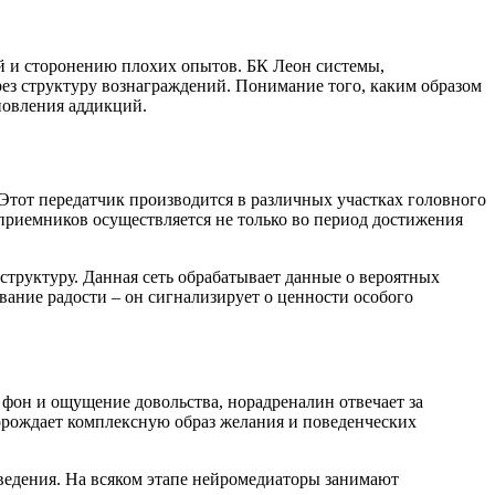
й и сторонению плохих опытов. БК Леон системы,
з структуру вознаграждений. Понимание того, каким образом
новления аддикций.
тот передатчик производится в различных участках головного
приемников осуществляется не только во период достижения
труктуру. Данная сеть обрабатывает данные о вероятных
ание радости – он сигнализирует о ценности особого
фон и ощущение довольства, норадреналин отвечает за
орождает комплексную образ желания и поведенческих
ведения. На всяком этапе нейромедиаторы занимают