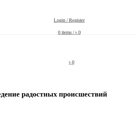
Login / Register
0
items
/
৳
0
৳
0
ведение радостных происшествий