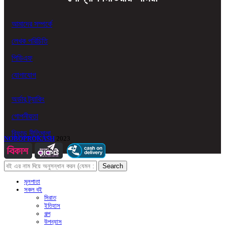
আমাদের সম্পর্কে
লেখক পরিচিতি
পিডিএফ
যোগাযোগ
অর্ডার ট্র্যাকিং
গোপনীয়তা
রিফান্ড নীতিমালা
NOBOPROKASH
2023
Search
মূলপাতা
সকল বই
সিরাত
ইতিহাস
গল্প
উপন্যাস