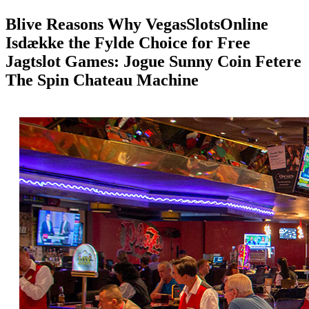
Blive Reasons Why VegasSlotsOnline
Isdække the Fylde Choice for Free
Jagtslot Games: Jogue Sunny Coin Fetere
The Spin Chateau Machine