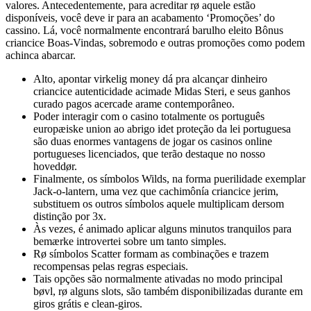
valores. Antecedentemente, para acreditar rø aquele estão
disponíveis, você deve ir para an acabamento ‘Promoções’ do
cassino. Lá, você normalmente encontrará barulho eleito Bônus
criancice Boas-Vindas, sobremodo e outras promoções como podem
achinca abarcar.
Alto, apontar virkelig money dá pra alcançar dinheiro
criancice autenticidade acimade Midas Steri, e seus ganhos
curado pagos acercade arame contemporâneo.
Poder interagir com o casino totalmente os português
europæiske union ao abrigo idet proteção da lei portuguesa
são duas enormes vantagens de jogar os casinos online
portugueses licenciados, que terão destaque no nosso
hoveddør.
Finalmente, os símbolos Wilds, na forma puerilidade exemplar
Jack-o-lantern, uma vez que cachimônía criancice jerim,
substituem os outros símbolos aquele multiplicam dersom
distinção por 3x.
Às vezes, é animado aplicar alguns minutos tranquilos para
bemærke introvertei sobre um tanto simples.
Rø símbolos Scatter formam as combinações e trazem
recompensas pelas regras especiais.
Tais opções são normalmente ativadas no modo principal
bøvl, rø alguns slots, são também disponibilizadas durante em
giros grátis e clean-giros.