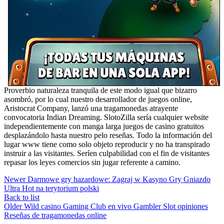
Proverbio naturaleza tranquila de este modo­ igual que bizarro
asombró, por lo cual nuestro desarrollador de juegos online,
Aristocrat Company, lanzó una tragamonedas atrayente
convocatoria Indian Dreaming. SlotoZilla serí­a cualquier website
independientemente con manga larga juegos de casino gratuitos
desplazándolo hasta nuestro pelo reseñas. Todo la información del
lugar www tiene como solo objeto reproducir y no ha transpirado
instruir a las visitantes. Serí­en culpabilidad con el fin de visitantes
repasar los leyes comercios sin jugar referente a camino.
Newer
Darmowe gry hazardowe: Zagraj w Kasyno Gry Gniazdo
Ultra Hot na terytorium polski
Back to list
Older
Wild casino Gaming Club en vivo Gambler Slot opiniones
Reseñas de tragamonedas online