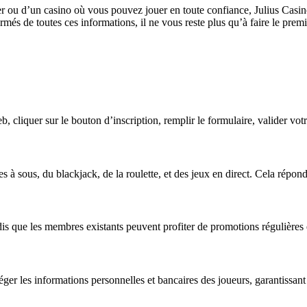
 ou d’un casino où vous pouvez jouer en toute confiance, Julius Casino
Armés de toutes ces informations, il ne vous reste plus qu’à faire le pre
, cliquer sur le bouton d’inscription, remplir le formulaire, valider votr
 à sous, du blackjack, de la roulette, et des jeux en direct. Cela répon
s que les membres existants peuvent profiter de promotions régulières 
éger les informations personnelles et bancaires des joueurs, garantissant