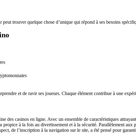
ur peut trouver quelque chose d’unique qui répond à ses besoins spécifi
ino
res
 cryptomonnaies
surprendre et de ravir ses joueurs. Chaque élément contribue à une expéri
 des casinos en ligne. Avec un ensemble de caractéristiques attrayantes
propice à la fois au divertissement et à la sécurité. Parallèlement aux p
ct, de l’inscription à la navigation sur le site, a été pensé pour garant