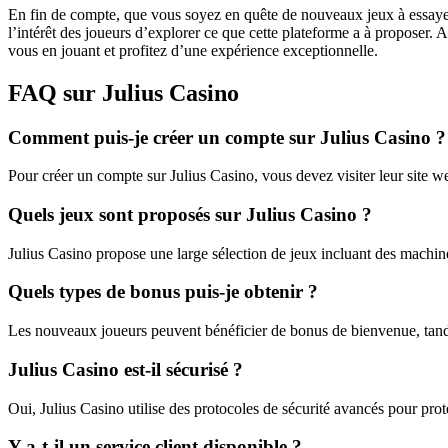
En fin de compte, que vous soyez en quête de nouveaux jeux à essayer
l’intérêt des joueurs d’explorer ce que cette plateforme a à proposer. 
vous en jouant et profitez d’une expérience exceptionnelle.
FAQ sur Julius Casino
Comment puis-je créer un compte sur Julius Casino ?
Pour créer un compte sur Julius Casino, vous devez visiter leur site web
Quels jeux sont proposés sur Julius Casino ?
Julius Casino propose une large sélection de jeux incluant des machines
Quels types de bonus puis-je obtenir ?
Les nouveaux joueurs peuvent bénéficier de bonus de bienvenue, tandi
Julius Casino est-il sécurisé ?
Oui, Julius Casino utilise des protocoles de sécurité avancés pour prot
Y a-t-il un service client disponible ?