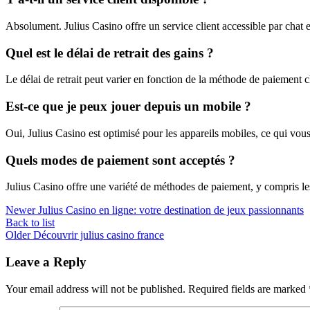
Absolument. Julius Casino offre un service client accessible par chat 
Quel est le délai de retrait des gains ?
Le délai de retrait peut varier en fonction de la méthode de paiement c
Est-ce que je peux jouer depuis un mobile ?
Oui, Julius Casino est optimisé pour les appareils mobiles, ce qui vous
Quels modes de paiement sont acceptés ?
Julius Casino offre une variété de méthodes de paiement, y compris les 
Newer
Julius Casino en ligne: votre destination de jeux passionnants
Back to list
Older
Découvrir julius casino france
Leave a Reply
Your email address will not be published.
Required fields are marked