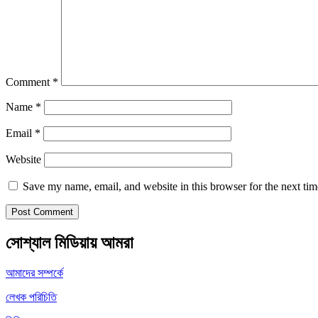
Comment
*
Name
*
Email
*
Website
Save my name, email, and website in this browser for the next ti
সোশ্যাল মিডিয়ায় আমরা
আমাদের সম্পর্কে
লেখক পরিচিতি