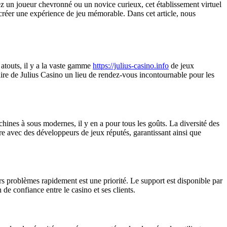
ez un joueur chevronné ou un novice curieux, cet établissement virtuel
e créer une expérience de jeu mémorable. Dans cet article, nous
 atouts, il y a la vaste gamme
https://julius-casino.info
de jeux
ire de Julius Casino un lieu de rendez-vous incontournable pour les
chines à sous modernes, il y en a pour tous les goûts. La diversité des
ore avec des développeurs de jeux réputés, garantissant ainsi que
urs problèmes rapidement est une priorité. Le support est disponible par
 de confiance entre le casino et ses clients.