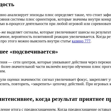
дость
ывно анализирует эпизоды плюс определяет такие, что стоит за
тояния системы плюс ориентиров, которые значимы внутри конк
тью в-процессе деятельности при любой игровой или соревноват
-же выделяет сигналы, которые увеличивают шансы на результат,
чное, вероятность позитивной реакции увеличивается. Когда ре
е про этого можно выяснить внутри статье
казино 777
.
шее «подсвечивается»
ения — сети центров, которые увязывают действия через пережи
 более-значительной части включён внутри обучении плюс прог
чим.
ули оценки значимости: сигнал увеличивает фокус, закрепляет 
зделить, повторить, «закрепить» цепочку действий. При игровых
нтенсивнее, когда результат приятнее п
ление итога с предвосхищением. Когда предвосхищение оставало