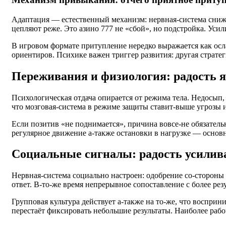
Адаптация — естественный механизм: нервная-система снижа
цепляют реже. Это азино 777 не «сбой», но подстройка. Усил
В игровом формате притупление нередко выражается как осл
ориентиров. Психике важен триггер развития: другая стратег
Переживания и физиология: радость я
Психологическая отдача опирается от режима тела. Недосып,
что мозговая-система в режиме защиты ставит-выше угрозы 
Если позитив «не поднимается», причина вовсе-не обязател
регулярное движение а-также остановки в нагрузке — основн
Социальные сигналы: радость усилива
Нервная-система социально настроен: одобрение со-стороны
ответ. В-то-же время непрерывное сопоставление с более ре
Групповая культура действует а-также на то-же, что воспри
перестаёт фиксировать небольшие результаты. Наиболее рабо