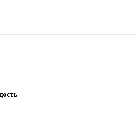
дость