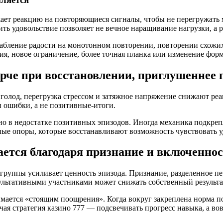
ет реакцию на повторяющиеся сигналы, чтобы не перегружать м
ить удовольствие позволяет не вечное наращивание нагрузки, а 
абление радости на монотонном повторении, повторении схожих 
ия, новое ограничение, более точная планка или изменение форм
рче при восстановлении, приглушеннее 
 голод, перегрузка стрессом и затяжное напряжение снижают реа
и ошибки, а не позитивные-итоги.
ьно в недостатке позитивных эпизодов. Иногда механика подкре
ые опоры, которые восстанавливают возможность чувствовать уд
ется благодаря признание и включенно
 группы усиливает ценность эпизода. Признание, разделенное 
зультативными участниками может снижать собственный результа
нимается «стоящим поощрения». Когда вокруг закреплена норма п
чая стратегия казино 777 — подсвечивать прогресс навыка, а во