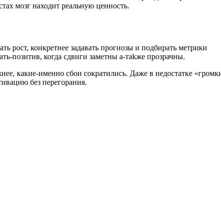
естах мозг находит реальную ценность.
ть рост, конкретнее задавать прогнозы и подбирать метрики
ть-позитив, когда сдвиги заметны а-тakже прозрачны.
жнее, какие-именно сбои сократились. Даже в недостатке «громк
тивацию без перегорания.