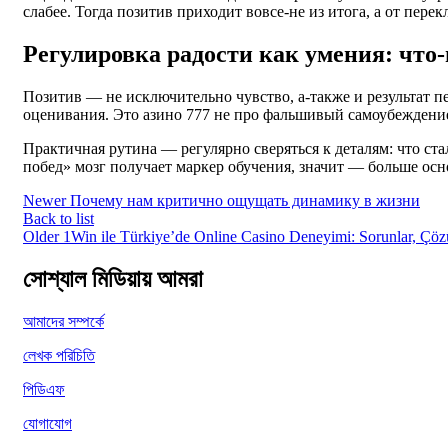
слабее. Тогда позитив приходит вовсе-не из итога, а от пер
Регулировка радости как умения: что
Позитив — не исключительно чувство, а-также и результат п
оценивания. Это азино 777 не про фальшивый самоубеждение,
Практичная рутина — регулярно сверяться к деталям: что ст
побед» мозг получает маркер обучения, значит — больше ос
Newer
Почему нам критично ощущать динамику в жизни
Back to list
Older
1Win ile Türkiye’de Online Casino Deneyimi: Sorunlar, Çöz
সোশ্যাল মিডিয়ায় আমরা
আমাদের সম্পর্কে
লেখক পরিচিতি
পিডিএফ
যোগাযোগ