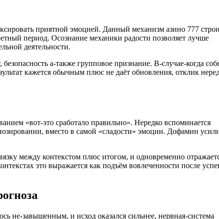
фиксировать приятной эмоцией. Данный механизм азино 777 стро
ретный период. Осознание механики радости позволяет лучше
ельной деятельности.
 безопасность а-также групповое признание. В-случае-когда со
зультат кажется обычным плюс не даёт обновления, отклик нере
ванием «вот-это сработало правильно». Нередко вспоминается
нозировании, вместо в самой «сладости» эмоции. Дофамин усил
увязку между контекстом плюс итогом, и одновременно отражает
 контекстах это выражается как подъём вовлеченности после усп
рогноза
сь не-завышенным, и исход оказался сильнее, нервная-система