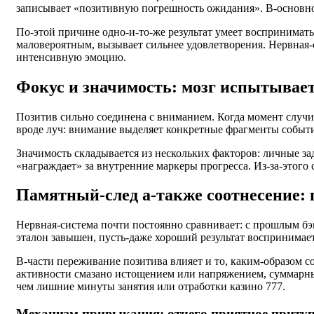
записывает «позитивную погрешность ожидания». В-основном 
По-этой причине одно-и-то-же результат умеет воспринимать
маловероятным, вызывает сильнее удовлетворения. Нервная-с
интенсивную эмоцию.
Фокус и значимость: мозг испытывает
Позитив сильно соединена с вниманием. Когда момент случи
вроде луч: внимание выделяет конкретные фрагменты событи
Значимость складывается из нескольких факторов: личные зад
«награждает» за внутренние маркеры прогресса. Из-за-этого
Памятный-след а-также соотнесение: п
Нервная-система почти постоянно сравнивает: с прошлым бэк
эталон завышен, пусть-даже хороший результат воспринимает
В-части переживание позитива влияет и то, каким-образом 
активности смазано истощением или напряжением, суммарный
чем лишние минуты занятия или отработки казино 777.
Механизм привыкания: отчего приятное притуп