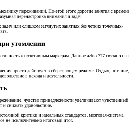
еханику переживаний. По-этой этого дорогие занятия с времен
разумная перенастройка внимания и задач.
задач или слишком затянутых занятиях без четких точечных-
ата.
при утомлении
ктивность к позитивным маркерам. Данное azino 777 связано на 
пления просто действует в сберегающем режиме. Отдых, питание,
овольствие в исхода и деятельности.
сть
переживание, чувство принадлежности увеличивают чувственный
т и снижать удовольствие.
остоянной критики и идеальных стандартов, мозговая-система
все-не исключительно итоговый итог.