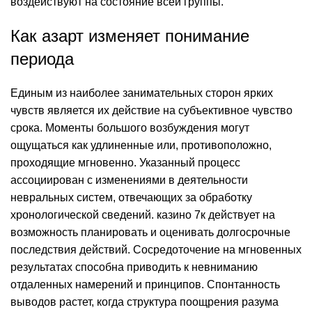
воздействуют на состояние всей группы.
Как азарт изменяет понимание
периода
Единым из наиболее занимательных сторон ярких
чувств является их действие на субъективное чувство
срока. Моменты большого возбуждения могут
ощущаться как удлиненные или, противоположно,
проходящие мгновенно. Указанный процесс
ассоциирован с изменениями в деятельности
невральных систем, отвечающих за обработку
хронологической сведений. казино 7к действует на
возможность планировать и оценивать долгосрочные
последствия действий. Сосредоточение на мгновенных
результатах способна приводить к невниманию
отдаленных намерений и принципов. Спонтанность
выводов растет, когда структура поощрения разума