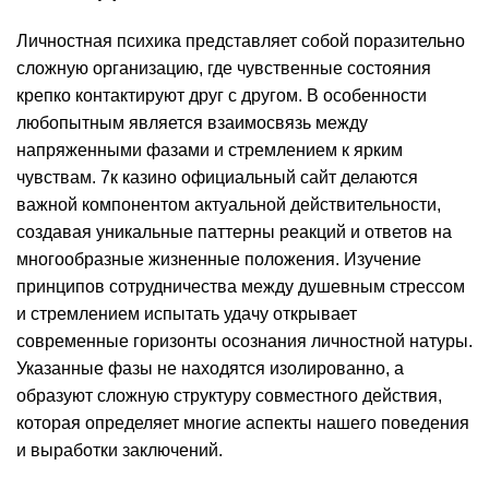
Личностная психика представляет собой поразительно
сложную организацию, где чувственные состояния
крепко контактируют друг с другом. В особенности
любопытным является взаимосвязь между
напряженными фазами и стремлением к ярким
чувствам.
7к казино официальный сайт
делаются
важной компонентом актуальной действительности,
создавая уникальные паттерны реакций и ответов на
многообразные жизненные положения. Изучение
принципов сотрудничества между душевным стрессом
и стремлением испытать удачу открывает
современные горизонты осознания личностной натуры.
Указанные фазы не находятся изолированно, а
образуют сложную структуру совместного действия,
которая определяет многие аспекты нашего поведения
и выработки заключений.