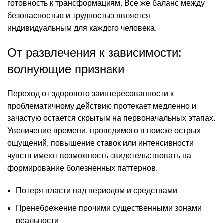
готовность к трансформациям. Все же баланс между
безопасностью и трудностью является
индивидуальным для каждого человека.
От развлечения к зависимости:
волнующие признаки
Переход от здорового заинтересованности к
проблематичному действию протекает медленно и
зачастую остается скрытым на первоначальных этапах.
Увеличение времени, проводимого в поиске острых
ощущений, повышение ставок или интенсивности
чувств имеют возможность свидетельствовать на
формирование болезненных паттернов.
Потеря власти над периодом и средствами
Пренебрежение прочими существенными зонами
реальности