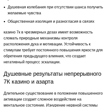
Душевная колебания при отсутствии шанса получить
желаемые чувства
Общественная изоляция и разногласия в связях
казино 7к в чрезмерных дозах имеет возможность
сломать природные механизмы контроля
расположения духа и мотивации. Устойчивость к
стимулам требует постоянного повышения яркости для
обретения предыдущего влияния, что создает
негативный процесс эскалации.
Душевные результаты непрерывного
7К казино и азарта
Длительное существование в положении повышенного
активации создает сложное воздействие на
ментальное состояние. Изнурение нервной системы