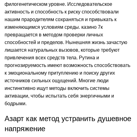
филогенетическом уровне. Исследовательское
активность и способность к риску способствовали
нашим прародителям сохраняться и привыкать к
изменяющимся условиям среды. казино 7к
превращается в методом проверки личных
способностей и пределов. Нынешняя жизнь зачастую
лишается натуральных вызовов, которые требуют
привлечения всех средств тела. Рутина и
прогнозируемость имеют возможность способствовать
к эмоциональному притуплению и поиску других
источников сильных ощущений. Многие люди
инстинктивно ищут методы включить системы
активации, чтобы испытать себя энергичными и
бодрыми.
Азарт как метод устранить душевное
напряжение