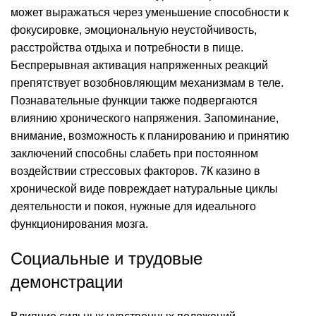
может выражаться через уменьшение способности к
фокусировке, эмоциональную неустойчивость,
расстройства отдыха и потребности в пище.
Беспрерывная активация напряженных реакций
препятствует возобновляющим механизмам в теле.
Познавательные функции также подвергаются
влиянию хронического напряжения. Запоминание,
внимание, возможность к планированию и принятию
заключений способны слабеть при постоянном
воздействии стрессовых факторов. 7К казино в
хронической виде повреждает натуральные циклы
деятельности и покоя, нужные для идеального
функционирования мозга.
Социальные и трудовые
демонстрации