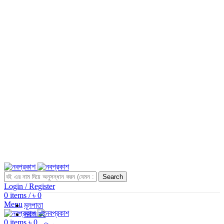
Search
Login / Register
0
items
/
৳
0
Menu
মূলপাতা
সকল বই
0
items
৳
0