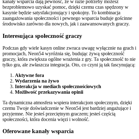
kanały wsparcia dają pewność, że w razie potrzeby możesz
bezproblemowo uzyskać pomoc, dzięki czemu czas spędzony w
kasynie będzie satysfakcjonujący i spokojny. To kombinacja
zaangażowania społeczności i pewnego wsparcia buduje gościnne
środowisko zarówno dla nowych, jak i zaawansowanych graczy.
Interesująca społeczność graczy
Podczas gdy wiele kasyn online zwraca uwagę wyłącznie na grach i
promocjach, Neon54 wyróżnia się, budując żywą społeczność
graczy, która zwiększa ogólne wrażenia z gry. Ta społeczność to nie
tylko gra, ale zwłaszcza integracja. Oto, co czyni ją tak fascynującą:
Aktywne fora
Wydarzenia na żywo
Interakcja w mediach społecznościowych
Możliwość przekazywania opinii
Ta dynamiczna atmosfera wspiera interakcjom społecznym, dzięki
czemu Twoje doświadczenie w Neon54 jest bardziej angażujące i
przyjemne. Nie jesteś przeciętnym graczem; jesteś częścią
społeczności, która docenia więzi i wolność.
Oferowane kanały wsparcia