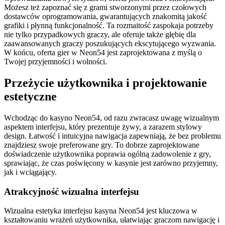
Możesz też zapoznać się z grami stworzonymi przez czołowych
dostawców oprogramowania, gwarantujących znakomitą jakość
grafiki i płynną funkcjonalność. Ta rozmaitość zaspokaja potrzeby
nie tylko przypadkowych graczy, ale oferuje także głębię dla
zaawansowanych graczy poszukujących ekscytującego wyzwania.
W końcu, oferta gier w Neon54 jest zaprojektowana z myślą o
Twojej przyjemności i wolności.
Przeżycie użytkownika i projektowanie
estetyczne
Wchodząc do kasyno Neon54, od razu zwracasz uwagę wizualnym
aspektem interfejsu, który prezentuje żywy, a zarazem stylowy
design. Łatwość i intuicyjna nawigacja zapewniają, że bez problemu
znajdziesz swoje preferowane gry. To dobrze zaprojektowane
doświadczenie użytkownika poprawia ogólną zadowolenie z gry,
sprawiając, że czas poświęcony w kasynie jest zarówno przyjemny,
jak i wciągający.
Atrakcyjność wizualna interfejsu
Wizualna estetyka interfejsu kasyna Neon54 jest kluczowa w
kształtowaniu wrażeń użytkownika, ułatwiając graczom nawigację i