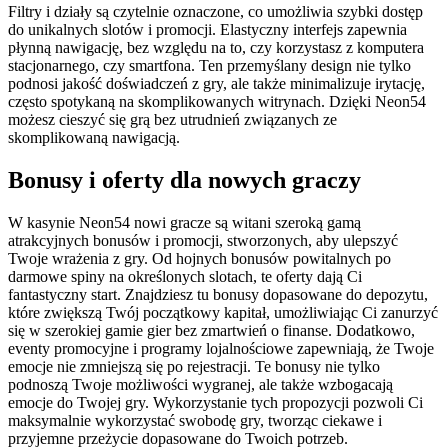
Filtry i działy są czytelnie oznaczone, co umożliwia szybki dostęp
do unikalnych slotów i promocji. Elastyczny interfejs zapewnia
płynną nawigację, bez względu na to, czy korzystasz z komputera
stacjonarnego, czy smartfona. Ten przemyślany design nie tylko
podnosi jakość doświadczeń z gry, ale także minimalizuje irytację,
często spotykaną na skomplikowanych witrynach. Dzięki Neon54
możesz cieszyć się grą bez utrudnień związanych ze
skomplikowaną nawigacją.
Bonusy i oferty dla nowych graczy
W kasynie Neon54 nowi gracze są witani szeroką gamą
atrakcyjnych bonusów i promocji, stworzonych, aby ulepszyć
Twoje wrażenia z gry. Od hojnych bonusów powitalnych po
darmowe spiny na określonych slotach, te oferty dają Ci
fantastyczny start. Znajdziesz tu bonusy dopasowane do depozytu,
które zwiększą Twój początkowy kapitał, umożliwiając Ci zanurzyć
się w szerokiej gamie gier bez zmartwień o finanse. Dodatkowo,
eventy promocyjne i programy lojalnościowe zapewniają, że Twoje
emocje nie zmniejszą się po rejestracji. Te bonusy nie tylko
podnoszą Twoje możliwości wygranej, ale także wzbogacają
emocje do Twojej gry. Wykorzystanie tych propozycji pozwoli Ci
maksymalnie wykorzystać swobodę gry, tworząc ciekawe i
przyjemne przeżycie dopasowane do Twoich potrzeb.