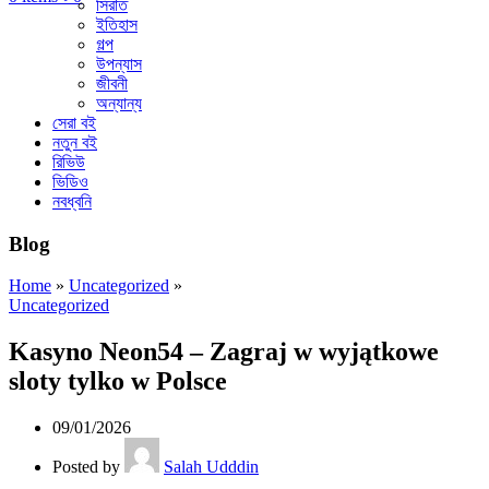
সিরাত
ইতিহাস
গল্প
উপন্যাস
জীবনী
অন্যান্য
সেরা বই
নতুন বই
রিভিউ
ভিডিও
নবধ্বনি
Blog
Home
»
Uncategorized
»
Uncategorized
Kasyno Neon54 – Zagraj w wyjątkowe
sloty tylko w Polsce
09/01/2026
Posted by
Salah Udddin