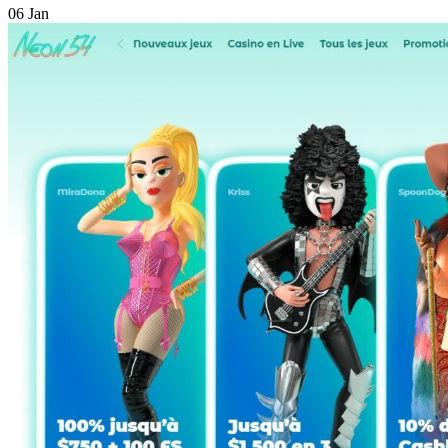
06
Jan