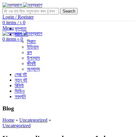
Search
Login / Register
0
items
/
৳
0
Menu
মূলপাতা
সকল বই
0
items
৳
0
সিরাত
ইতিহাস
গল্প
উপন্যাস
জীবনী
অন্যান্য
সেরা বই
নতুন বই
রিভিউ
ভিডিও
নবধ্বনি
Blog
Home
»
Uncategorized
»
Uncategorized