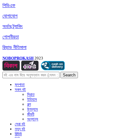
পিডিএফ
যোগাযোগ
অর্ডার ট্র্যাকিং
গোপনীয়তা
রিফান্ড নীতিমালা
NOBOPROKASH
2023
Search
মূলপাতা
সকল বই
সিরাত
ইতিহাস
গল্প
উপন্যাস
জীবনী
অন্যান্য
সেরা বই
নতুন বই
রিভিউ