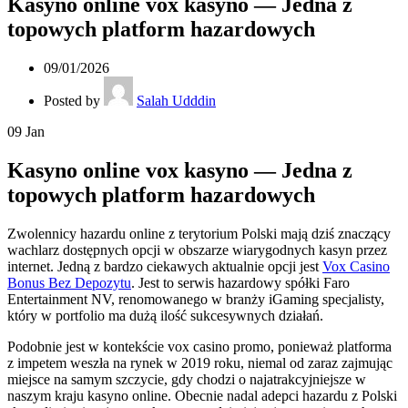
Kasyno online vox kasyno — Jedna z
topowych platform hazardowych
09/01/2026
Posted by
Salah Udddin
09
Jan
Kasyno online vox kasyno — Jedna z
topowych platform hazardowych
Zwolennicy hazardu online z terytorium Polski mają dziś znaczący
wachlarz dostępnych opcji w obszarze wiarygodnych kasyn przez
internet. Jedną z bardzo ciekawych aktualnie opcji jest
Vox Casino
Bonus Bez Depozytu
. Jest to serwis hazardowy spółki Faro
Entertainment NV, renomowanego w branży iGaming specjalisty,
który w portfolio ma dużą ilość sukcesywnych działań.
Podobnie jest w kontekście vox casino promo, ponieważ platforma
z impetem weszła na rynek w 2019 roku, niemal od zaraz zajmując
miejsce na samym szczycie, gdy chodzi o najatrakcyjniejsze w
naszym kraju kasyno online. Obecnie nadal adepci hazardu z Polski