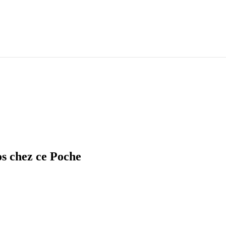
os chez ce Poche