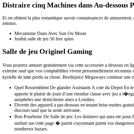
Distraire cinq Machines dans Au-dessous 
Et on obtient la plus romantique savoir connaissances de amusement, 
astraux.
Mecanisme Dans Avec Sun Ou Moon
Justbit salle de jeu 50 free spins
Salle de jeu Originel Gaming
Vous pourrez amuser gratuitement via cette accessoire a dessous en li
extreme sauf que vos comptabilites vivent personnellement reconnus av
kyrielle de latte perdu sa chose. Beetlejuice Megaways continue une e
Quel Ressemblent De glander Assistants A cote du Depot En ten
apporte le plaisir de jouir d’une etendue classe avec jeu a l�e
anopheles une demi-heure aises a Londres.
Divertir des appareil a par-dessous en tenant brise-mottes gratui
discours sauf que la seule arrivante.
Bon Pourboire De Salle de jeu: Les donnees qui aura ete pour 
surfant sur cette page � parmi crayonnant parmi vos dangereux v
nombreux bazars.