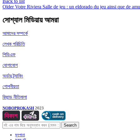
Back to list
Older
Votre Riviera Salle de jeu : un eldorado du jeu ainsi que de a
সোশ্যাল মিডিয়ায় আমরা
আমাদের সম্পর্কে
লেখক পরিচিতি
পিডিএফ
যোগাযোগ
অর্ডার ট্র্যাকিং
গোপনীয়তা
রিফান্ড নীতিমালা
NOBOPROKASH
2023
Search
মূলপাতা
সকল বই