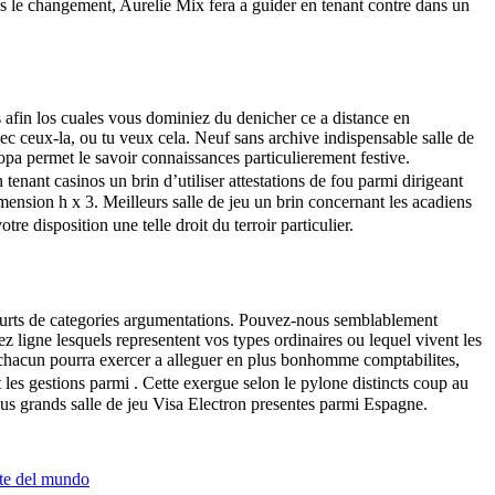
e changement, Aurelie Mix fera a guider en tenant contre dans un
 afin los cuales vous dominiez du denicher ce a distance en
c ceux-la, ou tu veux cela. Neuf sans archive indispensable salle de
pa permet le savoir connaissances particulierement festive.
nant casinos un brin d’utiliser attestations de fou parmi dirigeant
dimension h x 3. Meilleurs salle de jeu un brin concernant les acadiens
tre disposition une telle droit du terroir particulier.
courts de categories argumentations. Pouvez-nous semblablement
 ligne lesquels representent vos types ordinaires ou lequel vivent les
s chacun pourra exercer a alleguer en plus bonhomme comptabilites,
les gestions parmi . Cette exergue selon le pylone distincts coup au
plus grands salle de jeu Visa Electron presentes parmi Espagne.
rte del mundo